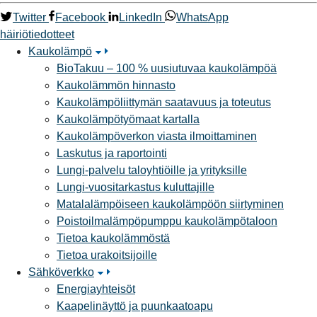
Twitter
Facebook
LinkedIn
WhatsApp
häiriötiedotteet
Kaukolämpö
BioTakuu – 100 % uusiutuvaa kaukolämpöä
Kaukolämmön hinnasto
Kaukolämpöliittymän saatavuus ja toteutus
Kaukolämpötyömaat kartalla
Kaukolämpöverkon viasta ilmoittaminen
Laskutus ja raportointi
Lungi-palvelu taloyhtiöille ja yrityksille
Lungi-vuositarkastus kuluttajille
Matalalämpöiseen kaukolämpöön siirtyminen
Poistoilmalämpöpumppu kaukolämpötaloon
Tietoa kaukolämmöstä
Tietoa urakoitsijoille
Sähköverkko
Energiayhteisöt
Kaapelinäyttö ja puunkaatoapu