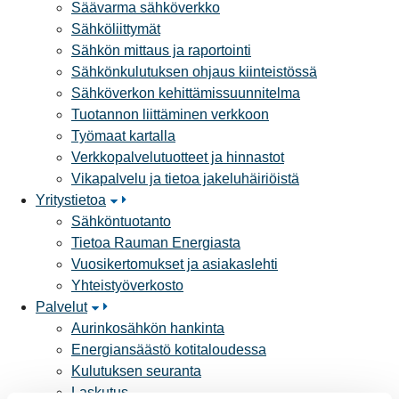
Säävarma sähköverkko
Sähköliittymät
Sähkön mittaus ja raportointi
Sähkönkulutuksen ohjaus kiinteistössä
Sähköverkon kehittämissuunnitelma
Tuotannon liittäminen verkkoon
Työmaat kartalla
Verkkopalvelutuotteet ja hinnastot
Vikapalvelu ja tietoa jakeluhäiriöistä
Yritystietoa
Sähköntuotanto
Tietoa Rauman Energiasta
Vuosikertomukset ja asiakaslehti
Yhteistyöverkosto
Palvelut
Aurinkosähkön hankinta
Energiansäästö kotitaloudessa
Kulutuksen seuranta
Laskutus