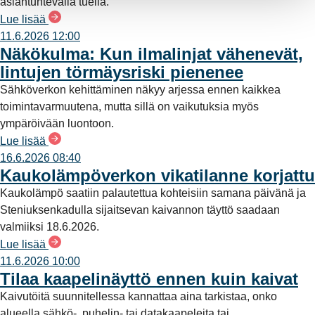
asiantuntevalla tuella.
Lue lisää
11.6.2026 12:00
Näkökulma: Kun ilmalinjat vähenevät,
lintujen törmäysriski pienenee
Sähköverkon kehittäminen näkyy arjessa ennen kaikkea
toimintavarmuutena, mutta sillä on vaikutuksia myös
ympäröivään luontoon.
Lue lisää
16.6.2026 08:40
Kaukolämpöverkon vikatilanne korjattu
Kaukolämpö saatiin palautettua kohteisiin samana päivänä ja
Steniuksenkadulla sijaitsevan kaivannon täyttö saadaan
valmiiksi 18.6.2026.
Lue lisää
11.6.2026 10:00
Tilaa kaapelinäyttö ennen kuin kaivat
Kaivutöitä suunnitellessa kannattaa aina tarkistaa, onko
alueella sähkö-, puhelin- tai datakaapeleita tai