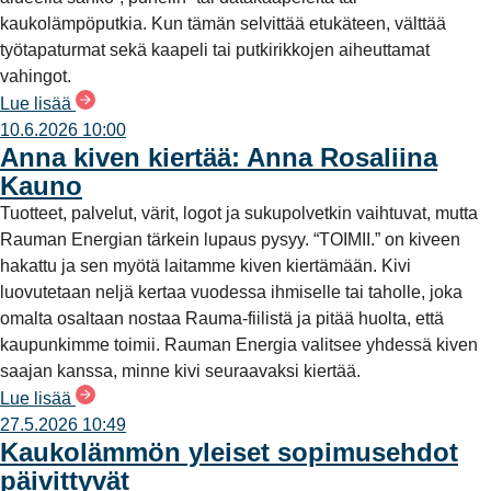
kaukolämpöputkia. Kun tämän selvittää etukäteen, välttää
työtapaturmat sekä kaapeli tai putkirikkojen aiheuttamat
vahingot.
Lue lisää
10.6.2026 10:00
Anna kiven kiertää: Anna Rosaliina
Kauno
Tuotteet, palvelut, värit, logot ja sukupolvetkin vaihtuvat, mutta
Rauman Energian tärkein lupaus pysyy. “TOIMII.” on kiveen
hakattu ja sen myötä laitamme kiven kiertämään. Kivi
luovutetaan neljä kertaa vuodessa ihmiselle tai taholle, joka
omalta osaltaan nostaa Rauma-fiilistä ja pitää huolta, että
kaupunkimme toimii. Rauman Energia valitsee yhdessä kiven
saajan kanssa, minne kivi seuraavaksi kiertää.
Lue lisää
27.5.2026 10:49
Kaukolämmön yleiset sopimusehdot
päivittyvät