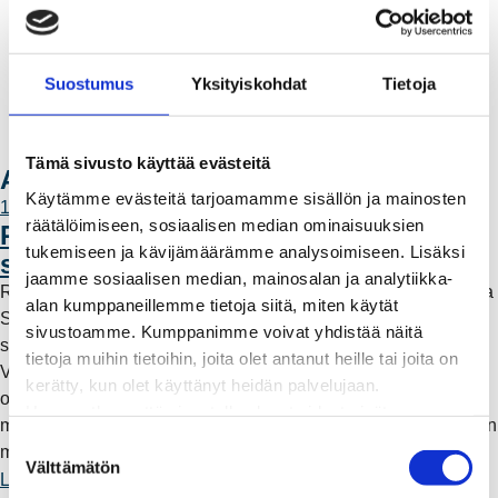
Muuttajalle
Sähköauton lataaminen
Valtakirja ja asiointi toisen puolesta
Suostumus
Yksityiskohdat
Tietoja
Yhteystiedot
Laskutusosoitteet
Ota yhteyttä
Tämä sivusto käyttää evästeitä
Ajankohtaista
Käytämme evästeitä tarjoamamme sisällön ja mainosten
11.6.2026 12:00
räätälöimiseen, sosiaalisen median ominaisuuksien
Rauman Energia vahvistaa rooliaan
tukemiseen ja kävijämäärämme analysoimiseen. Lisäksi
sähköntuotannossa
jaamme sosiaalisen median, mainosalan ja analytiikka-
Rauman Energia on ostanut lisää osuuksia sähköntuotannosta
alan kumppaneillemme tietoja siitä, miten käytät
Suomessa ja Pohjoismaissa, kun Kokemäen Sähkö Oy myi
sivustoamme. Kumppanimme voivat yhdistää näitä
sähköntuotanto-osuutensa Rauman Energia Oy:lle.
tietoja muihin tietoihin, joita olet antanut heille tai joita on
Vappuaattona toteutunut kauppa parantaa yhtiön
kerätty, kun olet käyttänyt heidän palvelujaan.
omavaraisuutta ja lisää päästötöntä sähköntuotantoa. Mutta
Huomaathan, että sivustolla olevat videot eivät
mitä tämä tarkoittaa käytännössä – ja miksi sähköntuotantoa on
välttämättä toimi, jollet hyväksy markkinointievästeitä.
S
myös kaukana Raumalta?
Välttämätön
u
Lue lisää