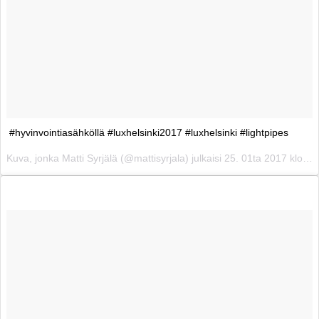
#hyvinvointiasähköllä #luxhelsinki2017 #luxhelsinki #lightpipes
Kuva, jonka Matti Syrjälä (@mattisyrjala) julkaisi
25. 01ta 2017 klo 6.44 PST