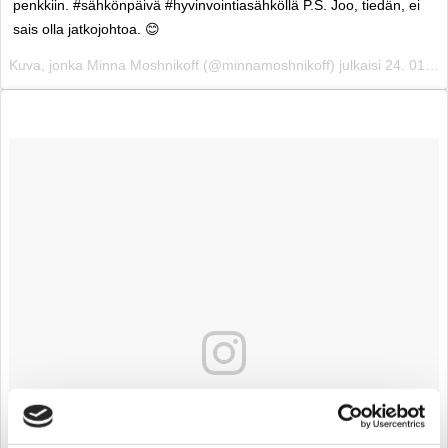
penkkiin. #sähkönpäivä #hyvinvointiasähköllä P.S. Joo, tiedän, ei
sais olla jatkojohtoa. 😊
Kuva, jonka Minna Moshnikoff (@minnamoshnikoff) julkaisi
24. 01ta 2017 klo 1.59 PST