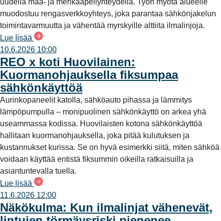
uudella maa- ja merikaapeliyhteydellä. Työn myötä alueelle
muodostuu rengasverkkoyhteys, joka parantaa sähkönjakelun
toimintavarmuutta ja vähentää myrskyille alttiita ilmalinjoja.
Lue lisää
10.6.2026 10:00
REO x koti Huovilainen:
Kuormanohjauksella fiksumpaa
sähkönkäyttöä
Aurinkopaneelit katolla, sähköauto pihassa ja lämmitys
lämpöpumpulla – monipuolinen sähkönkäyttö on arkea yhä
useammassa kodissa. Huovilaisten kotona sähkönkäyttöä
hallitaan kuormanohjauksella, joka pitää kulutuksen ja
kustannukset kurissa. Se on hyvä esimerkki siitä, miten sähköä
voidaan käyttää entistä fiksummin oikeilla ratkaisuilla ja
asiantuntevalla tuella.
Lue lisää
11.6.2026 12:00
Näkökulma: Kun ilmalinjat vähenevät,
lintujen törmäysriski pienenee