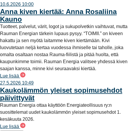
10.6.2026 10:00
Anna kiven kiertää: Anna Rosaliina
Kauno
Tuotteet, palvelut, värit, logot ja sukupolvetkin vaihtuvat, mutta
Rauman Energian tärkein lupaus pysyy. “TOIMII.” on kiveen
hakattu ja sen myötä laitamme kiven kiertämään. Kivi
luovutetaan neljä kertaa vuodessa ihmiselle tai taholle, joka
omalta osaltaan nostaa Rauma-fiilistä ja pitää huolta, että
kaupunkimme toimii. Rauman Energia valitsee yhdessä kiven
saajan kanssa, minne kivi seuraavaksi kiertää.
Lue lisää
27.5.2026 10:49
Kaukolämmön yleiset sopimusehdot
päivittyvät
Rauman Energia ottaa käyttöön Energiateollisuus ry:n
suosittelemat uudet kaukolämmön yleiset sopimusehdot 1.
kesäkuuta 2026.
Lue lisää