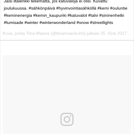
Jäisi iltalenkki tekemättä, jos katuvaloja ei olisi. Kuvattu
joulukuussa. #sähkönpäivä #hyvinvointiasähköllä #kemi #ouluntie
#keminenergia #kemin_kaupunki #katuvalot #talvi #sininenhetki
#lumisade #winter #winterwonderland #snow #streetlights
Kuva, jonka Tiina Maaria (@tiinamaaria.tml) julkaisi
25. 01ta 2017 klo 12.16 PST