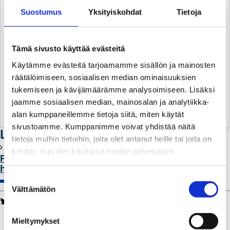
Suostumus
Yksityiskohdat
Tietoja
Tämä sivusto käyttää evästeitä
Käytämme evästeitä tarjoamamme sisällön ja mainosten
Talviurheilua Suomessa: futarit taivasalla tekonurmella ja
räätälöimiseen, sosiaalisen median ominaisuuksien
kiekkoilijat hallissa tekojäällä. Ei onnistuisi tämäkään ilman sähköä
tukemiseen ja kävijämäärämme analysoimiseen. Lisäksi
😄 #sähkönpäivä #hyvinvointiasähköllä
jaamme sosiaalisen median, mainosalan ja analytiikka-
alan kumppaneillemme tietoja siitä, miten käytät
Kuva, jonka Katri Huhtinen (@katrihuhtinen) julkaisi
23. 01ta 2017 klo 23.53 PST
sivustoamme. Kumppanimme voivat yhdistää näitä
Lisää aiheesta
tietoja muihin tietoihin, joita olet antanut heille tai joita on
kerätty, kun olet käyttänyt heidän palvelujaan.
Postaa kuva sähköstä arjessasi ja osallistu
Huomaathan, että sivustolla olevat videot eivät
hyväntekeväisyyteen!
välttämättä toimi, jollet hyväksy markkinointievästeitä.
S
Välttämätön
u
Twitter
Facebook
LinkedIn
WhatsApp
o
Kaukolämpö
s
Mieltymykset
BioTakuu – 100 % uusiutuvaa kaukolämpöä
t