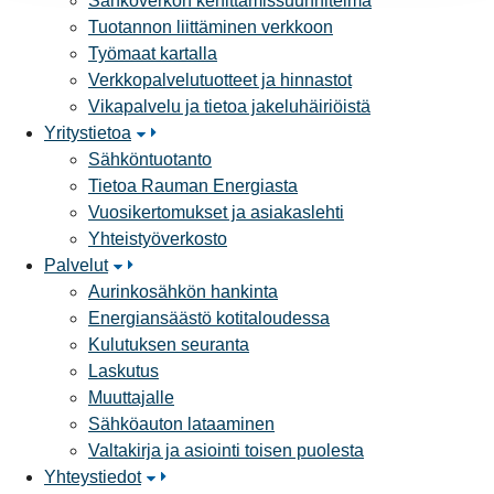
Sähköverkon kehittämissuunnitelma
Tuotannon liittäminen verkkoon
Työmaat kartalla
Verkkopalvelutuotteet ja hinnastot
Vikapalvelu ja tietoa jakeluhäiriöistä
Yritystietoa
Sähköntuotanto
Tietoa Rauman Energiasta
Vuosikertomukset ja asiakaslehti
Yhteistyöverkosto
Palvelut
Aurinkosähkön hankinta
Energiansäästö kotitaloudessa
Kulutuksen seuranta
Laskutus
Muuttajalle
Sähköauton lataaminen
Valtakirja ja asiointi toisen puolesta
Yhteystiedot