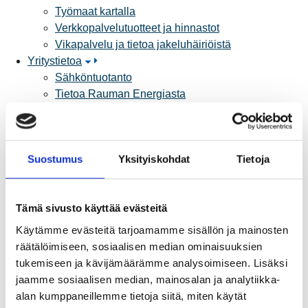
Työmaat kartalla
Verkkopalvelutuotteet ja hinnastot
Vikapalvelu ja tietoa jakeluhäiriöistä
Yritystietoa
Sähköntuotanto
Tietoa Rauman Energiasta
Vuosikertomukset ja asiakaslehti
Yhteistyöverkosto
Palvelut
Suostumus
Yksityiskohdat
Tietoja
Aurinkosähkön hankinta
Energiansäästö kotitaloudessa
Kulutuksen seuranta
Tämä sivusto käyttää evästeitä
Laskutus
Muuttajalle
Käytämme evästeitä tarjoamamme sisällön ja mainosten
Sähköauton lataaminen
räätälöimiseen, sosiaalisen median ominaisuuksien
Valtakirja ja asiointi toisen puolesta
tukemiseen ja kävijämäärämme analysoimiseen. Lisäksi
Yhteystiedot
jaamme sosiaalisen median, mainosalan ja analytiikka-
Laskutusosoitteet
alan kumppaneillemme tietoja siitä, miten käytät