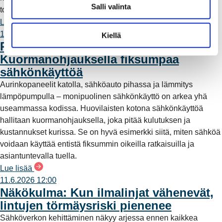
Salli valinta
toimintavarmuutta ja vähentää myrskyille alttiita ilmalinjoja.
i
n
Lue lisää
t
10.6.2026 10:00
Kiellä
REO x koti Huovilainen:
a
Kuormanohjauksella fiksumpaa
sähkönkäyttöä
Aurinkopaneelit katolla, sähköauto pihassa ja lämmitys
lämpöpumpulla – monipuolinen sähkönkäyttö on arkea yhä
useammassa kodissa. Huovilaisten kotona sähkönkäyttöä
hallitaan kuormanohjauksella, joka pitää kulutuksen ja
kustannukset kurissa. Se on hyvä esimerkki siitä, miten sähköä
voidaan käyttää entistä fiksummin oikeilla ratkaisuilla ja
asiantuntevalla tuella.
Lue lisää
11.6.2026 12:00
Näkökulma: Kun ilmalinjat vähenevät,
lintujen törmäysriski pienenee
Sähköverkon kehittäminen näkyy arjessa ennen kaikkea