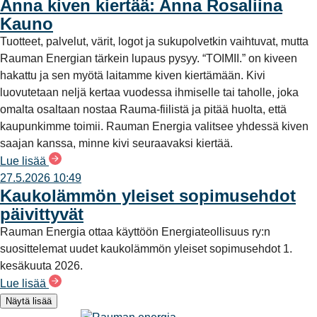
Anna kiven kiertää: Anna Rosaliina
Kauno
Tuotteet, palvelut, värit, logot ja sukupolvetkin vaihtuvat, mutta
Rauman Energian tärkein lupaus pysyy. “TOIMII.” on kiveen
hakattu ja sen myötä laitamme kiven kiertämään. Kivi
luovutetaan neljä kertaa vuodessa ihmiselle tai taholle, joka
omalta osaltaan nostaa Rauma-fiilistä ja pitää huolta, että
kaupunkimme toimii. Rauman Energia valitsee yhdessä kiven
saajan kanssa, minne kivi seuraavaksi kiertää.
Lue lisää
27.5.2026 10:49
Kaukolämmön yleiset sopimusehdot
päivittyvät
Rauman Energia ottaa käyttöön Energiateollisuus ry:n
suosittelemat uudet kaukolämmön yleiset sopimusehdot 1.
kesäkuuta 2026.
Lue lisää
Näytä lisää