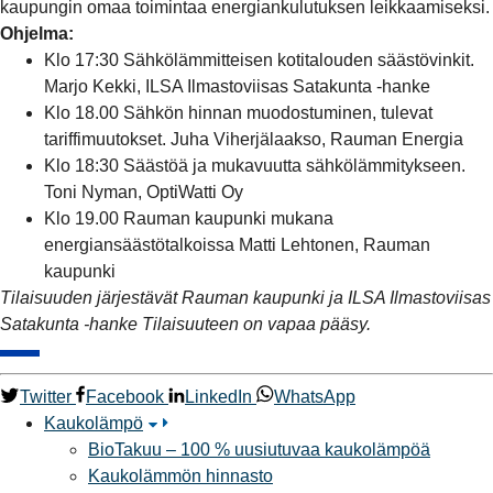
kaupungin omaa toimintaa energiankulutuksen leikkaamiseksi.
Ohjelma:
Klo 17:30 Sähkölämmitteisen kotitalouden säästövinkit.
Marjo Kekki, ILSA Ilmastoviisas Satakunta -hanke
Klo 18.00 Sähkön hinnan muodostuminen, tulevat
tariffimuutokset. Juha Viherjälaakso, Rauman Energia
Klo 18:30 Säästöä ja mukavuutta sähkölämmitykseen.
Toni Nyman, OptiWatti Oy
Klo 19.00 Rauman kaupunki mukana
energiansäästötalkoissa Matti Lehtonen, Rauman
kaupunki
Tilaisuuden järjestävät Rauman kaupunki ja ILSA Ilmastoviisas
Satakunta -hanke Tilaisuuteen on vapaa pääsy.
Twitter
Facebook
LinkedIn
WhatsApp
Kaukolämpö
BioTakuu – 100 % uusiutuvaa kaukolämpöä
Kaukolämmön hinnasto