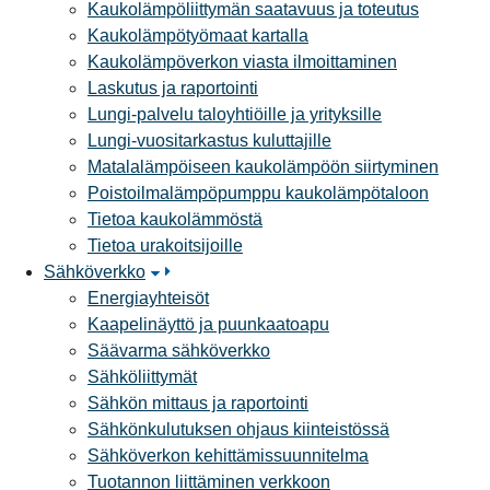
Kaukolämpöliittymän saatavuus ja toteutus
Kaukolämpötyömaat kartalla
Kaukolämpöverkon viasta ilmoittaminen
Laskutus ja raportointi
Lungi-palvelu taloyhtiöille ja yrityksille
Lungi-vuositarkastus kuluttajille
Matalalämpöiseen kaukolämpöön siirtyminen
Poistoilmalämpöpumppu kaukolämpötaloon
Tietoa kaukolämmöstä
Tietoa urakoitsijoille
Sähköverkko
Energiayhteisöt
Kaapelinäyttö ja puunkaatoapu
Säävarma sähköverkko
Sähköliittymät
Sähkön mittaus ja raportointi
Sähkönkulutuksen ohjaus kiinteistössä
Sähköverkon kehittämissuunnitelma
Tuotannon liittäminen verkkoon