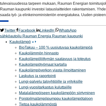
tulevaisuudessa tarpeen mukaan, Rauman Energian toimitusjoh
Rauman kaupunki investoi latauslaitteiden rakentamisen. Yhden 
saada työ- ja elinkeinoministeriön energiatukea. Uuden pisteen
Twitter
Facebook
LinkedIn
WhatsApp
sähköautoilu
Rauman Energia
Rauman kaupunki
Kaukolämpö
BioTakuu – 100 % uusiutuvaa kaukolämpöä
Kaukolämmön hinnasto
Kaukolämpöliittymän saatavuus ja toteutus
Kaukolämpötyömaat kartalla
Kaukolämpöverkon viasta ilmoittaminen
Laskutus ja raportointi
Lungi-palvelu taloyhtiöille ja yrityksille
Lungi-vuositarkastus kuluttajille
Matalalämpöiseen kaukolämpöön siirtyminen
Poistoilmalämpöpumppu kaukolämpötaloon
Tietoa kaukolämmöstä