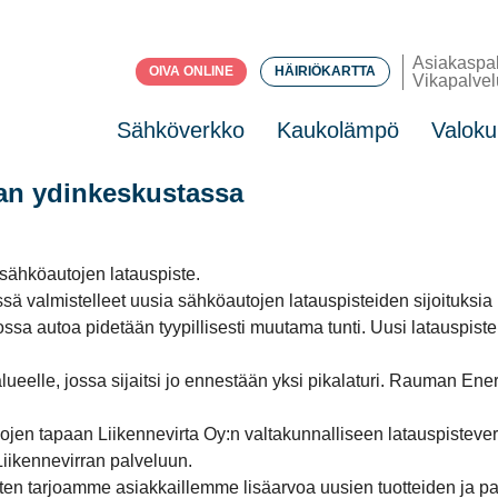
Asiakaspa
OIVA ONLINE
HÄIRIÖKARTTA
Vikapalvel
Sähköverkko
Kaukolämpö
Valoku
van ydinkeskustassa
sähköautojen latauspiste.
ssä valmistelleet uusia sähköautojen latauspisteiden sijoituk
ossa autoa pidetään tyypillisesti muutama tunti. Uusi latauspis
ueelle, jossa sijaitsi jo ennestään yksi pikalaturi. Rauman Ene
nhojen tapaan Liikennevirta Oy:n valtakunnalliseen latauspiste
 Liikennevirran palveluun.
ten tarjoamme asiakkaillemme lisäarvoa uusien tuotteiden ja pa