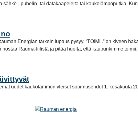
la sähkö-, puhelin- tai datakaapeleita tai kaukolämpöputkia. Kun
uno
tta Rauman Energian tärkein lupaus pysyy. “TOIMII.” on kiveen ha
aan nostaa Rauma-fiilistä ja pitää huolta, että kaupunkimme toi
vittyvät
elemat uudet kaukolämmön yleiset sopimusehdot 1. kesäkuuta 2