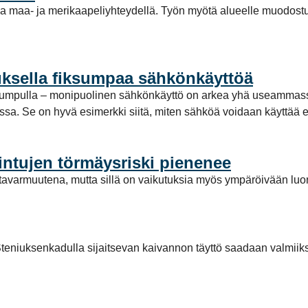
a maa- ja merikaapeliyhteydellä. Työn myötä alueelle muodost
ksella fiksumpaa sähkönkäyttöä
pumpulla – monipuolinen sähkönkäyttö on arkea yhä useammassa
a. Se on hyvä esimerkki siitä, miten sähköä voidaan käyttää enti
intujen törmäysriski pienenee
avarmuutena, mutta sillä on vaikutuksia myös ympäröivään luo
teniuksenkadulla sijaitsevan kaivannon täyttö saadaan valmiiks