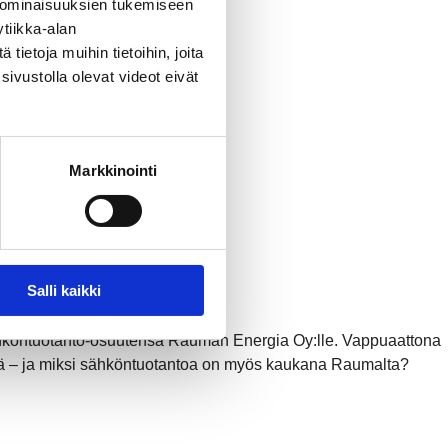
 ominaisuuksien tukemiseen
tiikka-alan
ietoja muihin tietoihin, joita
sivustolla olevat videot eivät
Markkinointi
Salli kaikki
köntuotanto-osuutensa Rauman Energia Oy:lle. Vappuaattona
ssä – ja miksi sähköntuotantoa on myös kaukana Raumalta?