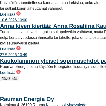
Kaivutöitä suunnitellessa kannattaa aina tarkistaa, onko alueel
tai putkirikkojen aiheuttamat vahingot.
Lue lisää
10.6.2026 10:00
Anna kiven kiertää: Anna Rosaliina Ka
Tuotteet, palvelut, värit, logot ja sukupolvetkin vaihtuvat, mu
neljä kertaa vuodessa ihmiselle tai taholle, joka omalta osalt
kivi seuraavaksi kiertää.
Lue lisää
27.5.2026 10:49
Kaukolämmön yleiset sopimusehdot päi
Rauman Energia ottaa käyttöön Energiateollisuus ry:n suositt
Lue lisää
Näytä lisää
Rauman Energia Oy
Kairakatu 4, 26100 Rauma
Katso kaikki yhteystiedot