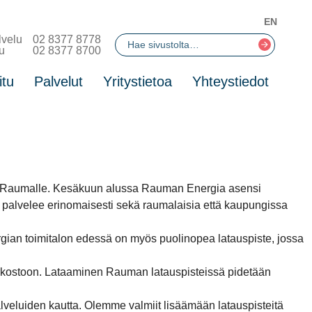
EN
lvelu
02 8377 8778
u
02 8377 8700
itu
Palvelut
Yritystietoa
Yhteystiedot
sia Raumalle. Kesäkuun alussa Rauman Energia asensi
te palvelee erinomaisesti sekä raumalaisia että kaupungissa
rgian toimitalon edessä on myös puolinopea latauspiste, jossa
verkostoon. Lataaminen Rauman latauspisteissä pidetään
lveluiden kautta. Olemme valmiit lisäämään latauspisteitä