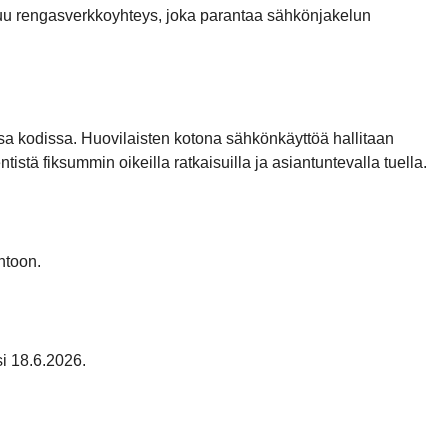
uu rengasverkkoyhteys, joka parantaa sähkönjakelun
 kodissa. Huovilaisten kotona sähkönkäyttöä hallitaan
stä fiksummin oikeilla ratkaisuilla ja asiantuntevalla tuella.
ntoon.
i 18.6.2026.