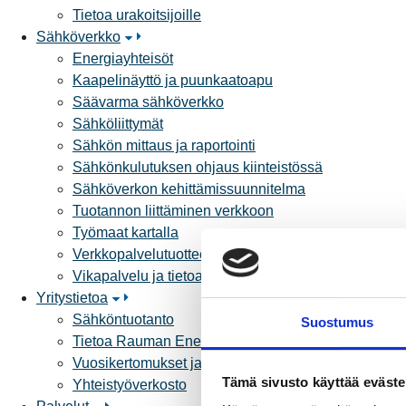
Tietoa urakoitsijoille
Sähköverkko
Energiayhteisöt
Kaapelinäyttö ja puunkaatoapu
Säävarma sähköverkko
Sähköliittymät
Sähkön mittaus ja raportointi
Sähkönkulutuksen ohjaus kiinteistössä
Sähköverkon kehittämissuunnitelma
Tuotannon liittäminen verkkoon
Työmaat kartalla
Verkkopalvelutuotteet ja hinnastot
Vikapalvelu ja tietoa jakeluhäiriöistä
Yritystietoa
Sähköntuotanto
Suostumus
Tietoa Rauman Energiasta
Vuosikertomukset ja asiakaslehti
Tämä sivusto käyttää eväste
Yhteistyöverkosto