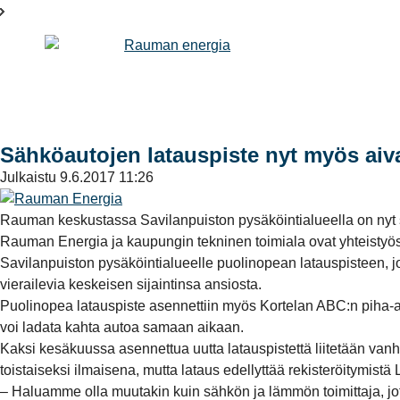
Sähköautojen latauspiste nyt myös ai
Julkaistu
9.6.2017 11:26
Rauman keskustassa Savilanpuiston pysäköintialueella on nyt 
Rauman Energia ja kaupungin tekninen toimiala ovat yhteistyö
Savilanpuiston pysäköintialueelle puolinopean latauspisteen, j
vierailevia keskeisen sijaintinsa ansiosta.
Puolinopea latauspiste asennettiin myös Kortelan ABC:n piha-al
voi ladata kahta autoa samaan aikaan.
Kaksi kesäkuussa asennettua uutta latauspistettä liitetään va
toistaiseksi ilmaisena, mutta lataus edellyttää rekisteröitymistä
– Haluamme olla muutakin kuin sähkön ja lämmön toimittaja, jo