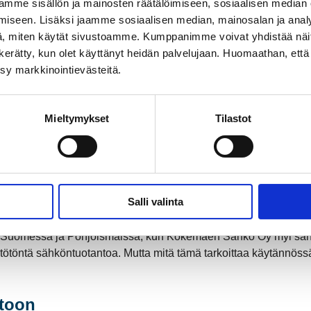
mme sisällön ja mainosten räätälöimiseen, sosiaalisen median
iseen. Lisäksi jaamme sosiaalisen median, mainosalan ja analy
, miten käytät sivustoamme. Kumppanimme voivat yhdistää näitä t
on kerätty, kun olet käyttänyt heidän palvelujaan. Huomaathan, että 
ksy markkinointievästeitä.
Mieltymykset
Tilastot
Salli valinta
ähköntuotannossa
a Suomessa ja Pohjoismaissa, kun Kokemäen Sähkö Oy myi säh
stötöntä sähköntuotantoa. Mutta mitä tämä tarkoittaa käytännö
stoon