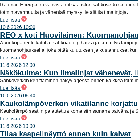
a
Rauman Energia on vahvistanut saariston sähköverkkoa uudell
l
toimintavarmuutta ja vähentää myrskyille alttiita ilmalinjoja.
i
Lue lisää
n
10.6.2026 10:00
t
REO x koti Huovilainen: Kuormanohjau
a
Aurinkopaneelit katolla, sähköauto pihassa ja lämmitys lämpö
kuormanohjauksella, joka pitää kulutuksen ja kustannukset kuriss
Lue lisää
11.6.2026 12:00
Näkökulma: Kun ilmalinjat vähenevät, l
Sähköverkon kehittäminen näkyy arjessa ennen kaikkea toimint
Lue lisää
16.6.2026 08:40
Kaukolämpöverkon vikatilanne korjattu
Kaukolämpö saatiin palautettua kohteisiin samana päivänä ja S
Lue lisää
11.6.2026 10:00
Tilaa kaapelinäyttö ennen kuin kaivat