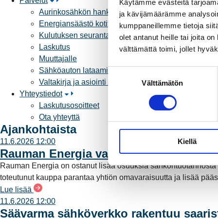
Palvelut
Käytämme evästeitä tarjoama
Aurinkosähkön hankinta
ja kävijämäärämme analysoim
Energiansäästö kotitaloudessa
kumppaneillemme tietoja siitä
Kulutuksen seuranta
olet antanut heille tai joita 
Laskutus
välttämättä toimi, jollet hyvä
Muuttajalle
Sähköauton lataaminen
S
Valtakirja ja asiointi toisen puolesta
Välttämätön
u
Yhteystiedot
o
Laskutusosoitteet
s
Ota yhteyttä
t
Ajankohtaista
u
Kiellä
11.6.2026 12:00
m
Rauman Energia vahvistaa rooliaan s
u
k
Rauman Energia on ostanut lisää osuuksia sähköntuotannost
s
toteutunut kauppa parantaa yhtiön omavaraisuutta ja lisää pää
e
Lue lisää
n
11.6.2026 12:00
Säävarma sähköverkko rakentuu saari
v