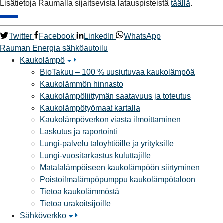
Lisätietoja Raumalla sijaitsevista latauspisteistä
täällä
.
Twitter
Facebook
LinkedIn
WhatsApp
Rauman Energia
sähköautoilu
Kaukolämpö
BioTakuu – 100 % uusiutuvaa kaukolämpöä
Kaukolämmön hinnasto
Kaukolämpöliittymän saatavuus ja toteutus
Kaukolämpötyömaat kartalla
Kaukolämpöverkon viasta ilmoittaminen
Laskutus ja raportointi
Lungi-palvelu taloyhtiöille ja yrityksille
Lungi-vuositarkastus kuluttajille
Matalalämpöiseen kaukolämpöön siirtyminen
Poistoilmalämpöpumppu kaukolämpötaloon
Tietoa kaukolämmöstä
Tietoa urakoitsijoille
Sähköverkko