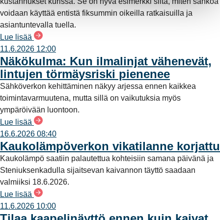
kustannukset kurissa. Se on hyvä esimerkki siitä, miten sähköä
voidaan käyttää entistä fiksummin oikeilla ratkaisuilla ja
asiantuntevalla tuella.
Lue lisää
11.6.2026 12:00
Näkökulma: Kun ilmalinjat vähenevät,
lintujen törmäysriski pienenee
Sähköverkon kehittäminen näkyy arjessa ennen kaikkea
toimintavarmuutena, mutta sillä on vaikutuksia myös
ympäröivään luontoon.
Lue lisää
16.6.2026 08:40
Kaukolämpöverkon vikatilanne korjattu
Kaukolämpö saatiin palautettua kohteisiin samana päivänä ja
Steniuksenkadulla sijaitsevan kaivannon täyttö saadaan
valmiiksi 18.6.2026.
Lue lisää
11.6.2026 10:00
Tilaa kaapelinäyttö ennen kuin kaivat