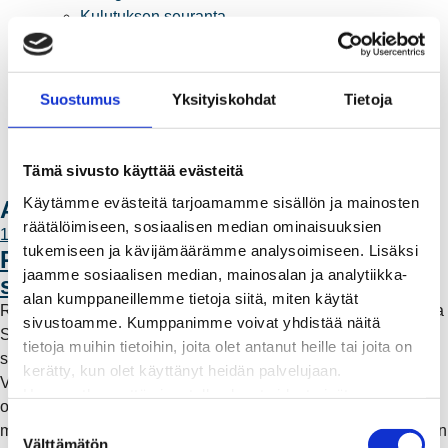
Kulutuksen seuranta
Laskutus
Muuttajalle
Sähköauton lataaminen
Suostumus
Yksityiskohdat
Tietoja
Valtakirja ja asiointi toisen puolesta
Yhteystiedot
Laskutusosoitteet
Tämä sivusto käyttää evästeitä
Ota yhteyttä
Käytämme evästeitä tarjoamamme sisällön ja mainosten
Ajankohtaista
räätälöimiseen, sosiaalisen median ominaisuuksien
11.6.2026 12:00
tukemiseen ja kävijämäärämme analysoimiseen. Lisäksi
Rauman Energia vahvistaa rooliaan
jaamme sosiaalisen median, mainosalan ja analytiikka-
sähköntuotannossa
alan kumppaneillemme tietoja siitä, miten käytät
Rauman Energia on ostanut lisää osuuksia sähköntuotannosta
sivustoamme. Kumppanimme voivat yhdistää näitä
Suomessa ja Pohjoismaissa, kun Kokemäen Sähkö Oy myi
tietoja muihin tietoihin, joita olet antanut heille tai joita on
sähköntuotanto-osuutensa Rauman Energia Oy:lle.
kerätty, kun olet käyttänyt heidän palvelujaan.
Vappuaattona toteutunut kauppa parantaa yhtiön
Huomaathan, että sivustolla olevat videot eivät
omavaraisuutta ja lisää päästötöntä sähköntuotantoa. Mutta
välttämättä toimi, jollet hyväksy markkinointievästeitä.
S
mitä tämä tarkoittaa käytännössä – ja miksi sähköntuotantoa on
Välttämätön