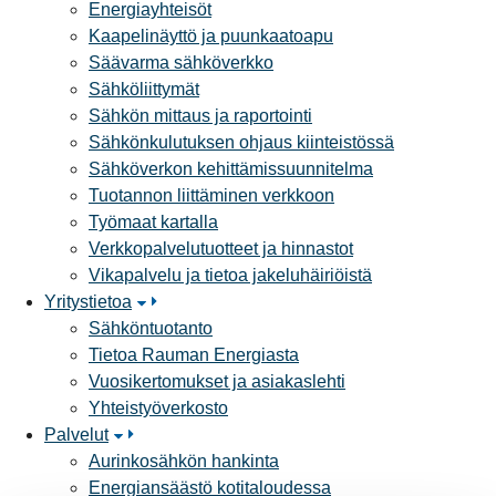
Energiayhteisöt
Kaapelinäyttö ja puunkaatoapu
Säävarma sähköverkko
Sähköliittymät
Sähkön mittaus ja raportointi
Sähkönkulutuksen ohjaus kiinteistössä
Sähköverkon kehittämissuunnitelma
Tuotannon liittäminen verkkoon
Työmaat kartalla
Verkkopalvelutuotteet ja hinnastot
Vikapalvelu ja tietoa jakeluhäiriöistä
Yritystietoa
Sähköntuotanto
Tietoa Rauman Energiasta
Vuosikertomukset ja asiakaslehti
Yhteistyöverkosto
Palvelut
Aurinkosähkön hankinta
Energiansäästö kotitaloudessa