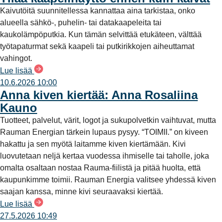
Kaivutöitä suunnitellessa kannattaa aina tarkistaa, onko
alueella sähkö-, puhelin- tai datakaapeleita tai
kaukolämpöputkia. Kun tämän selvittää etukäteen, välttää
työtapaturmat sekä kaapeli tai putkirikkojen aiheuttamat
vahingot.
Lue lisää
10.6.2026 10:00
Anna kiven kiertää: Anna Rosaliina
Kauno
Tuotteet, palvelut, värit, logot ja sukupolvetkin vaihtuvat, mutta
Rauman Energian tärkein lupaus pysyy. “TOIMII.” on kiveen
hakattu ja sen myötä laitamme kiven kiertämään. Kivi
luovutetaan neljä kertaa vuodessa ihmiselle tai taholle, joka
omalta osaltaan nostaa Rauma-fiilistä ja pitää huolta, että
kaupunkimme toimii. Rauman Energia valitsee yhdessä kiven
saajan kanssa, minne kivi seuraavaksi kiertää.
Lue lisää
27.5.2026 10:49