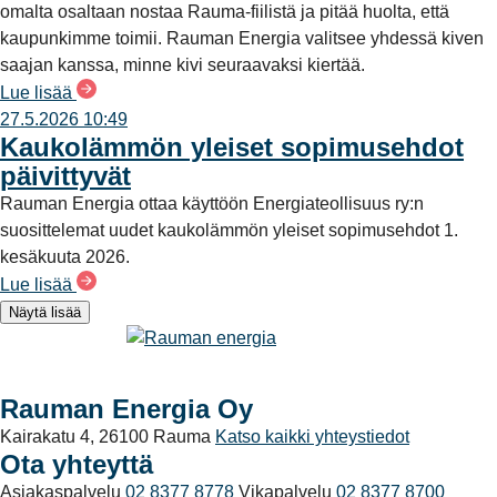
omalta osaltaan nostaa Rauma-fiilistä ja pitää huolta, että
kaupunkimme toimii. Rauman Energia valitsee yhdessä kiven
saajan kanssa, minne kivi seuraavaksi kiertää.
Lue lisää
27.5.2026 10:49
Kaukolämmön yleiset sopimusehdot
päivittyvät
Rauman Energia ottaa käyttöön Energiateollisuus ry:n
suosittelemat uudet kaukolämmön yleiset sopimusehdot 1.
kesäkuuta 2026.
Lue lisää
Näytä lisää
Rauman Energia Oy
Kairakatu 4, 26100 Rauma
Katso kaikki yhteystiedot
Ota yhteyttä
Asiakaspalvelu
02 8377 8778
Vikapalvelu
02 8377 8700