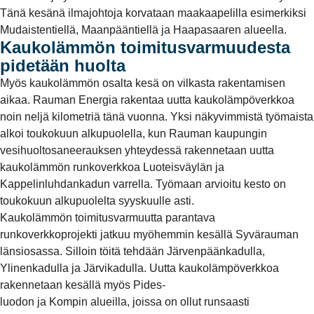
Tänä kesänä ilmajohtoja korvataan maakaapelilla esimerkiksi
Mudaistentiellä, Maanpääntiellä ja Haapasaaren alueella.
Kaukolämmön toimitusvarmuudesta
pidetään huolta
Myös kaukolämmön osalta kesä on vilkasta rakentamisen
aikaa. Rauman Energia rakentaa uutta kaukolämpöverkkoa
noin neljä kilometriä tänä vuonna. Yksi näkyvimmistä työmaista
alkoi toukokuun alkupuolella, kun Rauman kaupungin
vesihuoltosaneerauksen yhteydessä rakennetaan uutta
kaukolämmön runkoverkkoa Luoteisväylän ja
Kappelinluhdankadun varrella. Työmaan arvioitu kesto on
toukokuun alkupuolelta syyskuulle asti.
Kaukolämmön toimitusvarmuutta parantava
runkoverkkoprojekti jatkuu myöhemmin kesällä Syvärauman
länsiosassa. Silloin töitä tehdään Järvenpäänkadulla,
Ylinenkadulla ja Järvikadulla. Uutta kaukolämpöverkkoa
rakennetaan kesällä myös Pides-
luodon ja Kompin alueilla, joissa on ollut runsaasti