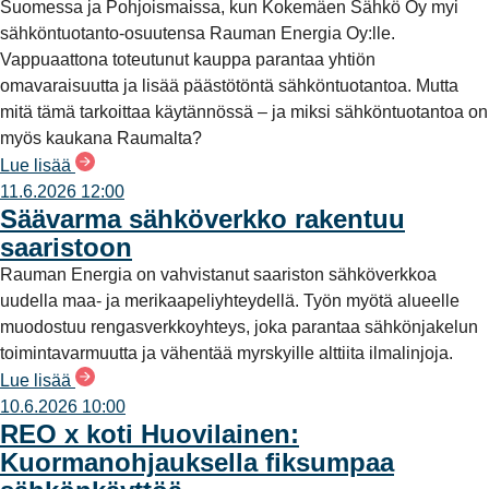
Suomessa ja Pohjoismaissa, kun Kokemäen Sähkö Oy myi
sähköntuotanto-osuutensa Rauman Energia Oy:lle.
Vappuaattona toteutunut kauppa parantaa yhtiön
omavaraisuutta ja lisää päästötöntä sähköntuotantoa. Mutta
mitä tämä tarkoittaa käytännössä – ja miksi sähköntuotantoa on
myös kaukana Raumalta?
Lue lisää
11.6.2026 12:00
Säävarma sähköverkko rakentuu
saaristoon
Rauman Energia on vahvistanut saariston sähköverkkoa
uudella maa- ja merikaapeliyhteydellä. Työn myötä alueelle
muodostuu rengasverkkoyhteys, joka parantaa sähkönjakelun
toimintavarmuutta ja vähentää myrskyille alttiita ilmalinjoja.
Lue lisää
10.6.2026 10:00
REO x koti Huovilainen:
Kuormanohjauksella fiksumpaa