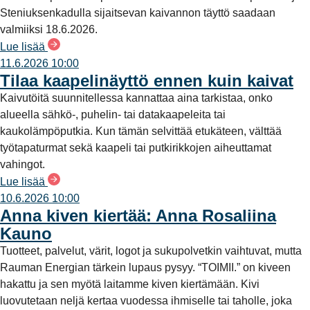
Steniuksenkadulla sijaitsevan kaivannon täyttö saadaan
valmiiksi 18.6.2026.
Lue lisää
11.6.2026 10:00
Tilaa kaapelinäyttö ennen kuin kaivat
Kaivutöitä suunnitellessa kannattaa aina tarkistaa, onko
alueella sähkö-, puhelin- tai datakaapeleita tai
kaukolämpöputkia. Kun tämän selvittää etukäteen, välttää
työtapaturmat sekä kaapeli tai putkirikkojen aiheuttamat
vahingot.
Lue lisää
10.6.2026 10:00
Anna kiven kiertää: Anna Rosaliina
Kauno
Tuotteet, palvelut, värit, logot ja sukupolvetkin vaihtuvat, mutta
Rauman Energian tärkein lupaus pysyy. “TOIMII.” on kiveen
hakattu ja sen myötä laitamme kiven kiertämään. Kivi
luovutetaan neljä kertaa vuodessa ihmiselle tai taholle, joka