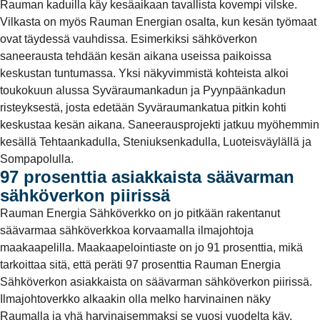
Rauman kaduilla käy kesäaikaan tavallista kovempi vilske.
Vilkasta on myös Rauman Energian osalta, kun kesän työmaat
ovat täydessä vauhdissa. Esimerkiksi sähköverkon
saneerausta tehdään kesän aikana useissa paikoissa
keskustan tuntumassa. Yksi näkyvimmistä kohteista alkoi
toukokuun alussa Syväraumankadun ja Pyynpäänkadun
risteyksestä, josta edetään Syväraumankatua pitkin kohti
keskustaa kesän aikana. Saneerausprojekti jatkuu myöhemmin
kesällä Tehtaankadulla, Steniuksenkadulla, Luoteisväylällä ja
Sompapolulla.
97 prosenttia asiakkaista säävarman
sähköverkon piirissä
Rauman Energia Sähköverkko on jo pitkään rakentanut
säävarmaa sähköverkkoa korvaamalla ilmajohtoja
maakaapelilla. Maakaapelointiaste on jo 91 prosenttia, mikä
tarkoittaa sitä, että peräti 97 prosenttia Rauman Energia
Sähköverkon asiakkaista on säävarman sähköverkon piirissä.
Ilmajohtoverkko alkaakin olla melko harvinainen näky
Raumalla ja yhä harvinaisemmaksi se vuosi vuodelta käy.