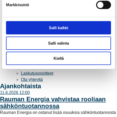
k
Vuosikertomukset ja asiakaslehti
Markkinointi
s
Yhteistyöverkosto
e
Palvelut
n
Aurinkosähkön hankinta
v
Salli kaikki
Energiansäästö kotitaloudessa
a
Kulutuksen seuranta
l
Laskutus
Salli valinta
i
Muuttajalle
n
Sähköauton lataaminen
t
Kiellä
Valtakirja ja asiointi toisen puolesta
a
Yhteystiedot
Laskutusosoitteet
Ota yhteyttä
Ajankohtaista
11.6.2026 12:00
Rauman Energia vahvistaa rooliaan
sähköntuotannossa
Rauman Energia on ostanut lisää osuuksia sähköntuotannosta