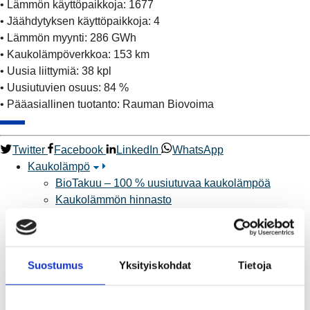
• Lämmön käyttöpaikkoja: 1677
• Jäähdytyksen käyttöpaikkoja: 4
• Lämmön myynti: 286 GWh
• Kaukolämpöverkkoa: 153 km
• Uusia liittymiä: 38 kpl
• Uusiutuvien osuus: 84 %
• Pääasiallinen tuotanto: Rauman Biovoima
Twitter
Facebook
LinkedIn
WhatsApp
Kaukolämpö
BioTakuu – 100 % uusiutuvaa kaukolämpöä
Kaukolämmön hinnasto
Kaukolämpöliittymän saatavuus ja toteutus
Kaukolämpötyömaat kartalla
Kaukolämpöverkon viasta ilmoittaminen
Suostumus
Yksityiskohdat
Tietoja
Laskutus ja raportointi
Lungi-palvelu taloyhtiöille ja yrityksille
Lungi-vuositarkastus kuluttajille