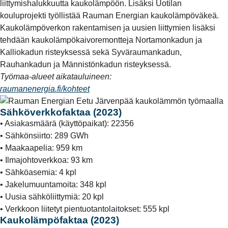
liittymishalukkuutta kaukolämpöön. Lisäksi Uotilan
kouluprojekti työllistää Rauman Energian kaukolämpöväkeä.
Kaukolämpöverkon rakentamisen ja uusien liittymien lisäksi
tehdään kaukolämpökaivoremontteja Nortamonkadun ja
Kalliokadun risteyksessä sekä Syväraumankadun,
Rauhankadun ja Männistönkadun risteyksessä.
Työmaa-alueet aikatauluineen:
raumanenergia.fi/kohteet
Sähköverkkofaktaa (2023)
• Asiakasmäärä (käyttöpaikat): 22356
• Sähkönsiirto: 289 GWh
• Maakaapelia: 959 km
• Ilmajohtoverkkoa: 93 km
• Sähköasemia: 4 kpl
• Jakelumuuntamoita: 348 kpl
• Uusia sähköliittymiä: 20 kpl
• Verkkoon liitetyt pientuotantolaitokset: 555 kpl
Kaukolämpöfaktaa (2023)