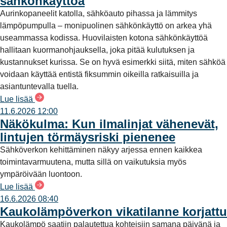
sähkönkäyttöä
Aurinkopaneelit katolla, sähköauto pihassa ja lämmitys
lämpöpumpulla – monipuolinen sähkönkäyttö on arkea yhä
useammassa kodissa. Huovilaisten kotona sähkönkäyttöä
hallitaan kuormanohjauksella, joka pitää kulutuksen ja
kustannukset kurissa. Se on hyvä esimerkki siitä, miten sähköä
voidaan käyttää entistä fiksummin oikeilla ratkaisuilla ja
asiantuntevalla tuella.
Lue lisää
11.6.2026 12:00
Näkökulma: Kun ilmalinjat vähenevät,
lintujen törmäysriski pienenee
Sähköverkon kehittäminen näkyy arjessa ennen kaikkea
toimintavarmuutena, mutta sillä on vaikutuksia myös
ympäröivään luontoon.
Lue lisää
16.6.2026 08:40
Kaukolämpöverkon vikatilanne korjattu
Kaukolämpö saatiin palautettua kohteisiin samana päivänä ja