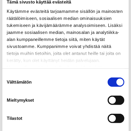
Tämä sivusto käyttää evästeitä
Matalalämpöiseen kaukolämpöön siirtyminen
Poistoilmalämpöpumppu kaukolämpötaloon
Käytämme evästeitä tarjoamamme sisällön ja mainosten
Tietoa kaukolämmöstä
räätälöimiseen, sosiaalisen median ominaisuuksien
Tietoa urakoitsijoille
tukemiseen ja kävijämäärämme analysoimiseen. Lisäksi
Sähköverkko
jaamme sosiaalisen median, mainosalan ja analytiikka-
Energiayhteisöt
alan kumppaneillemme tietoja siitä, miten käytät
Kaapelinäyttö ja puunkaatoapu
sivustoamme. Kumppanimme voivat yhdistää näitä
Säävarma sähköverkko
tietoja muihin tietoihin, joita olet antanut heille tai joita on
Sähköliittymät
kerätty, kun olet käyttänyt heidän palvelujaan.
Sähkön mittaus ja raportointi
Huomaathan, että sivustolla olevat videot eivät
Sähkönkulutuksen ohjaus kiinteistössä
välttämättä toimi, jollet hyväksy markkinointievästeitä.
S
Sähköverkon kehittämissuunnitelma
Välttämätön
u
Tuotannon liittäminen verkkoon
o
Työmaat kartalla
s
Mieltymykset
Verkkopalvelutuotteet ja hinnastot
t
Vikapalvelu ja tietoa jakeluhäiriöistä
u
Yritystietoa
m
Tilastot
Sähköntuotanto
u
Tietoa Rauman Energiasta