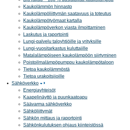
Kaukolämmön hinnasto
Kaukolämpöliittymän saatavuus ja toteutus
Kaukolämpötyömaat kartalla
Kaukolämpöverkon viasta ilmoittaminen
Laskutus ja raportointi
Lungi-palvelu taloyhtiöille ja yrityksille
Lungi-vuositarkastus kuluttajille
Matalalämpöiseen kaukolämpöön siirtyminen
Poistoilmalämpöpumppu kaukolämpötaloon
Tietoa kaukolämmöstä
Tietoa urakoitsijoille
Sähköverkko
Energiayhteisöt
Kaapelinäyttö ja puunkaatoapu
Säävarma sähköverkko
Sähköliittymät
Sähkön mittaus ja raportointi
Sähkönkulutuksen ohjaus kiinteistössä