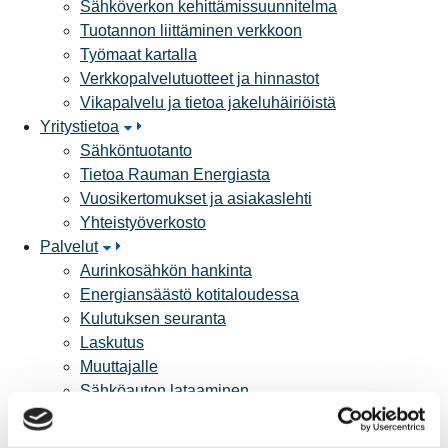
Sähköverkon kehittämissuunnitelma
Tuotannon liittäminen verkkoon
Työmaat kartalla
Verkkopalvelutuotteet ja hinnastot
Vikapalvelu ja tietoa jakeluhäiriöistä
Yritystietoa
Sähköntuotanto
Tietoa Rauman Energiasta
Vuosikertomukset ja asiakaslehti
Yhteistyöverkosto
Palvelut
Aurinkosähkön hankinta
Energiansäästö kotitaloudessa
Kulutuksen seuranta
Laskutus
Muuttajalle
Sähköauton lataaminen
Valtakirja ja asiointi toisen puolesta
Yhteystiedot