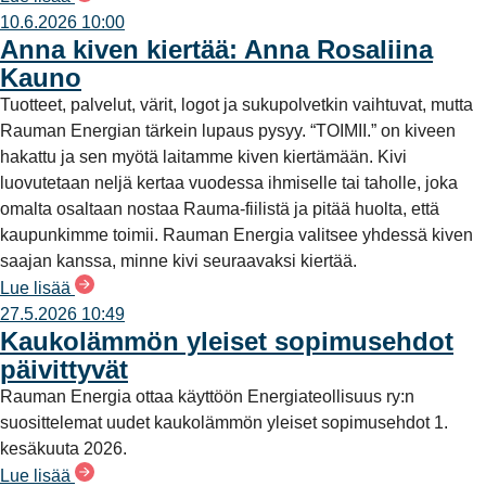
10.6.2026 10:00
Anna kiven kiertää: Anna Rosaliina
Kauno
Tuotteet, palvelut, värit, logot ja sukupolvetkin vaihtuvat, mutta
Rauman Energian tärkein lupaus pysyy. “TOIMII.” on kiveen
hakattu ja sen myötä laitamme kiven kiertämään. Kivi
luovutetaan neljä kertaa vuodessa ihmiselle tai taholle, joka
omalta osaltaan nostaa Rauma-fiilistä ja pitää huolta, että
kaupunkimme toimii. Rauman Energia valitsee yhdessä kiven
saajan kanssa, minne kivi seuraavaksi kiertää.
Lue lisää
27.5.2026 10:49
Kaukolämmön yleiset sopimusehdot
päivittyvät
Rauman Energia ottaa käyttöön Energiateollisuus ry:n
suosittelemat uudet kaukolämmön yleiset sopimusehdot 1.
kesäkuuta 2026.
Lue lisää