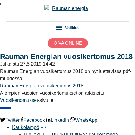
Valikko
OIVA ONLINE
Rauman Energian vuosikertomus 2018
Julkaistu
27.5.2019 14:42
Rauman Energian vuosikertomus 2018 on nyt luettavissa pdf-
muodossa:
Rauman Energian vuosikertomus 2018
Aiempien vuosien vuosikertomukset on arkistoitu
Vuosikertomukset
-sivulle.
Twitter
Facebook
LinkedIn
WhatsApp
Kaukolämpö
BioTakuu – 100 % uusiutuvaa kaukolämpöä