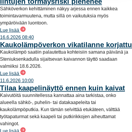
lintujen törmäysriski pienenee
Sähköverkon kehittäminen näkyy arjessa ennen kaikkea
toimintavarmuutena, mutta sillä on vaikutuksia myös
ympäröivään luontoon.
Lue lisää
16.6.2026 08:40
Kaukolämpöverkon vikatilanne korjattu
Kaukolämpö saatiin palautettua kohteisiin samana päivänä ja
Steniuksenkadulla sijaitsevan kaivannon täyttö saadaan
valmiiksi 18.6.2026.
Lue lisää
11.6.2026 10:00
Tilaa kaapelinäyttö ennen kuin kaivat
Kaivutöitä suunnitellessa kannattaa aina tarkistaa, onko
alueella sähkö-, puhelin- tai datakaapeleita tai
kaukolämpöputkia. Kun tämän selvittää etukäteen, välttää
työtapaturmat sekä kaapeli tai putkirikkojen aiheuttamat
vahingot.
Lue lisää