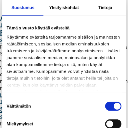
Laskutusosoitteet
Suostumus
Yksityiskohdat
Tietoja
Ota yhteyttä
Ajankohtaista
11.6.2026 12:00
Tämä sivusto käyttää evästeitä
Rauman Energia vahvistaa rooliaan
Käytämme evästeitä tarjoamamme sisällön ja mainosten
sähköntuotannossa
räätälöimiseen, sosiaalisen median ominaisuuksien
Rauman Energia on ostanut lisää osuuksia sähköntuotannosta
tukemiseen ja kävijämäärämme analysoimiseen. Lisäksi
Suomessa ja Pohjoismaissa, kun Kokemäen Sähkö Oy myi
jaamme sosiaalisen median, mainosalan ja analytiikka-
sähköntuotanto-osuutensa Rauman Energia Oy:lle.
alan kumppaneillemme tietoja siitä, miten käytät
Vappuaattona toteutunut kauppa parantaa yhtiön
sivustoamme. Kumppanimme voivat yhdistää näitä
omavaraisuutta ja lisää päästötöntä sähköntuotantoa. Mutta
tietoja muihin tietoihin, joita olet antanut heille tai joita on
mitä tämä tarkoittaa käytännössä – ja miksi sähköntuotantoa on
kerätty, kun olet käyttänyt heidän palvelujaan.
myös kaukana Raumalta?
Huomaathan, että sivustolla olevat videot eivät
Lue lisää
välttämättä toimi, jollet hyväksy markkinointievästeitä.
S
11.6.2026 12:00
Välttämätön
u
Säävarma sähköverkko rakentuu
o
saaristoon
s
Mieltymykset
Rauman Energia on vahvistanut saariston sähköverkkoa
t