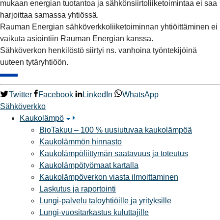
mukaan energian tuotantoa ja sähkönsiirtoliiketoimintaa ei saa
harjoittaa samassa yhtiössä.
Rauman Energian sähköverkkoliiketoiminnan yhtiöittäminen ei
vaikuta asiointiin Rauman Energian kanssa.
Sähköverkon henkilöstö siirtyi ns. vanhoina työntekijöinä
uuteen tytäryhtiöön.
Twitter
Facebook
LinkedIn
WhatsApp
Sähköverkko
Kaukolämpö
BioTakuu – 100 % uusiutuvaa kaukolämpöä
Kaukolämmön hinnasto
Kaukolämpöliittymän saatavuus ja toteutus
Kaukolämpötyömaat kartalla
Kaukolämpöverkon viasta ilmoittaminen
Laskutus ja raportointi
Lungi-palvelu taloyhtiöille ja yrityksille
Lungi-vuositarkastus kuluttajille