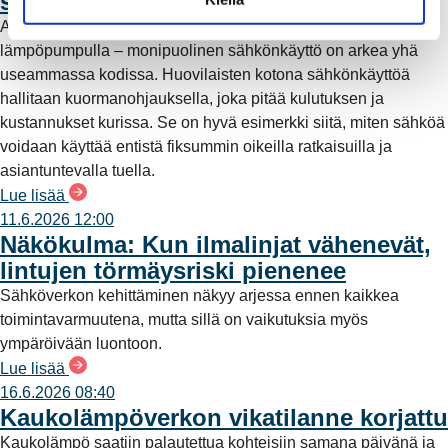
sähkönkäyttöä
a
Aurinkopaneelit katolla, sähköauto pihassa ja lämmitys
lämpöpumpulla – monipuolinen sähkönkäyttö on arkea yhä
useammassa kodissa. Huovilaisten kotona sähkönkäyttöä
hallitaan kuormanohjauksella, joka pitää kulutuksen ja
kustannukset kurissa. Se on hyvä esimerkki siitä, miten sähköä
voidaan käyttää entistä fiksummin oikeilla ratkaisuilla ja
asiantuntevalla tuella.
Lue lisää
11.6.2026 12:00
Näkökulma: Kun ilmalinjat vähenevät,
lintujen törmäysriski pienenee
Sähköverkon kehittäminen näkyy arjessa ennen kaikkea
toimintavarmuutena, mutta sillä on vaikutuksia myös
ympäröivään luontoon.
Lue lisää
16.6.2026 08:40
Kaukolämpöverkon vikatilanne korjattu
Kaukolämpö saatiin palautettua kohteisiin samana päivänä ja