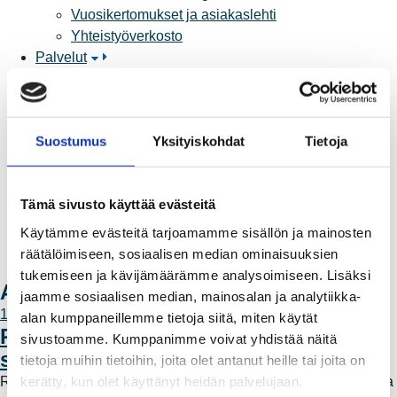
Vuosikertomukset ja asiakaslehti
Yhteistyöverkosto
Palvelut
Aurinkosähkön hankinta
Energiansäästö kotitaloudessa
Kulutuksen seuranta
Suostumus
Yksityiskohdat
Tietoja
Laskutus
Muuttajalle
Sähköauton lataaminen
Tämä sivusto käyttää evästeitä
Valtakirja ja asiointi toisen puolesta
Yhteystiedot
Käytämme evästeitä tarjoamamme sisällön ja mainosten
Laskutusosoitteet
räätälöimiseen, sosiaalisen median ominaisuuksien
Ota yhteyttä
tukemiseen ja kävijämäärämme analysoimiseen. Lisäksi
Ajankohtaista
jaamme sosiaalisen median, mainosalan ja analytiikka-
11.6.2026 12:00
alan kumppaneillemme tietoja siitä, miten käytät
Rauman Energia vahvistaa rooliaan
sivustoamme. Kumppanimme voivat yhdistää näitä
sähköntuotannossa
tietoja muihin tietoihin, joita olet antanut heille tai joita on
kerätty, kun olet käyttänyt heidän palvelujaan.
Rauman Energia on ostanut lisää osuuksia sähköntuotannosta