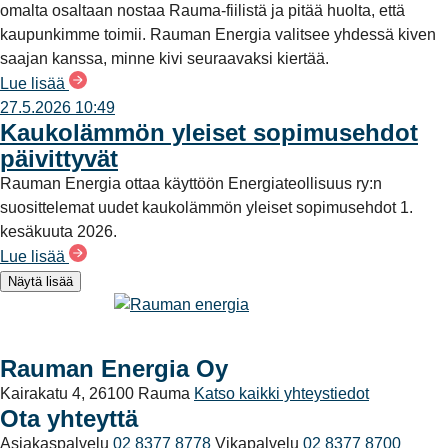
omalta osaltaan nostaa Rauma-fiilistä ja pitää huolta, että
kaupunkimme toimii. Rauman Energia valitsee yhdessä kiven
saajan kanssa, minne kivi seuraavaksi kiertää.
Lue lisää
27.5.2026 10:49
Kaukolämmön yleiset sopimusehdot
päivittyvät
Rauman Energia ottaa käyttöön Energiateollisuus ry:n
suosittelemat uudet kaukolämmön yleiset sopimusehdot 1.
kesäkuuta 2026.
Lue lisää
Näytä lisää
Rauman Energia Oy
Kairakatu 4, 26100 Rauma
Katso kaikki yhteystiedot
Ota yhteyttä
Asiakaspalvelu
02 8377 8778
Vikapalvelu
02 8377 8700