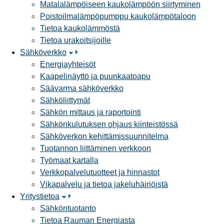
Matalalämpöiseen kaukolämpöön siirtyminen
Poistoilmalämpöpumppu kaukolämpötaloon
Tietoa kaukolämmöstä
Tietoa urakoitsijoille
Sähköverkko
Energiayhteisöt
Kaapelinäyttö ja puunkaatoapu
Säävarma sähköverkko
Sähköliittymät
Sähkön mittaus ja raportointi
Sähkönkulutuksen ohjaus kiinteistössä
Sähköverkon kehittämissuunnitelma
Tuotannon liittäminen verkkoon
Työmaat kartalla
Verkkopalvelutuotteet ja hinnastot
Vikapalvelu ja tietoa jakeluhäiriöistä
Yritystietoa
Sähköntuotanto
Tietoa Rauman Energiasta