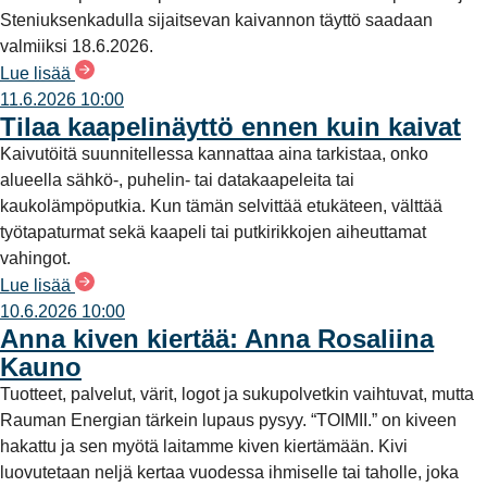
Steniuksenkadulla sijaitsevan kaivannon täyttö saadaan
valmiiksi 18.6.2026.
Lue lisää
11.6.2026 10:00
Tilaa kaapelinäyttö ennen kuin kaivat
Kaivutöitä suunnitellessa kannattaa aina tarkistaa, onko
alueella sähkö-, puhelin- tai datakaapeleita tai
kaukolämpöputkia. Kun tämän selvittää etukäteen, välttää
työtapaturmat sekä kaapeli tai putkirikkojen aiheuttamat
vahingot.
Lue lisää
10.6.2026 10:00
Anna kiven kiertää: Anna Rosaliina
Kauno
Tuotteet, palvelut, värit, logot ja sukupolvetkin vaihtuvat, mutta
Rauman Energian tärkein lupaus pysyy. “TOIMII.” on kiveen
hakattu ja sen myötä laitamme kiven kiertämään. Kivi
luovutetaan neljä kertaa vuodessa ihmiselle tai taholle, joka