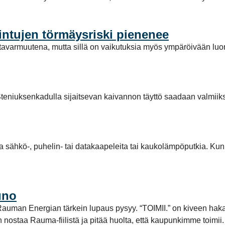
intujen törmäysriski pienenee
avarmuutena, mutta sillä on vaikutuksia myös ympäröivään luo
teniuksenkadulla sijaitsevan kaivannon täyttö saadaan valmiiks
la sähkö-, puhelin- tai datakaapeleita tai kaukolämpöputkia. Kun
uno
tta Rauman Energian tärkein lupaus pysyy. “TOIMII.” on kiveen ha
aan nostaa Rauma-fiilistä ja pitää huolta, että kaupunkimme toi