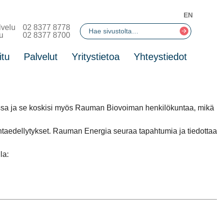
EN
lvelu
02 8377 8778
u
02 8377 8700
itu
Palvelut
Yritystietoa
Yhteystiedot
ssa ja se koskisi myös Rauman Biovoiman henkilökuntaa, mikä
taedellytykset. Rauman Energia seuraa tapahtumia ja tiedottaa
la: