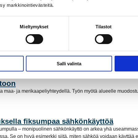
ksy markkinointievästeitä.
Mieltymykset
Tilastot
ähköntuotannossa
a Suomessa ja Pohjoismaissa, kun Kokemäen Sähkö Oy myi säh
stötöntä sähköntuotantoa. Mutta mitä tämä tarkoittaa käytännö
Salli valinta
stoon
a maa- ja merikaapeliyhteydellä. Työn myötä alueelle muodost
ksella fiksumpaa sähkönkäyttöä
pumpulla – monipuolinen sähkönkäyttö on arkea yhä useammassa
a. Se on hyvä esimerkki siitä, miten sähköä voidaan käyttää enti