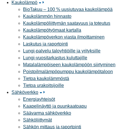
Kaukolämpö
BioTakuu – 100 % uusiutuvaa kaukolämpöä
Kaukolämmön hinnasto
Kaukolämpöliittymän saatavuus ja toteutus
Kaukolämpötyömaat kartalla
Kaukolämpöverkon viasta ilmoittaminen
Laskutus ja raportointi
Lungi-palvelu taloyhtiöille ja yrityksille
Lungi-vuositarkastus kuluttajille
Matalalämpöiseen kaukolämpöön siirtyminen
Poistoilmalämpöpumppu kaukolämpötaloon
Tietoa kaukolämmöstä
Tietoa urakoitsijoille
Sähköverkko
Energiayhteisöt
Kaapelinäyttö ja puunkaatoapu
Säävarma sähköverkko
Sähköliittymät
Sähkön mittaus ja raportointi