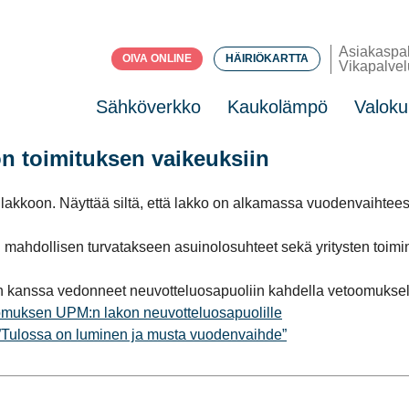
Asiakaspa
OIVA ONLINE
HÄIRIÖKARTTA
Vikapalvel
Sähköverkko
Kaukolämpö
Valoku
 toimituksen vaikeuksiin
kkoon. Näyttää siltä, että lakko on alkamassa vuodenvaihtee
ahdollisen turvatakseen asuinolosuhteet sekä yritysten toimin
kanssa vedonneet neuvotteluosapuoliin kahdella vetoomuksel
oomuksen UPM:n lakon neuvotteluosapuolille
”Tulossa on luminen ja musta vuodenvaihde”