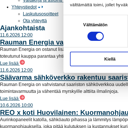
Valtakirja ja asiointi toisen puolesta
välttämättä toimi, jollet hyvä
Yhteystiedot
Laskutusosoitteet
S
Ota yhteyttä
Välttämätön
u
Ajankohtaista
o
11.6.2026 12:00
s
Rauman Energia vahvistaa rooliaan s
t
Rauman Energia on ostanut lisää osuuksia sähköntuotannost
u
toteutunut kauppa parantaa yhtiön omavaraisuutta ja lisää pää
Kiellä
m
Lue lisää
u
11.6.2026 12:00
k
Säävarma sähköverkko rakentuu saari
s
Rauman Energia on vahvistanut saariston sähköverkkoa uudell
e
toimintavarmuutta ja vähentää myrskyille alttiita ilmalinjoja.
n
Lue lisää
v
10.6.2026 10:00
a
REO x koti Huovilainen: Kuormanohjau
l
Aurinkopaneelit katolla, sähköauto pihassa ja lämmitys lämpö
i
kuormanohjauksella, joka pitää kulutuksen ja kustannukset kuriss
n