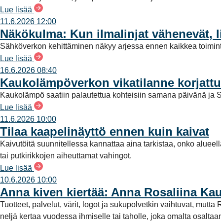
Lue lisää
t
11.6.2026 12:00
a
Näkökulma: Kun ilmalinjat vähenevät, l
Sähköverkon kehittäminen näkyy arjessa ennen kaikkea toimint
Lue lisää
16.6.2026 08:40
Kaukolämpöverkon vikatilanne korjattu
Kaukolämpö saatiin palautettua kohteisiin samana päivänä ja S
Lue lisää
11.6.2026 10:00
Tilaa kaapelinäyttö ennen kuin kaivat
Kaivutöitä suunnitellessa kannattaa aina tarkistaa, onko alueel
tai putkirikkojen aiheuttamat vahingot.
Lue lisää
10.6.2026 10:00
Anna kiven kiertää: Anna Rosaliina Ka
Tuotteet, palvelut, värit, logot ja sukupolvetkin vaihtuvat, mu
neljä kertaa vuodessa ihmiselle tai taholle, joka omalta osalt