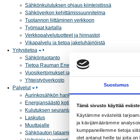
Sähkönkulutuksen ohjaus kiinteistössä
Sähköverkon kehittämissuunnitelma
Tuotannon liittäminen verkkoon
Työmaat kartalla
Verkkopalvelutuotteet ja hinnastot
Vikapalvelu ja tietoa jakeluhäiriöistä
Yritystietoa
Sähköntuotanto
Tietoa Rauman Energiasta
Vuosikertomukset ja asiakaslehti
Yhteistyöverkosto
Suostumus
Palvelut
Aurinkosähkön hankinta
Energiansäästö kotitaloudessa
Tämä sivusto käyttää eväste
Kulutuksen seuranta
Käytämme evästeitä tarjoama
Laskutus
ja kävijämäärämme analysoim
Muuttajalle
kumppaneillemme tietoja siitä
Sähköauton lataaminen
olet antanut heille tai joita 