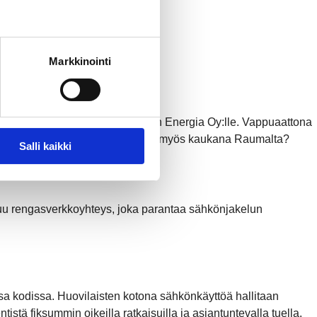
Markkinointi
köntuotanto-osuutensa Rauman Energia Oy:lle. Vappuaattona
ssä – ja miksi sähköntuotantoa on myös kaukana Raumalta?
Salli kaikki
uu rengasverkkoyhteys, joka parantaa sähkönjakelun
 kodissa. Huovilaisten kotona sähkönkäyttöä hallitaan
stä fiksummin oikeilla ratkaisuilla ja asiantuntevalla tuella.