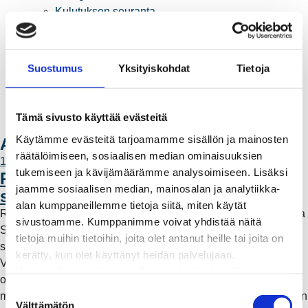
Kulutuksen seuranta
Laskutus
Muuttajalle
Sähköauton lataaminen
Suostumus
Yksityiskohdat
Tietoja
Valtakirja ja asiointi toisen puolesta
Yhteystiedot
Laskutusosoitteet
Tämä sivusto käyttää evästeitä
Ota yhteyttä
Käytämme evästeitä tarjoamamme sisällön ja mainosten
Ajankohtaista
räätälöimiseen, sosiaalisen median ominaisuuksien
11.6.2026 12:00
tukemiseen ja kävijämäärämme analysoimiseen. Lisäksi
Rauman Energia vahvistaa rooliaan
jaamme sosiaalisen median, mainosalan ja analytiikka-
sähköntuotannossa
alan kumppaneillemme tietoja siitä, miten käytät
Rauman Energia on ostanut lisää osuuksia sähköntuotannosta
sivustoamme. Kumppanimme voivat yhdistää näitä
Suomessa ja Pohjoismaissa, kun Kokemäen Sähkö Oy myi
tietoja muihin tietoihin, joita olet antanut heille tai joita on
sähköntuotanto-osuutensa Rauman Energia Oy:lle.
kerätty, kun olet käyttänyt heidän palvelujaan.
Vappuaattona toteutunut kauppa parantaa yhtiön
Huomaathan, että sivustolla olevat videot eivät
omavaraisuutta ja lisää päästötöntä sähköntuotantoa. Mutta
välttämättä toimi, jollet hyväksy markkinointievästeitä.
S
mitä tämä tarkoittaa käytännössä – ja miksi sähköntuotantoa on
Välttämätön