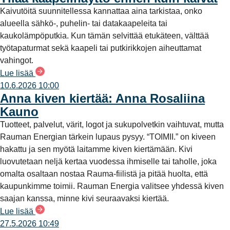
Kaivutöitä suunnitellessa kannattaa aina tarkistaa, onko
alueella sähkö-, puhelin- tai datakaapeleita tai
kaukolämpöputkia. Kun tämän selvittää etukäteen, välttää
työtapaturmat sekä kaapeli tai putkirikkojen aiheuttamat
vahingot.
Lue lisää
10.6.2026 10:00
Anna kiven kiertää: Anna Rosaliina
Kauno
Tuotteet, palvelut, värit, logot ja sukupolvetkin vaihtuvat, mutta
Rauman Energian tärkein lupaus pysyy. “TOIMII.” on kiveen
hakattu ja sen myötä laitamme kiven kiertämään. Kivi
luovutetaan neljä kertaa vuodessa ihmiselle tai taholle, joka
omalta osaltaan nostaa Rauma-fiilistä ja pitää huolta, että
kaupunkimme toimii. Rauman Energia valitsee yhdessä kiven
saajan kanssa, minne kivi seuraavaksi kiertää.
Lue lisää
27.5.2026 10:49