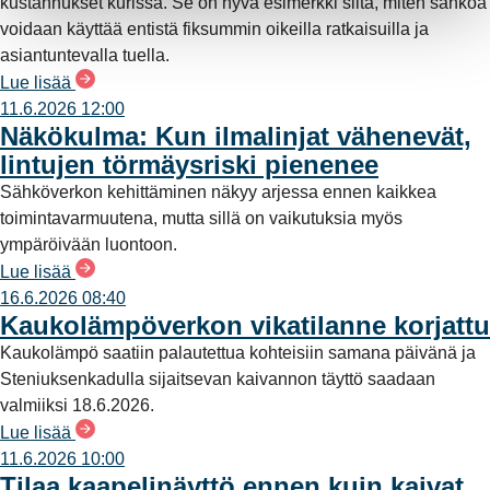
kustannukset kurissa. Se on hyvä esimerkki siitä, miten sähköä
voidaan käyttää entistä fiksummin oikeilla ratkaisuilla ja
asiantuntevalla tuella.
Lue lisää
11.6.2026 12:00
Näkökulma: Kun ilmalinjat vähenevät,
lintujen törmäysriski pienenee
Sähköverkon kehittäminen näkyy arjessa ennen kaikkea
toimintavarmuutena, mutta sillä on vaikutuksia myös
ympäröivään luontoon.
Lue lisää
16.6.2026 08:40
Kaukolämpöverkon vikatilanne korjattu
Kaukolämpö saatiin palautettua kohteisiin samana päivänä ja
Steniuksenkadulla sijaitsevan kaivannon täyttö saadaan
valmiiksi 18.6.2026.
Lue lisää
11.6.2026 10:00
Tilaa kaapelinäyttö ennen kuin kaivat