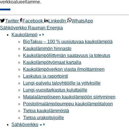
verkkoalueellamme.
Twitter
Facebook
LinkedIn
WhatsApp
Sähköverkko
Rauman Energia
Kaukolämpö
BioTakuu – 100 % uusiutuvaa kaukolämpöä
Kaukolämmön hinnasto
Kaukolämpöliittymän saatavuus ja toteutus
Kaukolämpötyömaat kartalla
Kaukolämpöverkon viasta ilmoittaminen
Laskutus ja raportointi
Lungi-palvelu taloyhtiöille ja yrityksille
Lungi-vuositarkastus kuluttajille
Matalalämpöiseen kaukolämpöön siirtyminen
Poistoilmalämpöpumppu kaukolämpötaloon
Tietoa kaukolämmöstä
Tietoa urakoitsijoille
Sähköverkko