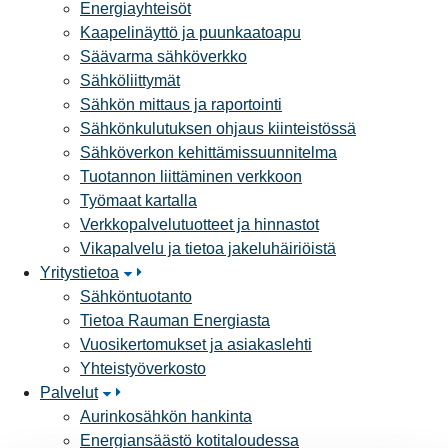
Energiayhteisöt
Kaapelinäyttö ja puunkaatoapu
Säävarma sähköverkko
Sähköliittymät
Sähkön mittaus ja raportointi
Sähkönkulutuksen ohjaus kiinteistössä
Sähköverkon kehittämissuunnitelma
Tuotannon liittäminen verkkoon
Työmaat kartalla
Verkkopalvelutuotteet ja hinnastot
Vikapalvelu ja tietoa jakeluhäiriöistä
Yritystietoa
Sähköntuotanto
Tietoa Rauman Energiasta
Vuosikertomukset ja asiakaslehti
Yhteistyöverkosto
Palvelut
Aurinkosähkön hankinta
Energiansäästö kotitaloudessa