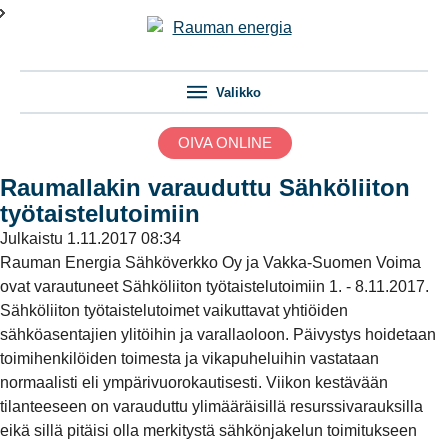
Valikko
OIVA ONLINE
Raumallakin varauduttu Sähköliiton
työtaistelutoimiin
Julkaistu
1.11.2017 08:34
Rauman Energia Sähköverkko Oy ja Vakka-Suomen Voima
ovat varautuneet Sähköliiton työtaistelutoimiin 1. - 8.11.2017.
Sähköliiton työtaistelutoimet vaikuttavat yhtiöiden
sähköasentajien ylitöihin ja varallaoloon. Päivystys hoidetaan
toimihenkilöiden toimesta ja vikapuheluihin vastataan
normaalisti eli ympärivuorokautisesti. Viikon kestävään
tilanteeseen on varauduttu ylimääräisillä resurssivarauksilla
eikä sillä pitäisi olla merkitystä sähkönjakelun toimitukseen