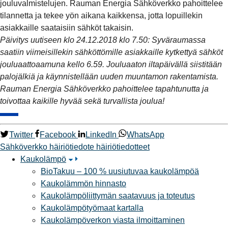
jouluvalmistelujen. Rauman Energia Sähköverkko pahoittelee
tilannetta ja tekee yön aikana kaikkensa, jotta lopuillekin
asiakkaille saataisiin sähköt takaisin.
Päivitys uutiseen klo 24.12.2018 klo 7.50: Syväraumassa
saatiin viimeisillekin sähköttömille asiakkaille kytkettyä sähköt
jouluaattoaamuna kello 6.59. Jouluaaton iltapäivällä siistitään
palojälkiä ja käynnistellään uuden muuntamon rakentamista.
Rauman Energia Sähköverkko pahoittelee tapahtunutta ja
toivottaa kaikille hyvää sekä turvallista joulua!
Twitter
Facebook
LinkedIn
WhatsApp
Sähköverkko
häiriötiedote
häiriötiedotteet
Kaukolämpö
BioTakuu – 100 % uusiutuvaa kaukolämpöä
Kaukolämmön hinnasto
Kaukolämpöliittymän saatavuus ja toteutus
Kaukolämpötyömaat kartalla
Kaukolämpöverkon viasta ilmoittaminen