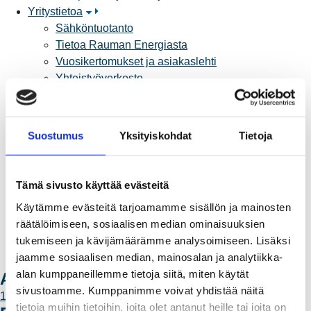
Yritystietoa
Sähköntuotanto
Tietoa Rauman Energiasta
Vuosikertomukset ja asiakaslehti
Yhteistyöverkosto
Palvelut
Aurinkosähkön hankinta
Energiansäästö kotitaloudessa
Suostumus
Yksityiskohdat
Tietoja
Kulutuksen seuranta
Laskutus
Muuttajalle
Tämä sivusto käyttää evästeitä
Sähköauton lataaminen
Käytämme evästeitä tarjoamamme sisällön ja mainosten
Valtakirja ja asiointi toisen puolesta
räätälöimiseen, sosiaalisen median ominaisuuksien
Yhteystiedot
tukemiseen ja kävijämäärämme analysoimiseen. Lisäksi
Laskutusosoitteet
jaamme sosiaalisen median, mainosalan ja analytiikka-
Ota yhteyttä
alan kumppaneillemme tietoja siitä, miten käytät
Ajankohtaista
sivustoamme. Kumppanimme voivat yhdistää näitä
11.6.2026 12:00
tietoja muihin tietoihin, joita olet antanut heille tai joita on