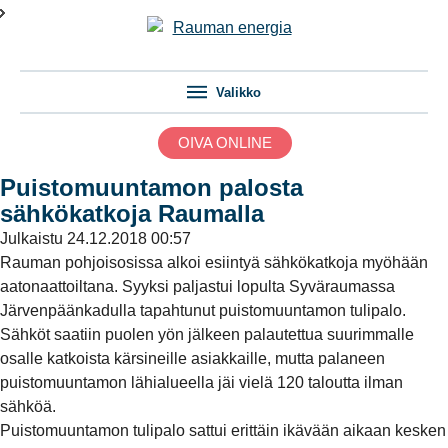
Valikko
OIVA ONLINE
Puistomuuntamon palosta
sähkökatkoja Raumalla
Julkaistu
24.12.2018 00:57
Rauman pohjoisosissa alkoi esiintyä sähkökatkoja myöhään
aatonaattoiltana. Syyksi paljastui lopulta Syväraumassa
Järvenpäänkadulla tapahtunut puistomuuntamon tulipalo.
Sähköt saatiin puolen yön jälkeen palautettua suurimmalle
osalle katkoista kärsineille asiakkaille, mutta palaneen
puistomuuntamon lähialueella jäi vielä 120 taloutta ilman
sähköä.
Puistomuuntamon tulipalo sattui erittäin ikävään aikaan kesken