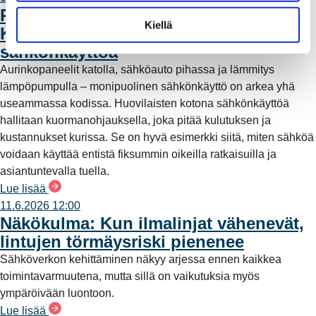
n
REO x koti Huovilainen:
t
Kiellä
Kuormanohjauksella fiksumpaa
a
sähkönkäyttöä
Aurinkopaneelit katolla, sähköauto pihassa ja lämmitys
lämpöpumpulla – monipuolinen sähkönkäyttö on arkea yhä
useammassa kodissa. Huovilaisten kotona sähkönkäyttöä
hallitaan kuormanohjauksella, joka pitää kulutuksen ja
kustannukset kurissa. Se on hyvä esimerkki siitä, miten sähköä
voidaan käyttää entistä fiksummin oikeilla ratkaisuilla ja
asiantuntevalla tuella.
Lue lisää
11.6.2026 12:00
Näkökulma: Kun ilmalinjat vähenevät,
lintujen törmäysriski pienenee
Sähköverkon kehittäminen näkyy arjessa ennen kaikkea
toimintavarmuutena, mutta sillä on vaikutuksia myös
ympäröivään luontoon.
Lue lisää