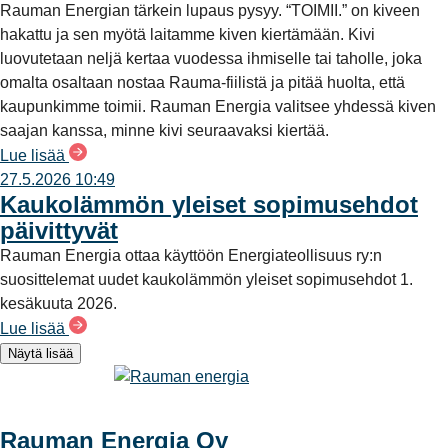
Rauman Energian tärkein lupaus pysyy. “TOIMII.” on kiveen
hakattu ja sen myötä laitamme kiven kiertämään. Kivi
luovutetaan neljä kertaa vuodessa ihmiselle tai taholle, joka
omalta osaltaan nostaa Rauma-fiilistä ja pitää huolta, että
kaupunkimme toimii. Rauman Energia valitsee yhdessä kiven
saajan kanssa, minne kivi seuraavaksi kiertää.
Lue lisää
27.5.2026 10:49
Kaukolämmön yleiset sopimusehdot
päivittyvät
Rauman Energia ottaa käyttöön Energiateollisuus ry:n
suosittelemat uudet kaukolämmön yleiset sopimusehdot 1.
kesäkuuta 2026.
Lue lisää
Näytä lisää
Rauman Energia Oy