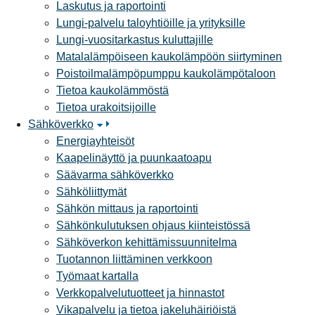
Laskutus ja raportointi
Lungi-palvelu taloyhtiöille ja yrityksille
Lungi-vuositarkastus kuluttajille
Matalalämpöiseen kaukolämpöön siirtyminen
Poistoilmalämpöpumppu kaukolämpötaloon
Tietoa kaukolämmöstä
Tietoa urakoitsijoille
Sähköverkko
Energiayhteisöt
Kaapelinäyttö ja puunkaatoapu
Säävarma sähköverkko
Sähköliittymät
Sähkön mittaus ja raportointi
Sähkönkulutuksen ohjaus kiinteistössä
Sähköverkon kehittämissuunnitelma
Tuotannon liittäminen verkkoon
Työmaat kartalla
Verkkopalvelutuotteet ja hinnastot
Vikapalvelu ja tietoa jakeluhäiriöistä