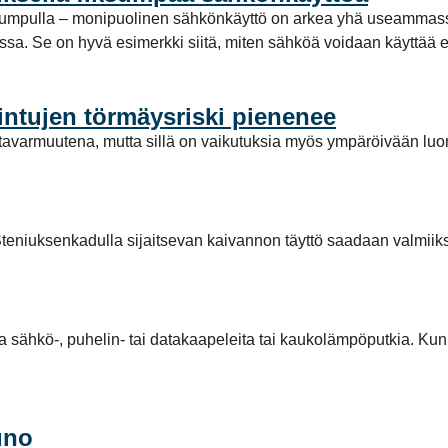
pumpulla – monipuolinen sähkönkäyttö on arkea yhä useammassa
a. Se on hyvä esimerkki siitä, miten sähköä voidaan käyttää enti
intujen törmäysriski pienenee
avarmuutena, mutta sillä on vaikutuksia myös ympäröivään luo
teniuksenkadulla sijaitsevan kaivannon täyttö saadaan valmiiks
la sähkö-, puhelin- tai datakaapeleita tai kaukolämpöputkia. Kun
uno