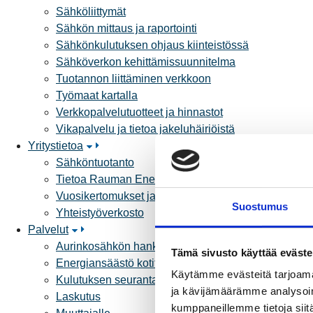
Sähköliittymät
Sähkön mittaus ja raportointi
Sähkönkulutuksen ohjaus kiinteistössä
Sähköverkon kehittämissuunnitelma
Tuotannon liittäminen verkkoon
Työmaat kartalla
Verkkopalvelutuotteet ja hinnastot
Vikapalvelu ja tietoa jakeluhäiriöistä
Yritystietoa
Sähköntuotanto
Tietoa Rauman Energiasta
Vuosikertomukset ja asiakaslehti
Suostumus
Yhteistyöverkosto
Palvelut
Aurinkosähkön hankinta
Tämä sivusto käyttää eväste
Energiansäästö kotitaloudessa
Käytämme evästeitä tarjoama
Kulutuksen seuranta
ja kävijämäärämme analysoim
Laskutus
kumppaneillemme tietoja siitä