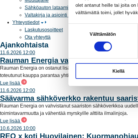
Muuttajalle
olet antanut heille tai joita 
Sähköauton lataaminen
välttämättä toimi, jollet hyvä
Valtakirja ja asiointi toisen puolesta
Yhteystiedot
S
Laskutusosoitteet
Välttämätön
u
Ota yhteyttä
o
Ajankohtaista
s
11.6.2026 12:00
t
Rauman Energia vahvistaa rooliaan s
u
Rauman Energia on ostanut lisää osuuksia sähköntuotannost
Kiellä
m
toteutunut kauppa parantaa yhtiön omavaraisuutta ja lisää pää
u
Lue lisää
k
11.6.2026 12:00
s
Säävarma sähköverkko rakentuu saari
e
Rauman Energia on vahvistanut saariston sähköverkkoa uudell
n
toimintavarmuutta ja vähentää myrskyille alttiita ilmalinjoja.
v
Lue lisää
a
10.6.2026 10:00
l
REO x koti Huovilainen: Kuormanohjau
i