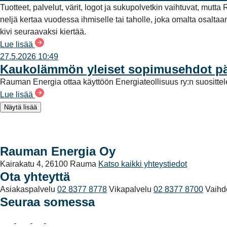
Tuotteet, palvelut, värit, logot ja sukupolvetkin vaihtuvat, mu
neljä kertaa vuodessa ihmiselle tai taholle, joka omalta osalt
kivi seuraavaksi kiertää.
Lue lisää
27.5.2026 10:49
Kaukolämmön yleiset sopimusehdot päi
Rauman Energia ottaa käyttöön Energiateollisuus ry:n suositt
Lue lisää
Näytä lisää
Rauman Energia Oy
Kairakatu 4, 26100 Rauma
Katso kaikki yhteystiedot
Ota yhteyttä
Asiakaspalvelu
02 8377 8778
Vikapalvelu
02 8377 8700
Vaihd
Seuraa somessa