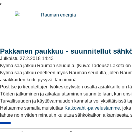
Pakkanen paukkuu - suunnitellut sähkö
Julkaistu
27.2.2018 14:43
Kylmä sää jatkuu Rauman seudulla. (Kuva: Tadeusz Lakota on
Kylmä sää jatkuu edelleen myös Rauman seudulla, joten Rauman
asiakkaiden kodit pysyvät lämpiminä.
Postitse jo tiedotettujen työkeskeytysten osalta asiakkaille on lä
Töiden jatkuminen ja aikatauluttaminen suunnitellaan, kun ensi vi
Turvallisuuden ja käyttövarmuuden kannalta voi yksittäisissä t
Haluamme samalla muistuttaa
Katkovahti-palvelustamme
, jok
lähtee noin viiden minuutin kuluttua sähkökatkon alkamisesta, si