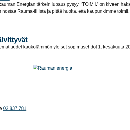
tta Rauman Energian tärkein lupaus pysyy. “TOIMII.” on kiveen ha
aan nostaa Rauma-fiilistä ja pitää huolta, että kaupunkimme toi
vittyvät
elemat uudet kaukolämmön yleiset sopimusehdot 1. kesäkuuta 2
e
02 837 781