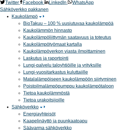
Twitter
Facebook
LinkedIn
WhatsApp
Sähköverkko
pakkanen
Kaukolämpö
BioTakuu – 100 % uusiutuvaa kaukolämpöä
Kaukolämmön hinnasto
Kaukolämpöliittymän saatavuus ja toteutus
Kaukolämpötyömaat kartalla
Kaukolämpöverkon viasta ilmoittaminen
Laskutus ja raportointi
Lungi-palvelu taloyhtiöille ja yrityksille
Lungi-vuositarkastus kuluttajille
Matalalämpöiseen kaukolämpöön siirtyminen
Poistoilmalämpöpumppu kaukolämpötaloon
Tietoa kaukolämmöstä
Tietoa urakoitsijoille
Sähköverkko
Energiayhteisöt
Kaapelinäyttö ja puunkaatoapu
Säävarma sähköverkko