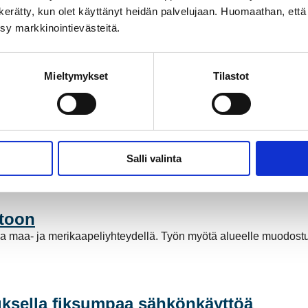
on kerätty, kun olet käyttänyt heidän palvelujaan. Huomaathan, että 
ksy markkinointievästeitä.
Mieltymykset
Tilastot
ähköntuotannossa
a Suomessa ja Pohjoismaissa, kun Kokemäen Sähkö Oy myi säh
Salli valinta
stötöntä sähköntuotantoa. Mutta mitä tämä tarkoittaa käytännö
stoon
a maa- ja merikaapeliyhteydellä. Työn myötä alueelle muodost
ksella fiksumpaa sähkönkäyttöä