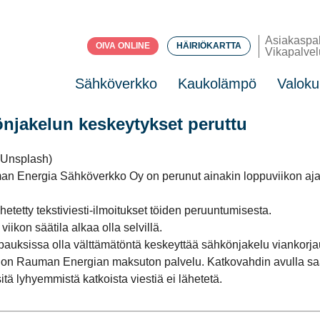
Asiakaspa
OIVA ONLINE
HÄIRIÖKARTTA
Vikapalvel
Sähköverkko
Kaukolämpö
Valoku
njakelun keskeytykset peruttu
 Unsplash)
 Energia Sähköverkko Oy on perunut ainakin loppuviikon ajalta
hetetty tekstiviesti-ilmoitukset töiden peruuntumisesta.
ikon säätila alkaa olla selvillä.
apauksissa olla välttämätöntä keskeyttää sähkönjakelu viankorja
a on Rauman Energian maksuton palvelu. Katkovahdin avulla saa
tä lyhyemmistä katkoista viestiä ei lähetetä.