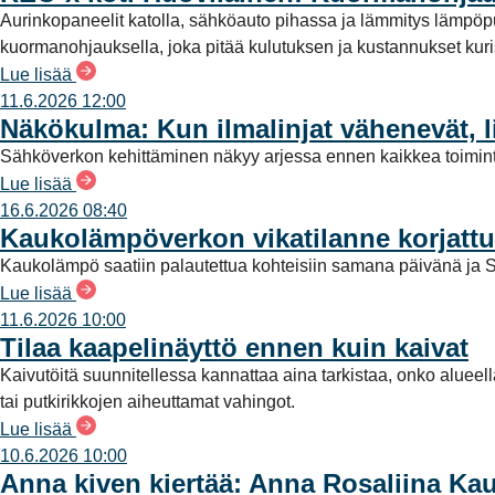
Aurinkopaneelit katolla, sähköauto pihassa ja lämmitys lämpö
n
kuormanohjauksella, joka pitää kulutuksen ja kustannukset kuriss
t
Lue lisää
a
11.6.2026 12:00
Näkökulma: Kun ilmalinjat vähenevät, l
Sähköverkon kehittäminen näkyy arjessa ennen kaikkea toimint
Lue lisää
16.6.2026 08:40
Kaukolämpöverkon vikatilanne korjattu
Kaukolämpö saatiin palautettua kohteisiin samana päivänä ja S
Lue lisää
11.6.2026 10:00
Tilaa kaapelinäyttö ennen kuin kaivat
Kaivutöitä suunnitellessa kannattaa aina tarkistaa, onko alueel
tai putkirikkojen aiheuttamat vahingot.
Lue lisää
10.6.2026 10:00
Anna kiven kiertää: Anna Rosaliina Ka