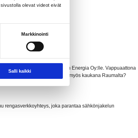
sivustolla olevat videot eivät
Markkinointi
köntuotanto-osuutensa Rauman Energia Oy:lle. Vappuaattona
Salli kaikki
ssä – ja miksi sähköntuotantoa on myös kaukana Raumalta?
uu rengasverkkoyhteys, joka parantaa sähkönjakelun