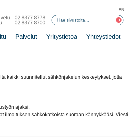
EN
lvelu
02 8377 8778
u
02 8377 8700
itu
Palvelut
Yritystietoa
Yhteystiedot
 kaikki suunnitellut sähkönjakelun keskeytykset, jotta
ustyön ajaksi.
t ilmoituksen sähkökatkoista suoraan kännykkääsi. Viesti