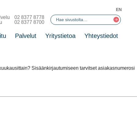
EN
lvelu
02 8377 8778
u
02 8377 8700
itu
Palvelut
Yritystietoa
Yhteystiedot
a kuukausittain? Sisäänkirjautumiseen tarvitset asiakasnumerosi