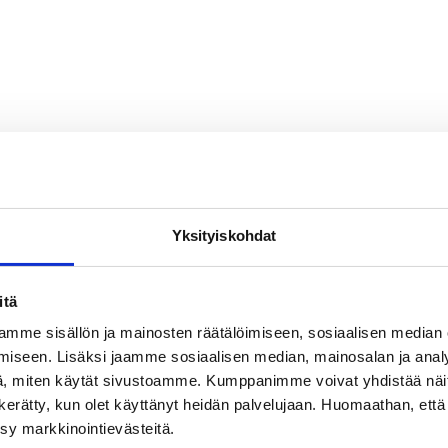
Yksityiskohdat
itä
mme sisällön ja mainosten räätälöimiseen, sosiaalisen median
iseen. Lisäksi jaamme sosiaalisen median, mainosalan ja analy
, miten käytät sivustoamme. Kumppanimme voivat yhdistää näitä t
on kerätty, kun olet käyttänyt heidän palvelujaan. Huomaathan, että 
ksy markkinointievästeitä.