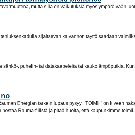
avarmuutena, mutta sillä on vaikutuksia myös ympäröivään luo
teniuksenkadulla sijaitsevan kaivannon täyttö saadaan valmiiks
la sähkö-, puhelin- tai datakaapeleita tai kaukolämpöputkia. Kun
uno
tta Rauman Energian tärkein lupaus pysyy. “TOIMII.” on kiveen ha
aan nostaa Rauma-fiilistä ja pitää huolta, että kaupunkimme toi