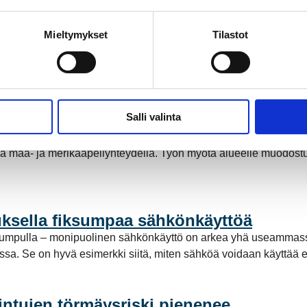
Mieltymykset
Tilastot
ähköntuotannossa
a Suomessa ja Pohjoismaissa, kun Kokemäen Sähkö Oy myi säh
stötöntä sähköntuotantoa. Mutta mitä tämä tarkoittaa käytännö
Salli valinta
stoon
a maa- ja merikaapeliyhteydellä. Työn myötä alueelle muodost
ksella fiksumpaa sähkönkäyttöä
pumpulla – monipuolinen sähkönkäyttö on arkea yhä useammassa
a. Se on hyvä esimerkki siitä, miten sähköä voidaan käyttää enti
intujen törmäysriski pienenee