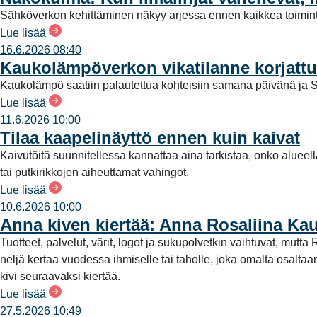
a
Sähköverkon kehittäminen näkyy arjessa ennen kaikkea toimint
Lue lisää
16.6.2026 08:40
Kaukolämpöverkon vikatilanne korjattu
Kaukolämpö saatiin palautettua kohteisiin samana päivänä ja S
Lue lisää
11.6.2026 10:00
Tilaa kaapelinäyttö ennen kuin kaivat
Kaivutöitä suunnitellessa kannattaa aina tarkistaa, onko alueel
tai putkirikkojen aiheuttamat vahingot.
Lue lisää
10.6.2026 10:00
Anna kiven kiertää: Anna Rosaliina Ka
Tuotteet, palvelut, värit, logot ja sukupolvetkin vaihtuvat, mu
neljä kertaa vuodessa ihmiselle tai taholle, joka omalta osalt
kivi seuraavaksi kiertää.
Lue lisää
27.5.2026 10:49