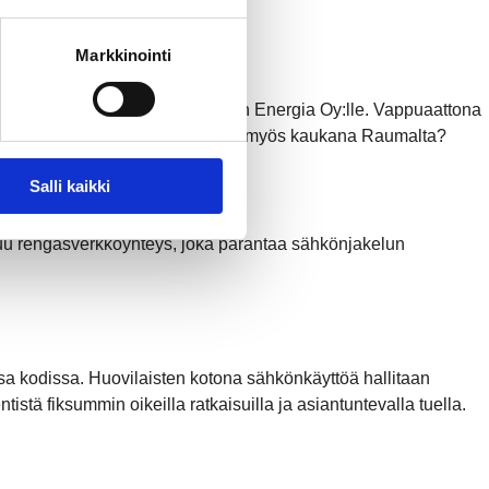
Markkinointi
köntuotanto-osuutensa Rauman Energia Oy:lle. Vappuaattona
ssä – ja miksi sähköntuotantoa on myös kaukana Raumalta?
Salli kaikki
uu rengasverkkoyhteys, joka parantaa sähkönjakelun
 kodissa. Huovilaisten kotona sähkönkäyttöä hallitaan
stä fiksummin oikeilla ratkaisuilla ja asiantuntevalla tuella.