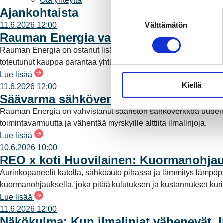
Ota yhteyttä
Ajankohtaista
S
Välttämätön
11.6.2026 12:00
u
Rauman Energia vahvistaa rooliaan s
o
s
Rauman Energia on ostanut lisää osuuksia sähköntuotannost
t
toteutunut kauppa parantaa yhtiön omavaraisuutta ja lisää pää
u
Lue lisää
Kiellä
m
11.6.2026 12:00
Säävarma sähköverkko rakentuu saari
u
k
Rauman Energia on vahvistanut saariston sähköverkkoa uudell
s
toimintavarmuutta ja vähentää myrskyille alttiita ilmalinjoja.
e
Lue lisää
n
10.6.2026 10:00
v
REO x koti Huovilainen: Kuormanohjau
a
Aurinkopaneelit katolla, sähköauto pihassa ja lämmitys lämpö
l
kuormanohjauksella, joka pitää kulutuksen ja kustannukset kuriss
i
Lue lisää
n
11.6.2026 12:00
t
Näkökulma: Kun ilmalinjat vähenevät, l