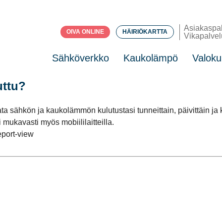
Asiakaspa
OIVA ONLINE
HÄIRIÖKARTTA
Vikapalvel
Sähköverkko
Kaukolämpö
Valoku
uttu?
ata sähkön ja kaukolämmön kulutustasi tunneittain, päivittäin j
 mukavasti myös mobiililaitteilla.
eport-view