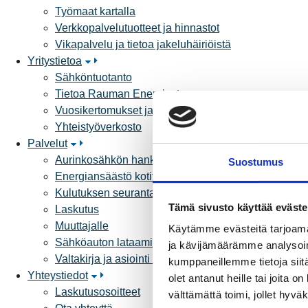
Työmaat kartalla
Verkkopalvelutuotteet ja hinnastot
Vikapalvelu ja tietoa jakeluhäiriöistä
Yritystietoa
Sähköntuotanto
Tietoa Rauman Energiasta
Vuosikertomukset ja asiakaslehti
Yhteistyöverkosto
Palvelut
Aurinkosähkön hankinta
Suostumus
Energiansäästö kotitaloudessa
Kulutuksen seuranta
Tämä sivusto käyttää eväste
Laskutus
Muuttajalle
Käytämme evästeitä tarjoama
Sähköauton lataaminen
ja kävijämäärämme analysoim
Valtakirja ja asiointi toisen puolesta
kumppaneillemme tietoja siitä
Yhteystiedot
olet antanut heille tai joita 
Laskutusosoitteet
välttämättä toimi, jollet hyvä