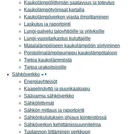
Kaukolämpöliittymän saatavuus ja toteutus
Kaukolämpötyömaat kartalla
Kaukolämpöverkon viasta ilmoittaminen
Laskutus ja raportointi
Lungi-palvelu taloyhtiöille ja yrityksille
Lungi-vuositarkastus kuluttajille
Matalalämpöiseen kaukolämpöön siirtyminen
Poistoilmalämpöpumppu kaukolämpötaloon
Tietoa kaukolämmöstä
Tietoa urakoitsijoille
Sähköverkko
Energiayhteisöt
Kaapelinäyttö ja puunkaatoapu
Säävarma sähköverkko
Sähköliittymät
Sähkön mittaus ja raportointi
Sähkönkulutuksen ohjaus kiinteistössä
Sähköverkon kehittämissuunnitelma
Tuotannon liittäminen verkkoon