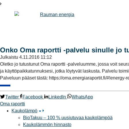
Onko Oma raportti -palvelu sinulle jo t
Julkaistu
4.11.2016 11:12
Oletko jo tutustunut Oma raportti -palveluumme, jossa voit seur
ja käyttöpaikkatunnuksesi, jotka löytyvät laskusta. Palvelu toimii
Palveluun pääset tästä: https://oma.energiaraportit.fi/#!energy-r
Twitter
Facebook
LinkedIn
WhatsApp
Oma raportti
Kaukolämpö
BioTakuu – 100 % uusiutuvaa kaukolämpöä
Kaukolämmön hinnasto