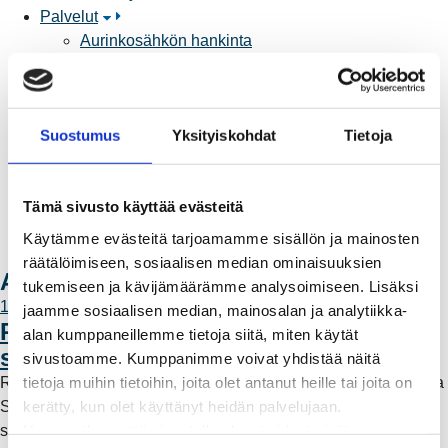
Palvelut
Aurinkosähkön hankinta
Energiansäästö kotitaloudessa
Kulutuksen seuranta
Laskutus
Suostumus
Yksityiskohdat
Tietoja
Muuttajalle
Sähköauton lataaminen
Valtakirja ja asiointi toisen puolesta
Tämä sivusto käyttää evästeitä
Yhteystiedot
Laskutusosoitteet
Käytämme evästeitä tarjoamamme sisällön ja mainosten
Ota yhteyttä
räätälöimiseen, sosiaalisen median ominaisuuksien
Ajankohtaista
tukemiseen ja kävijämäärämme analysoimiseen. Lisäksi
11.6.2026 12:00
jaamme sosiaalisen median, mainosalan ja analytiikka-
Rauman Energia vahvistaa rooliaan
alan kumppaneillemme tietoja siitä, miten käytät
sähköntuotannossa
sivustoamme. Kumppanimme voivat yhdistää näitä
tietoja muihin tietoihin, joita olet antanut heille tai joita on
Rauman Energia on ostanut lisää osuuksia sähköntuotannosta
kerätty, kun olet käyttänyt heidän palvelujaan.
Suomessa ja Pohjoismaissa, kun Kokemäen Sähkö Oy myi
Huomaathan, että sivustolla olevat videot eivät
sähköntuotanto-osuutensa Rauman Energia Oy:lle.