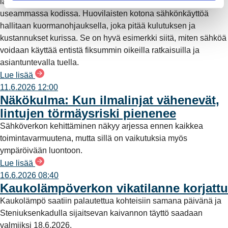
lämpöpumpulla – monipuolinen sähkönkäyttö on arkea yhä
useammassa kodissa. Huovilaisten kotona sähkönkäyttöä
hallitaan kuormanohjauksella, joka pitää kulutuksen ja
kustannukset kurissa. Se on hyvä esimerkki siitä, miten sähköä
voidaan käyttää entistä fiksummin oikeilla ratkaisuilla ja
asiantuntevalla tuella.
Lue lisää
11.6.2026 12:00
Näkökulma: Kun ilmalinjat vähenevät,
lintujen törmäysriski pienenee
Sähköverkon kehittäminen näkyy arjessa ennen kaikkea
toimintavarmuutena, mutta sillä on vaikutuksia myös
ympäröivään luontoon.
Lue lisää
16.6.2026 08:40
Kaukolämpöverkon vikatilanne korjattu
Kaukolämpö saatiin palautettua kohteisiin samana päivänä ja
Steniuksenkadulla sijaitsevan kaivannon täyttö saadaan
valmiiksi 18.6.2026.