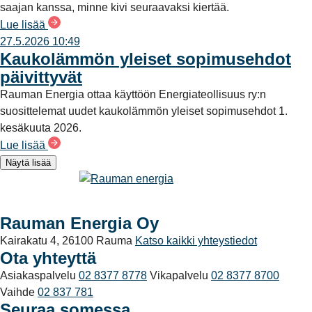
saajan kanssa, minne kivi seuraavaksi kiertää.
Lue lisää
27.5.2026 10:49
Kaukolämmön yleiset sopimusehdot
päivittyvät
Rauman Energia ottaa käyttöön Energiateollisuus ry:n
suosittelemat uudet kaukolämmön yleiset sopimusehdot 1.
kesäkuuta 2026.
Lue lisää
Näytä lisää
Rauman Energia Oy
Kairakatu 4, 26100 Rauma
Katso kaikki yhteystiedot
Ota yhteyttä
Asiakaspalvelu
02 8377 8778
Vikapalvelu
02 8377 8700
Vaihde
02 837 781
Seuraa somessa