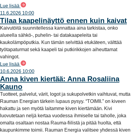
Lue lisää
11.6.2026 10:00
Tilaa kaapelinäyttö ennen kuin kaivat
Kaivutöitä suunnitellessa kannattaa aina tarkistaa, onko
alueella sähkö-, puhelin- tai datakaapeleita tai
kaukolämpöputkia. Kun tämän selvittää etukäteen, välttää
työtapaturmat sekä kaapeli tai putkirikkojen aiheuttamat
vahingot.
Lue lisää
10.6.2026 10:00
Anna kiven kiertää: Anna Rosaliina
Kauno
Tuotteet, palvelut, värit, logot ja sukupolvetkin vaihtuvat, mutta
Rauman Energian tärkein lupaus pysyy. “TOIMII.” on kiveen
hakattu ja sen myötä laitamme kiven kiertämään. Kivi
luovutetaan neljä kertaa vuodessa ihmiselle tai taholle, joka
omalta osaltaan nostaa Rauma-fiilistä ja pitää huolta, että
kaupunkimme toimii. Rauman Energia valitsee yhdessä kiven