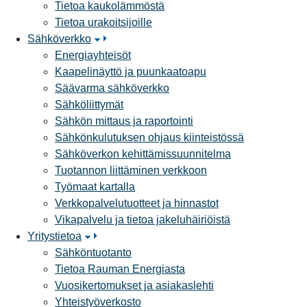
Tietoa kaukolämmöstä
Tietoa urakoitsijoille
Sähköverkko
Energiayhteisöt
Kaapelinäyttö ja puunkaatoapu
Säävarma sähköverkko
Sähköliittymät
Sähkön mittaus ja raportointi
Sähkönkulutuksen ohjaus kiinteistössä
Sähköverkon kehittämissuunnitelma
Tuotannon liittäminen verkkoon
Työmaat kartalla
Verkkopalvelutuotteet ja hinnastot
Vikapalvelu ja tietoa jakeluhäiriöistä
Yritystietoa
Sähköntuotanto
Tietoa Rauman Energiasta
Vuosikertomukset ja asiakaslehti
Yhteistyöverkosto