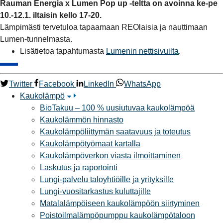
Rauman Energia x Lumen Pop up -teltta on avoinna ke-pe
10.-12.1. iltaisin kello 17-20.
Lämpimästi tervetuloa tapaamaan REOlaisia ja nauttimaan
Lumen-tunnelmasta.
Lisätietoa tapahtumasta
Lumenin nettisivuilta
.
Twitter
Facebook
LinkedIn
WhatsApp
Kaukolämpö
BioTakuu – 100 % uusiutuvaa kaukolämpöä
Kaukolämmön hinnasto
Kaukolämpöliittymän saatavuus ja toteutus
Kaukolämpötyömaat kartalla
Kaukolämpöverkon viasta ilmoittaminen
Laskutus ja raportointi
Lungi-palvelu taloyhtiöille ja yrityksille
Lungi-vuositarkastus kuluttajille
Matalalämpöiseen kaukolämpöön siirtyminen
Poistoilmalämpöpumppu kaukolämpötaloon