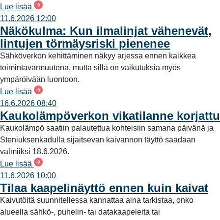
Lue lisää
11.6.2026 12:00
Näkökulma: Kun ilmalinjat vähenevät,
lintujen törmäysriski pienenee
Sähköverkon kehittäminen näkyy arjessa ennen kaikkea
toimintavarmuutena, mutta sillä on vaikutuksia myös
ympäröivään luontoon.
Lue lisää
16.6.2026 08:40
Kaukolämpöverkon vikatilanne korjattu
Kaukolämpö saatiin palautettua kohteisiin samana päivänä ja
Steniuksenkadulla sijaitsevan kaivannon täyttö saadaan
valmiiksi 18.6.2026.
Lue lisää
11.6.2026 10:00
Tilaa kaapelinäyttö ennen kuin kaivat
Kaivutöitä suunnitellessa kannattaa aina tarkistaa, onko
alueella sähkö-, puhelin- tai datakaapeleita tai