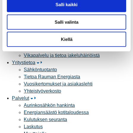
v
Salli kaikki
Sähköliittymät
a
Sähkön mittaus ja raportointi
l
Sähkönkulutuksen ohjaus kiinteistössä
Salli valinta
i
Sähköverkon kehittämissuunnitelma
n
Tuotannon liittäminen verkkoon
t
Kiellä
Työmaat kartalla
a
Verkkopalvelutuotteet ja hinnastot
Vikapalvelu ja tietoa jakeluhäiriöistä
Yritystietoa
Sähköntuotanto
Tietoa Rauman Energiasta
Vuosikertomukset ja asiakaslehti
Yhteistyöverkosto
Palvelut
Aurinkosähkön hankinta
Energiansäästö kotitaloudessa
Kulutuksen seuranta
Laskutus