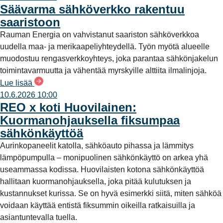
Säävarma sähköverkko rakentuu
saaristoon
Rauman Energia on vahvistanut saariston sähköverkkoa
uudella maa- ja merikaapeliyhteydellä. Työn myötä alueelle
muodostuu rengasverkkoyhteys, joka parantaa sähkönjakelun
toimintavarmuutta ja vähentää myrskyille alttiita ilmalinjoja.
Lue lisää
10.6.2026 10:00
REO x koti Huovilainen:
Kuormanohjauksella fiksumpaa
sähkönkäyttöä
Aurinkopaneelit katolla, sähköauto pihassa ja lämmitys
lämpöpumpulla – monipuolinen sähkönkäyttö on arkea yhä
useammassa kodissa. Huovilaisten kotona sähkönkäyttöä
hallitaan kuormanohjauksella, joka pitää kulutuksen ja
kustannukset kurissa. Se on hyvä esimerkki siitä, miten sähköä
voidaan käyttää entistä fiksummin oikeilla ratkaisuilla ja
asiantuntevalla tuella.