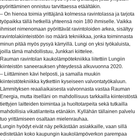
pyörittäminen onnistuu tarvittaessa etäältäkin.
– On hienoa toimia yrittäjänä kolmessa ravintolassa ja tarjota
työpaikka tällä hetkellä yhteensä noin 180 ihmiselle. Vaikka
ihmiset nimenomaan pyörittävät ravintoloiden arkea, sisältyy
ravintolakiinteistöön iso määrä tekniikkaa, jonka toiminnasta
minun pitää myös pysyä kärryillä. Lungi on yksi työkaluista,
joilla tämä mahdollistuu, Junkkari kiittelee.
Rauman ravintolan kaukolämpötekniikka liitettiin Lungiin
kiinteistön saneerauksen yhteydessä alkuvuonna 2020.
– Liittäminen kävi helposti, ja samalla muukin
kiinteistötekniikka kytkettiin kyseiseen valvontatyökaluun.
Lämmityksen reaaliaikaisesta valvonnasta vastaa Rauman
Energia, mutta itselläni on mahdollisuus tarkkailla kiinteistöstä
tiettyjen laitteiden toimintaa ja huoltotarpeita sekä tutkailla
mahdollisia vikatilanteita etänäkin. Kyllähän tällainen palvelu
tuo yrittämiseen osaltaan mielenrauhaa.
Lungin hyödyt eivät näy pelkästään asiakkaille, vaan sillä
edistetään koko kaupungin kaukolämpöverkon parempaa