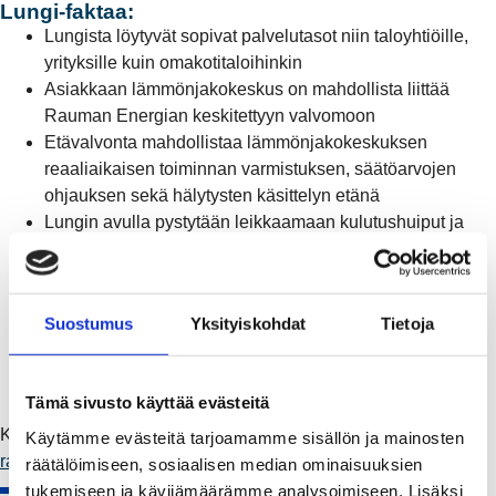
Lungi-faktaa:
Lungista löytyvät sopivat palvelutasot niin taloyhtiöille,
yrityksille kuin omakotitaloihinkin
Asiakkaan lämmönjakokeskus on mahdollista liittää
Rauman Energian keskitettyyn valvomoon
Etävalvonta mahdollistaa lämmönjakokeskuksen
reaaliaikaisen toiminnan varmistuksen, säätöarvojen
ohjauksen sekä hälytysten käsittelyn etänä
Lungin avulla pystytään leikkaamaan kulutushuiput ja
saavuttamaan säästöjä
Kattava raportointi antaa lisätietoa lämmityksen
toimivuudesta
Suostumus
Yksityiskohdat
Tietoja
Lungin avulla voidaan mitata ja optimoida
huoneistokohtaisia lämpötiloja
Asiakas saa halutessaan reaaliaikaisen näkymän
Tämä sivusto käyttää evästeitä
huoneistojen olosuhteista
Kuinka Lungisti sinä haluat ottaa? Lue lisää:
Käytämme evästeitä tarjoamamme sisällön ja mainosten
raumanenergia.fi/lungi
räätälöimiseen, sosiaalisen median ominaisuuksien
tukemiseen ja kävijämäärämme analysoimiseen. Lisäksi