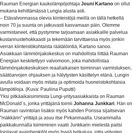
Rauman Energian kaukolämpöjohtaja
Jouni Kartano
on ollut
mukana kehittämässä Lungia alusta asti.
– Etävalvonnassa olevia kiinteistöjä meillä on tällä hetkellä
noin 70 ja suunta on jatkuvasti kasvamaan päin. Olemme
varmistaneet, että pystymme tarjoamaan asiakkaille palvelua
kustannustehokkaasti ja tekemään tarvittaessa myös jonkin
verran kiinteistökohtaista räätälöintiä, Kartano sanoo.
Asiakkaan lämmönjakokeskus on mahdollista liittää Rauman
Energian keskitettyyn valvomoon, joka mahdollistaa
lämmönjakokeskuksen reaaliaikaisen toiminnan varmistuksen,
säätöarvojen ohjauksen ja hälytysten käsittelyn etänä. Lungin
avulla voidaan myös mitata ja optimoida huoneistokohtaisia
lämpötiloja. (Kuva: Pauliina Puputti)
Yksi pitkäaikaisimmista Lungi-yritysasiakkaista on Rauman
McDonald´s, jonka yrittäjänä toimii
Johanna Junkkari
. Hän on
Rauman ravintolan lisäksi myös kahden Porissa sijaitsevan
”mäkkärin” yrittäjä ja asuu itse Pirkanmaalla. Useammalla
paikkakunnalla toimiminen vaatii Junkkarin mielestä paitsi
loistavat avainhenkilöt myös hyviä työkaluja, jotta yritysten