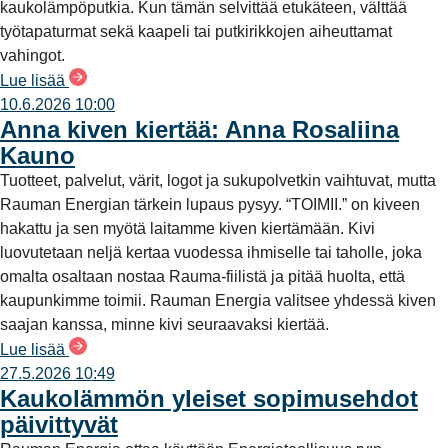
kaukolämpöputkia. Kun tämän selvittää etukäteen, välttää
työtapaturmat sekä kaapeli tai putkirikkojen aiheuttamat
vahingot.
Lue lisää
10.6.2026 10:00
Anna kiven kiertää: Anna Rosaliina
Kauno
Tuotteet, palvelut, värit, logot ja sukupolvetkin vaihtuvat, mutta
Rauman Energian tärkein lupaus pysyy. “TOIMII.” on kiveen
hakattu ja sen myötä laitamme kiven kiertämään. Kivi
luovutetaan neljä kertaa vuodessa ihmiselle tai taholle, joka
omalta osaltaan nostaa Rauma-fiilistä ja pitää huolta, että
kaupunkimme toimii. Rauman Energia valitsee yhdessä kiven
saajan kanssa, minne kivi seuraavaksi kiertää.
Lue lisää
27.5.2026 10:49
Kaukolämmön yleiset sopimusehdot
päivittyvät