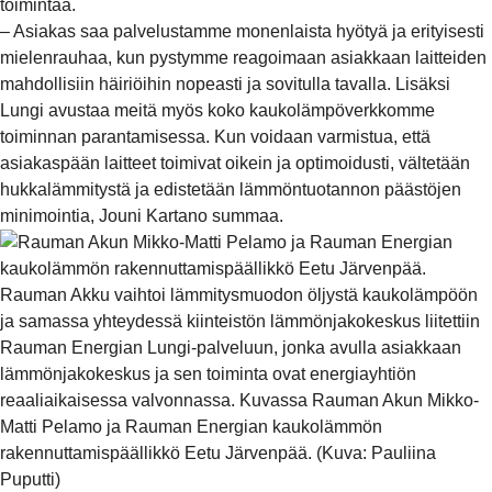
toimintaa.
– Asiakas saa palvelustamme monenlaista hyötyä ja erityisesti
mielenrauhaa, kun pystymme reagoimaan asiakkaan laitteiden
mahdollisiin häiriöihin nopeasti ja sovitulla tavalla. Lisäksi
Lungi avustaa meitä myös koko kaukolämpöverkkomme
toiminnan parantamisessa. Kun voidaan varmistua, että
asiakaspään laitteet toimivat oikein ja optimoidusti, vältetään
hukkalämmitystä ja edistetään lämmöntuotannon päästöjen
minimointia, Jouni Kartano summaa.
Rauman Akku vaihtoi lämmitysmuodon öljystä kaukolämpöön
ja samassa yhteydessä kiinteistön lämmönjakokeskus liitettiin
Rauman Energian Lungi-palveluun, jonka avulla asiakkaan
lämmönjakokeskus ja sen toiminta ovat energiayhtiön
reaaliaikaisessa valvonnassa. Kuvassa Rauman Akun Mikko-
Matti Pelamo ja Rauman Energian kaukolämmön
rakennuttamispäällikkö Eetu Järvenpää. (Kuva: Pauliina
Puputti)