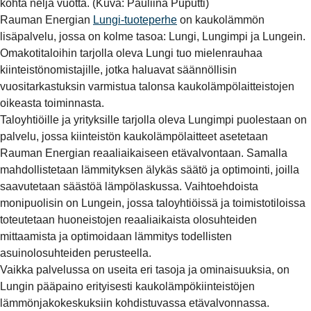
kohta neljä vuotta. (Kuva: Pauliina Puputti)
Rauman Energian
Lungi-tuoteperhe
on kaukolämmön
lisäpalvelu, jossa on kolme tasoa: Lungi, Lungimpi ja Lungein.
Omakotitaloihin tarjolla oleva Lungi tuo mielenrauhaa
kiinteistönomistajille, jotka haluavat säännöllisin
vuositarkastuksin varmistua talonsa kaukolämpölaitteistojen
oikeasta toiminnasta.
Taloyhtiöille ja yrityksille tarjolla oleva Lungimpi puolestaan on
palvelu, jossa kiinteistön kaukolämpölaitteet asetetaan
Rauman Energian reaaliaikaiseen etävalvontaan. Samalla
mahdollistetaan lämmityksen älykäs säätö ja optimointi, joilla
saavutetaan säästöä lämpölaskussa. Vaihtoehdoista
monipuolisin on Lungein, jossa taloyhtiöissä ja toimistotiloissa
toteutetaan huoneistojen reaaliaikaista olosuhteiden
mittaamista ja optimoidaan lämmitys todellisten
asuinolosuhteiden perusteella.
Vaikka palvelussa on useita eri tasoja ja ominaisuuksia, on
Lungin pääpaino erityisesti kaukolämpökiinteistöjen
lämmönjakokeskuksiin kohdistuvassa etävalvonnassa.