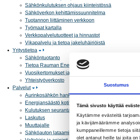
Sähkönkulutuksen ohjaus kiinteistössä
Sähköverkon kehittämissuunnitelma
Tuotannon liittäminen verkkoon
Työmaat kartalla
Verkkopalvelutuotteet ja hinnastot
Vikapalvelu ja tietoa jakeluhäiriöistä
Yritystietoa
Sähköntuotanto
Tietoa Rauman Energiasta
Vuosikertomukset ja asiakaslehti
Yhteistyöverkosto
Suostumus
Palvelut
Aurinkosähkön hankinta
Energiansäästö kotitaloudessa
Tämä sivusto käyttää eväste
Kulutuksen seuranta
Käytämme evästeitä tarjoama
Laskutus
ja kävijämäärämme analysoim
Muuttajalle
kumppaneillemme tietoja siitä
Sähköauton lataaminen
olet antanut heille tai joita 