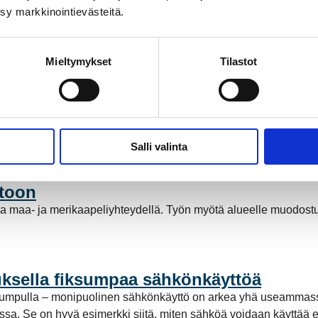
ksy markkinointievästeitä.
Mieltymykset
Tilastot
ähköntuotannossa
a Suomessa ja Pohjoismaissa, kun Kokemäen Sähkö Oy myi säh
stötöntä sähköntuotantoa. Mutta mitä tämä tarkoittaa käytännö
Salli valinta
stoon
a maa- ja merikaapeliyhteydellä. Työn myötä alueelle muodost
ksella fiksumpaa sähkönkäyttöä
pumpulla – monipuolinen sähkönkäyttö on arkea yhä useammassa
a. Se on hyvä esimerkki siitä, miten sähköä voidaan käyttää enti