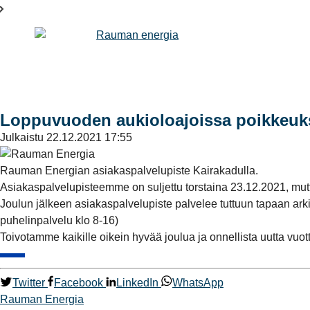
Loppuvuoden aukioloajoissa poikkeuk
Julkaistu
22.12.2021 17:55
Rauman Energian asiakaspalvelupiste Kairakadulla.
Asiakaspalvelupisteemme on suljettu torstaina 23.12.2021, mutt
Joulun jälkeen asiakaspalvelupiste palvelee tuttuun tapaan ark
puhelinpalvelu klo 8-16)
Toivotamme kaikille oikein hyvää joulua ja onnellista uutta vuot
Twitter
Facebook
LinkedIn
WhatsApp
Rauman Energia