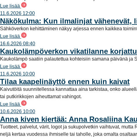
Lue lisää
t
11.6.2026 12:00
a
Näkökulma: Kun ilmalinjat vähenevät, l
Sähköverkon kehittäminen näkyy arjessa ennen kaikkea toimint
Lue lisää
16.6.2026 08:40
Kaukolämpöverkon vikatilanne korjattu
Kaukolämpö saatiin palautettua kohteisiin samana päivänä ja S
Lue lisää
11.6.2026 10:00
Tilaa kaapelinäyttö ennen kuin kaivat
Kaivutöitä suunnitellessa kannattaa aina tarkistaa, onko alueel
tai putkirikkojen aiheuttamat vahingot.
Lue lisää
10.6.2026 10:00
Anna kiven kiertää: Anna Rosaliina Ka
Tuotteet, palvelut, värit, logot ja sukupolvetkin vaihtuvat, mu
neljä kertaa vuodessa ihmiselle tai taholle, joka omalta osalt