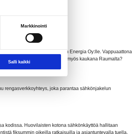
Markkinointi
köntuotanto-osuutensa Rauman Energia Oy:lle. Vappuaattona
ssä – ja miksi sähköntuotantoa on myös kaukana Raumalta?
Salli kaikki
uu rengasverkkoyhteys, joka parantaa sähkönjakelun
 kodissa. Huovilaisten kotona sähkönkäyttöä hallitaan
stä fiksummin oikeilla ratkaisuilla ja asiantuntevalla tuella.