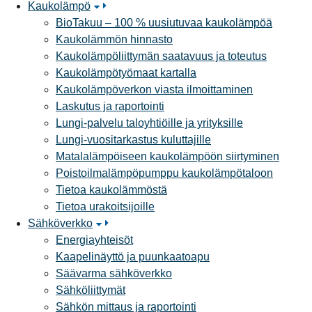
Kaukolämpö
BioTakuu – 100 % uusiutuvaa kaukolämpöä
Kaukolämmön hinnasto
Kaukolämpöliittymän saatavuus ja toteutus
Kaukolämpötyömaat kartalla
Kaukolämpöverkon viasta ilmoittaminen
Laskutus ja raportointi
Lungi-palvelu taloyhtiöille ja yrityksille
Lungi-vuositarkastus kuluttajille
Matalalämpöiseen kaukolämpöön siirtyminen
Poistoilmalämpöpumppu kaukolämpötaloon
Tietoa kaukolämmöstä
Tietoa urakoitsijoille
Sähköverkko
Energiayhteisöt
Kaapelinäyttö ja puunkaatoapu
Säävarma sähköverkko
Sähköliittymät
Sähkön mittaus ja raportointi