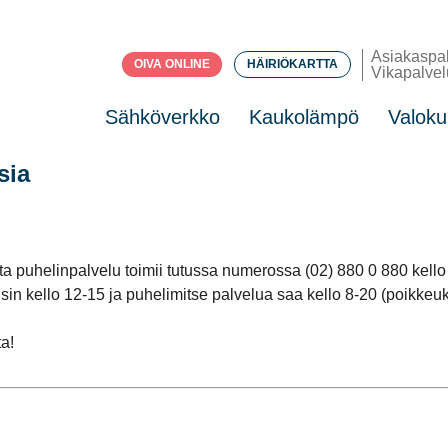
Asiakaspa
OIVA ONLINE
HÄIRIÖKARTTA
Vikapalvel
Sähköverkko
Kaukolämpö
Valoku
sia
a puhelinpalvelu toimii tutussa numerossa (02) 880 0 880 kello
isin kello 12-15 ja puhelimitse palvelua saa kello 8-20 (poikke
ta!