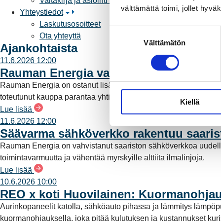
Valtakirja ja asiointi toisen puolesta
välttämättä toimi, jollet hyvä
Yhteystiedot
Laskutusosoitteet
S
Ota yhteyttä
Välttämätön
u
Ajankohtaista
o
11.6.2026 12:00
s
Rauman Energia vahvistaa rooliaan s
t
Rauman Energia on ostanut lisää osuuksia sähköntuotannost
u
toteutunut kauppa parantaa yhtiön omavaraisuutta ja lisää pää
Kiellä
m
Lue lisää
u
11.6.2026 12:00
k
Säävarma sähköverkko rakentuu saari
s
Rauman Energia on vahvistanut saariston sähköverkkoa uudell
e
toimintavarmuutta ja vähentää myrskyille alttiita ilmalinjoja.
n
Lue lisää
v
10.6.2026 10:00
a
REO x koti Huovilainen: Kuormanohjau
l
Aurinkopaneelit katolla, sähköauto pihassa ja lämmitys lämpö
i
kuormanohjauksella, joka pitää kulutuksen ja kustannukset kuriss
n