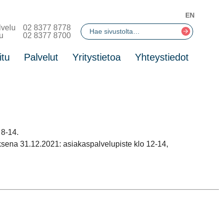
EN
lvelu
02 8377 8778
u
02 8377 8700
itu
Palvelut
Yritystietoa
Yhteystiedot
 8-14.
uksena 31.12.2021: asiakaspalvelupiste klo 12-14,