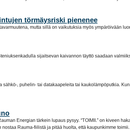
intujen törmäysriski pienenee
avarmuutena, mutta sillä on vaikutuksia myös ympäröivään luo
teniuksenkadulla sijaitsevan kaivannon täyttö saadaan valmiiks
la sähkö-, puhelin- tai datakaapeleita tai kaukolämpöputkia. Kun
uno
tta Rauman Energian tärkein lupaus pysyy. “TOIMII.” on kiveen ha
aan nostaa Rauma-fiilistä ja pitää huolta, että kaupunkimme toi