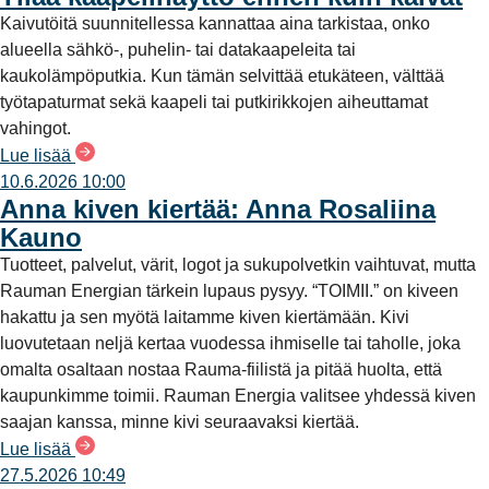
Kaivutöitä suunnitellessa kannattaa aina tarkistaa, onko
alueella sähkö-, puhelin- tai datakaapeleita tai
kaukolämpöputkia. Kun tämän selvittää etukäteen, välttää
työtapaturmat sekä kaapeli tai putkirikkojen aiheuttamat
vahingot.
Lue lisää
10.6.2026 10:00
Anna kiven kiertää: Anna Rosaliina
Kauno
Tuotteet, palvelut, värit, logot ja sukupolvetkin vaihtuvat, mutta
Rauman Energian tärkein lupaus pysyy. “TOIMII.” on kiveen
hakattu ja sen myötä laitamme kiven kiertämään. Kivi
luovutetaan neljä kertaa vuodessa ihmiselle tai taholle, joka
omalta osaltaan nostaa Rauma-fiilistä ja pitää huolta, että
kaupunkimme toimii. Rauman Energia valitsee yhdessä kiven
saajan kanssa, minne kivi seuraavaksi kiertää.
Lue lisää
27.5.2026 10:49