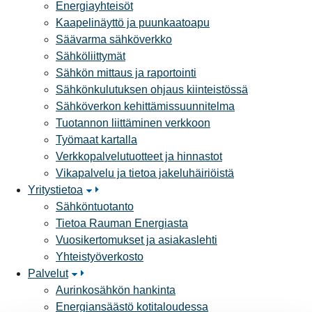
Energiayhteisöt
Kaapelinäyttö ja puunkaatoapu
Säävarma sähköverkko
Sähköliittymät
Sähkön mittaus ja raportointi
Sähkönkulutuksen ohjaus kiinteistössä
Sähköverkon kehittämissuunnitelma
Tuotannon liittäminen verkkoon
Työmaat kartalla
Verkkopalvelutuotteet ja hinnastot
Vikapalvelu ja tietoa jakeluhäiriöistä
Yritystietoa
Sähköntuotanto
Tietoa Rauman Energiasta
Vuosikertomukset ja asiakaslehti
Yhteistyöverkosto
Palvelut
Aurinkosähkön hankinta
Energiansäästö kotitaloudessa