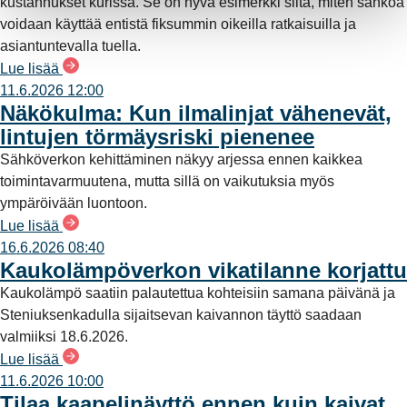
kustannukset kurissa. Se on hyvä esimerkki siitä, miten sähköä
voidaan käyttää entistä fiksummin oikeilla ratkaisuilla ja
asiantuntevalla tuella.
Lue lisää
11.6.2026 12:00
Näkökulma: Kun ilmalinjat vähenevät,
lintujen törmäysriski pienenee
Sähköverkon kehittäminen näkyy arjessa ennen kaikkea
toimintavarmuutena, mutta sillä on vaikutuksia myös
ympäröivään luontoon.
Lue lisää
16.6.2026 08:40
Kaukolämpöverkon vikatilanne korjattu
Kaukolämpö saatiin palautettua kohteisiin samana päivänä ja
Steniuksenkadulla sijaitsevan kaivannon täyttö saadaan
valmiiksi 18.6.2026.
Lue lisää
11.6.2026 10:00
Tilaa kaapelinäyttö ennen kuin kaivat