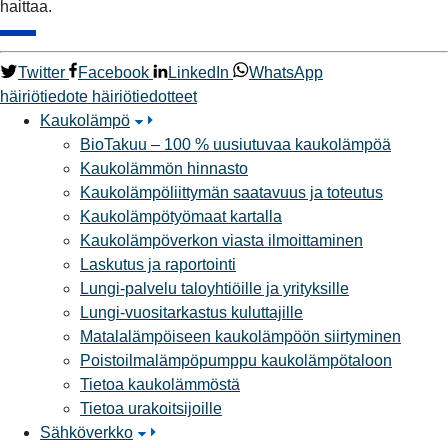
haittaa.
Twitter
Facebook
LinkedIn
WhatsApp
häiriötiedote
häiriötiedotteet
Kaukolämpö
BioTakuu – 100 % uusiutuvaa kaukolämpöä
Kaukolämmön hinnasto
Kaukolämpöliittymän saatavuus ja toteutus
Kaukolämpötyömaat kartalla
Kaukolämpöverkon viasta ilmoittaminen
Laskutus ja raportointi
Lungi-palvelu taloyhtiöille ja yrityksille
Lungi-vuositarkastus kuluttajille
Matalalämpöiseen kaukolämpöön siirtyminen
Poistoilmalämpöpumppu kaukolämpötaloon
Tietoa kaukolämmöstä
Tietoa urakoitsijoille
Sähköverkko