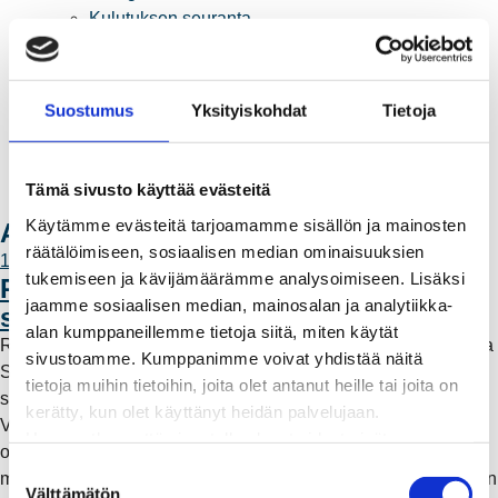
Kulutuksen seuranta
Laskutus
Muuttajalle
Sähköauton lataaminen
Suostumus
Yksityiskohdat
Tietoja
Valtakirja ja asiointi toisen puolesta
Yhteystiedot
Laskutusosoitteet
Tämä sivusto käyttää evästeitä
Ota yhteyttä
Käytämme evästeitä tarjoamamme sisällön ja mainosten
Ajankohtaista
räätälöimiseen, sosiaalisen median ominaisuuksien
11.6.2026 12:00
tukemiseen ja kävijämäärämme analysoimiseen. Lisäksi
Rauman Energia vahvistaa rooliaan
jaamme sosiaalisen median, mainosalan ja analytiikka-
sähköntuotannossa
alan kumppaneillemme tietoja siitä, miten käytät
Rauman Energia on ostanut lisää osuuksia sähköntuotannosta
sivustoamme. Kumppanimme voivat yhdistää näitä
Suomessa ja Pohjoismaissa, kun Kokemäen Sähkö Oy myi
tietoja muihin tietoihin, joita olet antanut heille tai joita on
sähköntuotanto-osuutensa Rauman Energia Oy:lle.
kerätty, kun olet käyttänyt heidän palvelujaan.
Vappuaattona toteutunut kauppa parantaa yhtiön
Huomaathan, että sivustolla olevat videot eivät
omavaraisuutta ja lisää päästötöntä sähköntuotantoa. Mutta
välttämättä toimi, jollet hyväksy markkinointievästeitä.
S
mitä tämä tarkoittaa käytännössä – ja miksi sähköntuotantoa on
Välttämätön