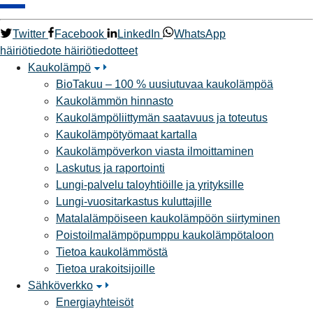
Twitter
Facebook
LinkedIn
WhatsApp
häiriötiedote
häiriötiedotteet
Kaukolämpö
BioTakuu – 100 % uusiutuvaa kaukolämpöä
Kaukolämmön hinnasto
Kaukolämpöliittymän saatavuus ja toteutus
Kaukolämpötyömaat kartalla
Kaukolämpöverkon viasta ilmoittaminen
Laskutus ja raportointi
Lungi-palvelu taloyhtiöille ja yrityksille
Lungi-vuositarkastus kuluttajille
Matalalämpöiseen kaukolämpöön siirtyminen
Poistoilmalämpöpumppu kaukolämpötaloon
Tietoa kaukolämmöstä
Tietoa urakoitsijoille
Sähköverkko
Energiayhteisöt