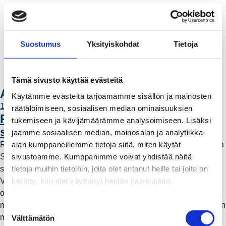
Laskutus
Muuttajalle
Sähköauton lataaminen
Suostumus
Yksityiskohdat
Tietoja
Valtakirja ja asiointi toisen puolesta
Yhteystiedot
Laskutusosoitteet
Tämä sivusto käyttää evästeitä
Ota yhteyttä
Ajankohtaista
Käytämme evästeitä tarjoamamme sisällön ja mainosten
11.6.2026 12:00
räätälöimiseen, sosiaalisen median ominaisuuksien
Rauman Energia vahvistaa rooliaan
tukemiseen ja kävijämäärämme analysoimiseen. Lisäksi
sähköntuotannossa
jaamme sosiaalisen median, mainosalan ja analytiikka-
alan kumppaneillemme tietoja siitä, miten käytät
Rauman Energia on ostanut lisää osuuksia sähköntuotannosta
sivustoamme. Kumppanimme voivat yhdistää näitä
Suomessa ja Pohjoismaissa, kun Kokemäen Sähkö Oy myi
tietoja muihin tietoihin, joita olet antanut heille tai joita on
sähköntuotanto-osuutensa Rauman Energia Oy:lle.
kerätty, kun olet käyttänyt heidän palvelujaan.
Vappuaattona toteutunut kauppa parantaa yhtiön
Huomaathan, että sivustolla olevat videot eivät
omavaraisuutta ja lisää päästötöntä sähköntuotantoa. Mutta
välttämättä toimi, jollet hyväksy markkinointievästeitä.
mitä tämä tarkoittaa käytännössä – ja miksi sähköntuotantoa on
S
myös kaukana Raumalta?
Välttämätön
u