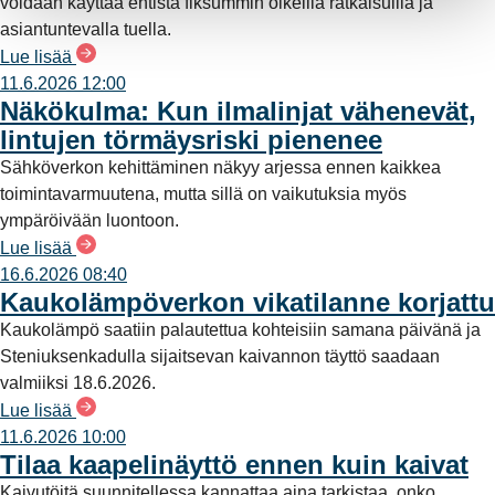
voidaan käyttää entistä fiksummin oikeilla ratkaisuilla ja
asiantuntevalla tuella.
Lue lisää
11.6.2026 12:00
Näkökulma: Kun ilmalinjat vähenevät,
lintujen törmäysriski pienenee
Sähköverkon kehittäminen näkyy arjessa ennen kaikkea
toimintavarmuutena, mutta sillä on vaikutuksia myös
ympäröivään luontoon.
Lue lisää
16.6.2026 08:40
Kaukolämpöverkon vikatilanne korjattu
Kaukolämpö saatiin palautettua kohteisiin samana päivänä ja
Steniuksenkadulla sijaitsevan kaivannon täyttö saadaan
valmiiksi 18.6.2026.
Lue lisää
11.6.2026 10:00
Tilaa kaapelinäyttö ennen kuin kaivat
Kaivutöitä suunnitellessa kannattaa aina tarkistaa, onko