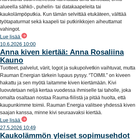
alueella sähkö-, puhelin- tai datakaapeleita tai
kaukolämpöputkia. Kun tämän selvittää etukäteen, välttää
työtapaturmat sekä kaapeli tai putkirikkojen aiheuttamat
vahingot.
Lue lisää
10.6.2026 10:00
Anna kiven kiertää: Anna Rosaliina
Kauno
Tuotteet, palvelut, värit, logot ja sukupolvetkin vaihtuvat, mutta
Rauman Energian tärkein lupaus pysyy. “TOIMII.” on kiveen
hakattu ja sen myötä laitamme kiven kiertämään. Kivi
luovutetaan neljä kertaa vuodessa ihmiselle tai taholle, joka
omalta osaltaan nostaa Rauma-fiilistä ja pitää huolta, että
kaupunkimme toimii. Rauman Energia valitsee yhdessä kiven
saajan kanssa, minne kivi seuraavaksi kiertää.
Lue lisää
27.5.2026 10:49
Kaukolämmön yleiset sopimusehdot