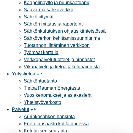
Kaapelinäyttö ja puunkaatoapu
Säävarma sähköverkko
Sähköliittymät
Sähkön mittaus ja raportointi
Sähkönkulutuksen ohjaus kiinteistössä
Sähköverkon kehittämissuunnitelma
Tuotannon liittäminen verkkoon
Työmaat kartalla
Verkkopalvelutuotteet ja hinnastot
Vikapalvelu ja tietoa jakeluhäiriöistä
Yritystietoa
Sähköntuotanto
Tietoa Rauman Energiasta
Vuosikertomukset ja asiakaslehti
Yhteistyöverkosto
Palvelut
Aurinkosähkön hankinta
Energiansäästö kotitaloudessa
Kulutuksen seuranta