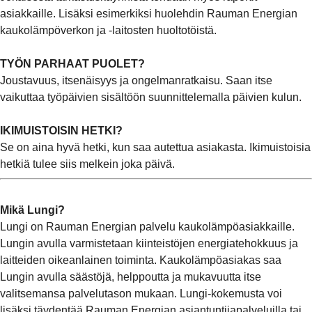
asiakkaille. Lisäksi esimerkiksi huolehdin Rauman Energian
kaukolämpöverkon ja -laitosten huoltotöistä.
TYÖN PARHAAT PUOLET?
Joustavuus, itsenäisyys ja ongelmanratkaisu. Saan itse
vaikuttaa työpäivien sisältöön suunnittelemalla päivien kulun.
IKIMUISTOISIN HETKI?
Se on aina hyvä hetki, kun saa autettua asiakasta. Ikimuistoisia
hetkiä tulee siis melkein joka päivä.
Mikä Lungi?
Lungi on Rauman Energian palvelu kaukolämpöasiakkaille.
Lungin avulla varmistetaan kiinteistöjen energiatehokkuus ja
laitteiden oikeanlainen toiminta. Kaukolämpöasiakas saa
Lungin avulla säästöjä, helppoutta ja mukavuutta itse
valitsemansa palvelutason mukaan. Lungi-kokemusta voi
lisäksi täydentää Rauman Energian asiantuntijapalveluilla tai