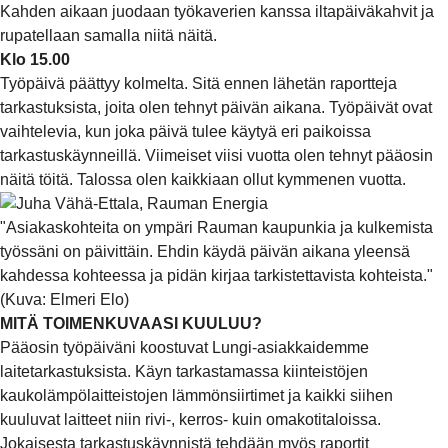
Kahden aikaan juodaan työkaverien kanssa iltapäiväkahvit ja
rupatellaan samalla niitä näitä.
Klo 15.00
Työpäivä päättyy kolmelta. Sitä ennen lähetän raportteja
tarkastuksista, joita olen tehnyt päivän aikana. Työpäivät ovat
vaihtelevia, kun joka päivä tulee käytyä eri paikoissa
tarkastuskäynneillä. Viimeiset viisi vuotta olen tehnyt pääosin
näitä töitä. Talossa olen kaikkiaan ollut kymmenen vuotta.
"Asiakaskohteita on ympäri Rauman kaupunkia ja kulkemista
työssäni on päivittäin. Ehdin käydä päivän aikana yleensä
kahdessa kohteessa ja pidän kirjaa tarkistettavista kohteista."
(Kuva: Elmeri Elo)
MITÄ TOIMENKUVAASI KUULUU?
Pääosin työpäiväni koostuvat Lungi-asiakkaidemme
laitetarkastuksista. Käyn tarkastamassa kiinteistöjen
kaukolämpölaitteistojen lämmönsiirtimet ja kaikki siihen
kuuluvat laitteet niin rivi-, kerros- kuin omakotitaloissa.
Jokaisesta tarkastuskäynnistä tehdään myös raportit