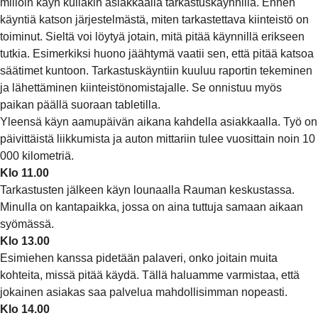
milloin käyn kullakin asiakkaalla tarkastuskäynnillä. Ennen
käyntiä katson järjestelmästä, miten tarkastettava kiinteistö on
toiminut. Sieltä voi löytyä jotain, mitä pitää käynnillä erikseen
tutkia. Esimerkiksi huono jäähtymä vaatii sen, että pitää katsoa
säätimet kuntoon. Tarkastuskäyntiin kuuluu raportin tekeminen
ja lähettäminen kiinteistönomistajalle. Se onnistuu myös
paikan päällä suoraan tabletilla.
Yleensä käyn aamupäivän aikana kahdella asiakkaalla. Työ on
päivittäistä liikkumista ja auton mittariin tulee vuosittain noin 10
000 kilometriä.
Klo 11.00
Tarkastusten jälkeen käyn lounaalla Rauman keskustassa.
Minulla on kantapaikka, jossa on aina tuttuja samaan aikaan
syömässä.
Klo 13.00
Esimiehen kanssa pidetään palaveri, onko joitain muita
kohteita, missä pitää käydä. Tällä haluamme varmistaa, että
jokainen asiakas saa palvelua mahdollisimman nopeasti.
Klo 14.00