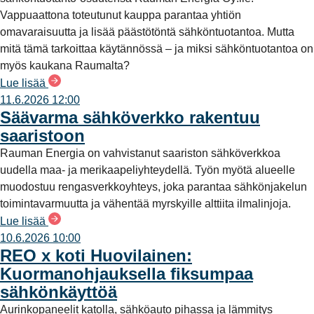
Vappuaattona toteutunut kauppa parantaa yhtiön
omavaraisuutta ja lisää päästötöntä sähköntuotantoa. Mutta
mitä tämä tarkoittaa käytännössä – ja miksi sähköntuotantoa on
myös kaukana Raumalta?
Lue lisää
11.6.2026 12:00
Säävarma sähköverkko rakentuu
saaristoon
Rauman Energia on vahvistanut saariston sähköverkkoa
uudella maa- ja merikaapeliyhteydellä. Työn myötä alueelle
muodostuu rengasverkkoyhteys, joka parantaa sähkönjakelun
toimintavarmuutta ja vähentää myrskyille alttiita ilmalinjoja.
Lue lisää
10.6.2026 10:00
REO x koti Huovilainen:
Kuormanohjauksella fiksumpaa
sähkönkäyttöä
Aurinkopaneelit katolla, sähköauto pihassa ja lämmitys