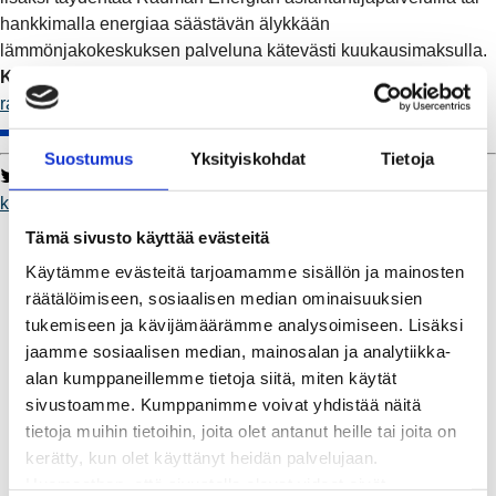
hankkimalla energiaa säästävän älykkään
lämmönjakokeskuksen palveluna kätevästi kuukausimaksulla.
Kuinka lungisti sinä haluat ottaa?
Lisätiedot:
raumanenergia.fi/lungi
Suostumus
Yksityiskohdat
Tietoja
Twitter
Facebook
LinkedIn
WhatsApp
kaukolämpö
Kaukolämpö
Tämä sivusto käyttää evästeitä
BioTakuu – 100 % uusiutuvaa kaukolämpöä
Käytämme evästeitä tarjoamamme sisällön ja mainosten
Kaukolämmön hinnasto
räätälöimiseen, sosiaalisen median ominaisuuksien
Kaukolämpöliittymän saatavuus ja toteutus
tukemiseen ja kävijämäärämme analysoimiseen. Lisäksi
Kaukolämpötyömaat kartalla
jaamme sosiaalisen median, mainosalan ja analytiikka-
Kaukolämpöverkon viasta ilmoittaminen
alan kumppaneillemme tietoja siitä, miten käytät
Laskutus ja raportointi
sivustoamme. Kumppanimme voivat yhdistää näitä
Lungi-palvelu taloyhtiöille ja yrityksille
tietoja muihin tietoihin, joita olet antanut heille tai joita on
Lungi-vuositarkastus kuluttajille
kerätty, kun olet käyttänyt heidän palvelujaan.
Matalalämpöiseen kaukolämpöön siirtyminen
Huomaathan, että sivustolla olevat videot eivät
Poistoilmalämpöpumppu kaukolämpötaloon