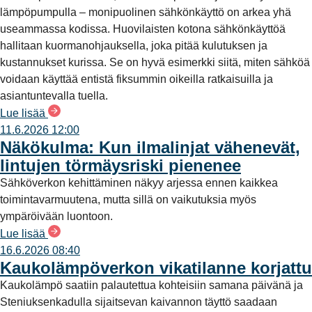
lämpöpumpulla – monipuolinen sähkönkäyttö on arkea yhä
useammassa kodissa. Huovilaisten kotona sähkönkäyttöä
hallitaan kuormanohjauksella, joka pitää kulutuksen ja
kustannukset kurissa. Se on hyvä esimerkki siitä, miten sähköä
voidaan käyttää entistä fiksummin oikeilla ratkaisuilla ja
asiantuntevalla tuella.
Lue lisää
11.6.2026 12:00
Näkökulma: Kun ilmalinjat vähenevät,
lintujen törmäysriski pienenee
Sähköverkon kehittäminen näkyy arjessa ennen kaikkea
toimintavarmuutena, mutta sillä on vaikutuksia myös
ympäröivään luontoon.
Lue lisää
16.6.2026 08:40
Kaukolämpöverkon vikatilanne korjattu
Kaukolämpö saatiin palautettua kohteisiin samana päivänä ja
Steniuksenkadulla sijaitsevan kaivannon täyttö saadaan