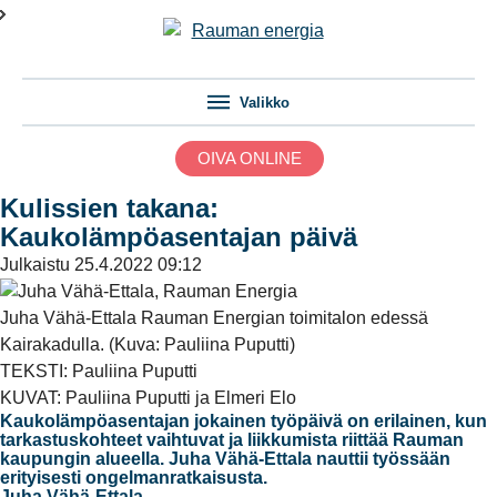
Valikko
OIVA ONLINE
Kulissien takana:
Kaukolämpöasentajan päivä
Julkaistu
25.4.2022 09:12
Juha Vähä-Ettala Rauman Energian toimitalon edessä
Kairakadulla. (Kuva: Pauliina Puputti)
TEKSTI: Pauliina Puputti
KUVAT: Pauliina Puputti ja Elmeri Elo
Kaukolämpöasentajan jokainen työpäivä on erilainen, kun
tarkastuskohteet vaihtuvat ja liikkumista riittää Rauman
kaupungin alueella. Juha Vähä-Ettala nauttii työssään
erityisesti ongelmanratkaisusta.
Juha Vähä-Ettala