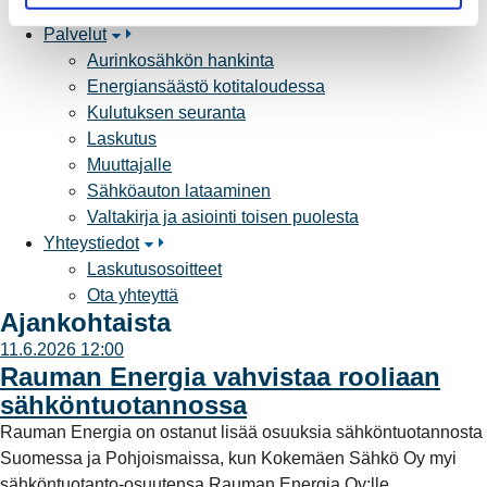
a
Yhteistyöverkosto
Palvelut
Aurinkosähkön hankinta
Energiansäästö kotitaloudessa
Kulutuksen seuranta
Laskutus
Muuttajalle
Sähköauton lataaminen
Valtakirja ja asiointi toisen puolesta
Yhteystiedot
Laskutusosoitteet
Ota yhteyttä
Ajankohtaista
11.6.2026 12:00
Rauman Energia vahvistaa rooliaan
sähköntuotannossa
Rauman Energia on ostanut lisää osuuksia sähköntuotannosta
Suomessa ja Pohjoismaissa, kun Kokemäen Sähkö Oy myi
sähköntuotanto-osuutensa Rauman Energia Oy:lle.