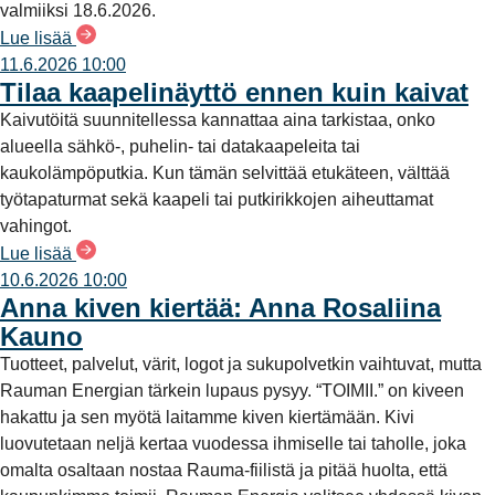
valmiiksi 18.6.2026.
Lue lisää
11.6.2026 10:00
Tilaa kaapelinäyttö ennen kuin kaivat
Kaivutöitä suunnitellessa kannattaa aina tarkistaa, onko
alueella sähkö-, puhelin- tai datakaapeleita tai
kaukolämpöputkia. Kun tämän selvittää etukäteen, välttää
työtapaturmat sekä kaapeli tai putkirikkojen aiheuttamat
vahingot.
Lue lisää
10.6.2026 10:00
Anna kiven kiertää: Anna Rosaliina
Kauno
Tuotteet, palvelut, värit, logot ja sukupolvetkin vaihtuvat, mutta
Rauman Energian tärkein lupaus pysyy. “TOIMII.” on kiveen
hakattu ja sen myötä laitamme kiven kiertämään. Kivi
luovutetaan neljä kertaa vuodessa ihmiselle tai taholle, joka
omalta osaltaan nostaa Rauma-fiilistä ja pitää huolta, että