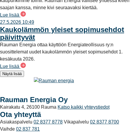
kaupunkimme toimii. Rauman Energia valitsee yhdessä kiven
saajan kanssa, minne kivi seuraavaksi kiertää.
Lue lisää
27.5.2026 10:49
Kaukolämmön yleiset sopimusehdot
päivittyvät
Rauman Energia ottaa käyttöön Energiateollisuus ry:n
suosittelemat uudet kaukolämmön yleiset sopimusehdot 1.
kesäkuuta 2026.
Lue lisää
Näytä lisää
Rauman Energia Oy
Kairakatu 4, 26100 Rauma
Katso kaikki yhteystiedot
Ota yhteyttä
Asiakaspalvelu
02 8377 8778
Vikapalvelu
02 8377 8700
Vaihde
02 837 781