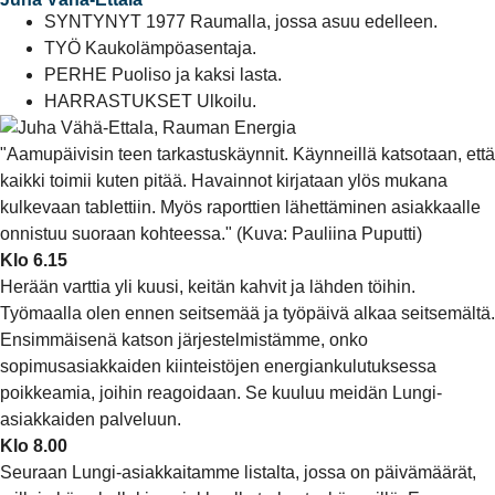
SYNTYNYT 1977 Raumalla, jossa asuu edelleen.
TYÖ Kaukolämpöasentaja.
PERHE Puoliso ja kaksi lasta.
HARRASTUKSET Ulkoilu.
"Aamupäivisin teen tarkastuskäynnit. Käynneillä katsotaan, että
kaikki toimii kuten pitää. Havainnot kirjataan ylös mukana
kulkevaan tablettiin. Myös raporttien lähettäminen asiakkaalle
onnistuu suoraan kohteessa." (Kuva: Pauliina Puputti)
Klo 6.15
Herään varttia yli kuusi, keitän kahvit ja lähden töihin.
Työmaalla olen ennen seitsemää ja työpäivä alkaa seitsemältä.
Ensimmäisenä katson järjestelmistämme, onko
sopimusasiakkaiden kiinteistöjen energiankulutuksessa
poikkeamia, joihin reagoidaan. Se kuuluu meidän Lungi-
asiakkaiden palveluun.
Klo 8.00
Seuraan Lungi-asiakkaitamme listalta, jossa on päivämäärät,