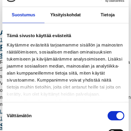
Valtakirja ja asiointi toisen puolesta
Yhteystiedot
Suostumus
Yksityiskohdat
Tietoja
Laskutusosoitteet
Ota yhteyttä
Ajankohtaista
Tämä sivusto käyttää evästeitä
11.6.2026 12:00
Käytämme evästeitä tarjoamamme sisällön ja mainosten
Rauman Energia vahvistaa rooliaan
räätälöimiseen, sosiaalisen median ominaisuuksien
sähköntuotannossa
tukemiseen ja kävijämäärämme analysoimiseen. Lisäksi
Rauman Energia on ostanut lisää osuuksia sähköntuotannosta
jaamme sosiaalisen median, mainosalan ja analytiikka-
Suomessa ja Pohjoismaissa, kun Kokemäen Sähkö Oy myi
alan kumppaneillemme tietoja siitä, miten käytät
sähköntuotanto-osuutensa Rauman Energia Oy:lle.
sivustoamme. Kumppanimme voivat yhdistää näitä
Vappuaattona toteutunut kauppa parantaa yhtiön
tietoja muihin tietoihin, joita olet antanut heille tai joita on
omavaraisuutta ja lisää päästötöntä sähköntuotantoa. Mutta
kerätty, kun olet käyttänyt heidän palvelujaan.
mitä tämä tarkoittaa käytännössä – ja miksi sähköntuotantoa on
Huomaathan, että sivustolla olevat videot eivät
myös kaukana Raumalta?
välttämättä toimi, jollet hyväksy markkinointievästeitä.
S
Lue lisää
Välttämätön
u
11.6.2026 12:00
o
Säävarma sähköverkko rakentuu
s