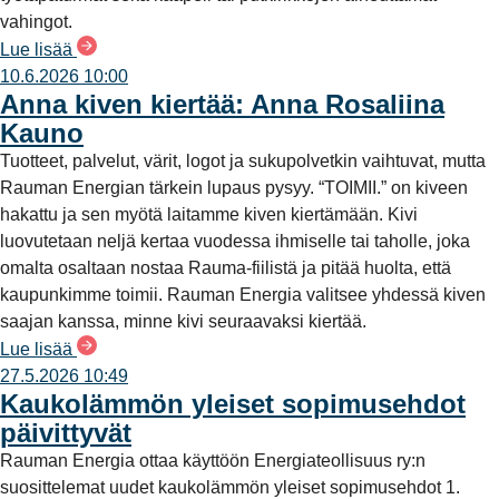
vahingot.
Lue lisää
10.6.2026 10:00
Anna kiven kiertää: Anna Rosaliina
Kauno
Tuotteet, palvelut, värit, logot ja sukupolvetkin vaihtuvat, mutta
Rauman Energian tärkein lupaus pysyy. “TOIMII.” on kiveen
hakattu ja sen myötä laitamme kiven kiertämään. Kivi
luovutetaan neljä kertaa vuodessa ihmiselle tai taholle, joka
omalta osaltaan nostaa Rauma-fiilistä ja pitää huolta, että
kaupunkimme toimii. Rauman Energia valitsee yhdessä kiven
saajan kanssa, minne kivi seuraavaksi kiertää.
Lue lisää
27.5.2026 10:49
Kaukolämmön yleiset sopimusehdot
päivittyvät
Rauman Energia ottaa käyttöön Energiateollisuus ry:n
suosittelemat uudet kaukolämmön yleiset sopimusehdot 1.