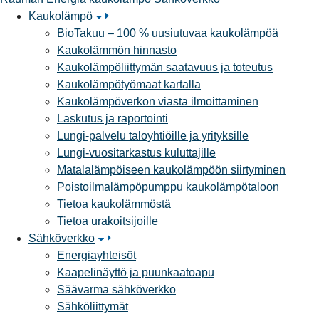
Kaukolämpö
BioTakuu – 100 % uusiutuvaa kaukolämpöä
Kaukolämmön hinnasto
Kaukolämpöliittymän saatavuus ja toteutus
Kaukolämpötyömaat kartalla
Kaukolämpöverkon viasta ilmoittaminen
Laskutus ja raportointi
Lungi-palvelu taloyhtiöille ja yrityksille
Lungi-vuositarkastus kuluttajille
Matalalämpöiseen kaukolämpöön siirtyminen
Poistoilmalämpöpumppu kaukolämpötaloon
Tietoa kaukolämmöstä
Tietoa urakoitsijoille
Sähköverkko
Energiayhteisöt
Kaapelinäyttö ja puunkaatoapu
Säävarma sähköverkko
Sähköliittymät