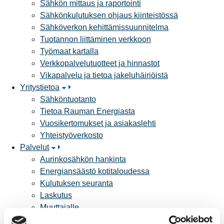
Sähkön mittaus ja raportointi
Sähkönkulutuksen ohjaus kiinteistössä
Sähköverkon kehittämissuunnitelma
Tuotannon liittäminen verkkoon
Työmaat kartalla
Verkkopalvelutuotteet ja hinnastot
Vikapalvelu ja tietoa jakeluhäiriöistä
Yritystietoa
Sähköntuotanto
Tietoa Rauman Energiasta
Vuosikertomukset ja asiakaslehti
Yhteistyöverkosto
Palvelut
Aurinkosähkön hankinta
Energiansäästö kotitaloudessa
Kulutuksen seuranta
Laskutus
Muuttajalle
Sähköauton lataaminen