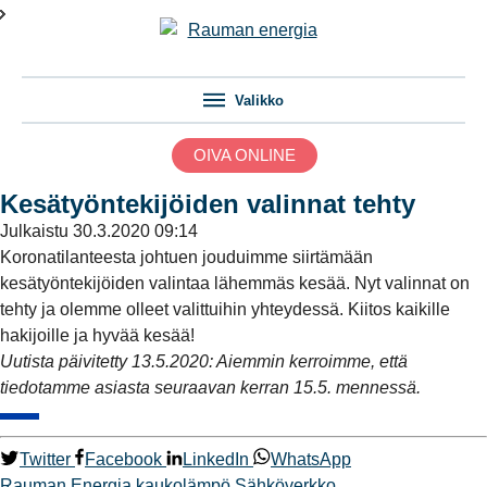
Valikko
OIVA ONLINE
Kesätyöntekijöiden valinnat tehty
Julkaistu
30.3.2020 09:14
Koronatilanteesta johtuen jouduimme siirtämään
kesätyöntekijöiden valintaa lähemmäs kesää. Nyt valinnat on
tehty ja olemme olleet valittuihin yhteydessä. Kiitos kaikille
hakijoille ja hyvää kesää!
Uutista päivitetty 13.5.2020: Aiemmin kerroimme, että
tiedotamme asiasta seuraavan kerran 15.5. mennessä.
Twitter
Facebook
LinkedIn
WhatsApp
Rauman Energia
kaukolämpö
Sähköverkko