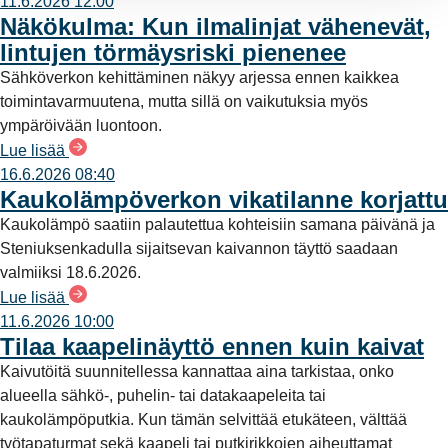
11.6.2026 12:00
Näkökulma: Kun ilmalinjat vähenevät,
lintujen törmäysriski pienenee
Sähköverkon kehittäminen näkyy arjessa ennen kaikkea
toimintavarmuutena, mutta sillä on vaikutuksia myös
ympäröivään luontoon.
Lue lisää
16.6.2026 08:40
Kaukolämpöverkon vikatilanne korjattu
Kaukolämpö saatiin palautettua kohteisiin samana päivänä ja
Steniuksenkadulla sijaitsevan kaivannon täyttö saadaan
valmiiksi 18.6.2026.
Lue lisää
11.6.2026 10:00
Tilaa kaapelinäyttö ennen kuin kaivat
Kaivutöitä suunnitellessa kannattaa aina tarkistaa, onko
alueella sähkö-, puhelin- tai datakaapeleita tai
kaukolämpöputkia. Kun tämän selvittää etukäteen, välttää
työtapaturmat sekä kaapeli tai putkirikkojen aiheuttamat