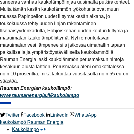
saneeraa vanhaa kaukolämpölinjaa uusimalla putkirakenteet.
Muita tämän kesän kaukolämmön työkohteita ovat muun
muassa Papinpellon uudet liittymät kesän aikana, jo
toukokuussa tehty uuden linjan rakentaminen
Itsenäisyydenkadulla, Pohjoiskehän uuden koulun liittymä ja
maauimalan kaukolämpöliittymä. Nyt remontoitavan
maauimalan vesi lämpenee siis jatkossa uimahallin tapaan
paikallisella ja ympäristöystävällisellä kaukolämmöllä.
Rauman Energia laski kaukolämmön perusmaksun hintoja
kesäkuun alusta lähtien. Perusmaksu aleni omakotitalossa
noin 10 prosenttia, mikä tarkoittaa vuositasolla noin 55 euron
säästöä.
Rauman Energian kaukolämpö:
www.raumanenergia.fi/kaukolampo
Twitter
Facebook
LinkedIn
WhatsApp
kaukolämpö
Rauman Energia
Kaukolämpö