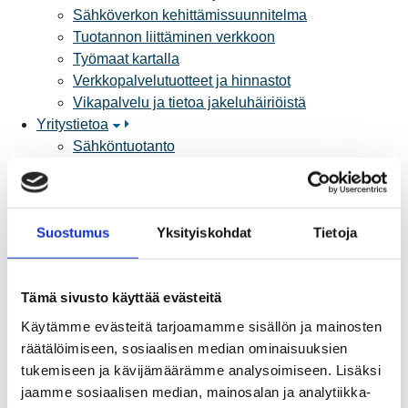
Sähköverkon kehittämissuunnitelma
Tuotannon liittäminen verkkoon
Työmaat kartalla
Verkkopalvelutuotteet ja hinnastot
Vikapalvelu ja tietoa jakeluhäiriöistä
Yritystietoa
Sähköntuotanto
Tietoa Rauman Energiasta
Vuosikertomukset ja asiakaslehti
Yhteistyöverkosto
Suostumus
Yksityiskohdat
Tietoja
Palvelut
Aurinkosähkön hankinta
Energiansäästö kotitaloudessa
Tämä sivusto käyttää evästeitä
Kulutuksen seuranta
Laskutus
Käytämme evästeitä tarjoamamme sisällön ja mainosten
Muuttajalle
räätälöimiseen, sosiaalisen median ominaisuuksien
Sähköauton lataaminen
tukemiseen ja kävijämäärämme analysoimiseen. Lisäksi
Valtakirja ja asiointi toisen puolesta
jaamme sosiaalisen median, mainosalan ja analytiikka-