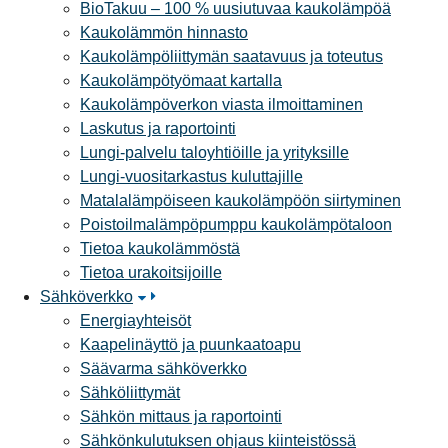
BioTakuu – 100 % uusiutuvaa kaukolämpöä
Kaukolämmön hinnasto
Kaukolämpöliittymän saatavuus ja toteutus
Kaukolämpötyömaat kartalla
Kaukolämpöverkon viasta ilmoittaminen
Laskutus ja raportointi
Lungi-palvelu taloyhtiöille ja yrityksille
Lungi-vuositarkastus kuluttajille
Matalalämpöiseen kaukolämpöön siirtyminen
Poistoilmalämpöpumppu kaukolämpötaloon
Tietoa kaukolämmöstä
Tietoa urakoitsijoille
Sähköverkko
Energiayhteisöt
Kaapelinäyttö ja puunkaatoapu
Säävarma sähköverkko
Sähköliittymät
Sähkön mittaus ja raportointi
Sähkönkulutuksen ohjaus kiinteistössä