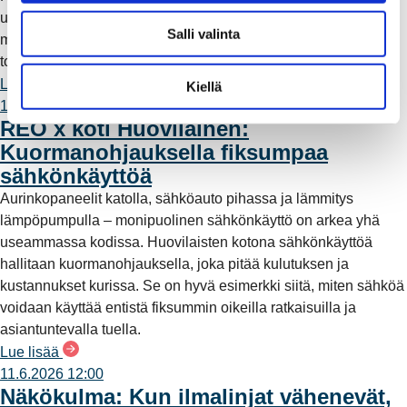
uudella maa- ja merikaapeliyhteydellä. Työn myötä alueelle
l
Salli valinta
muodostuu rengasverkkoyhteys, joka parantaa sähkönjakelun
i
toimintavarmuutta ja vähentää myrskyille alttiita ilmalinjoja.
n
t
Lue lisää
Kiellä
a
10.6.2026 10:00
REO x koti Huovilainen:
Kuormanohjauksella fiksumpaa
sähkönkäyttöä
Aurinkopaneelit katolla, sähköauto pihassa ja lämmitys
lämpöpumpulla – monipuolinen sähkönkäyttö on arkea yhä
useammassa kodissa. Huovilaisten kotona sähkönkäyttöä
hallitaan kuormanohjauksella, joka pitää kulutuksen ja
kustannukset kurissa. Se on hyvä esimerkki siitä, miten sähköä
voidaan käyttää entistä fiksummin oikeilla ratkaisuilla ja
asiantuntevalla tuella.
Lue lisää
11.6.2026 12:00
Näkökulma: Kun ilmalinjat vähenevät,