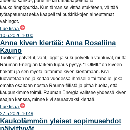
alueella sähkö-, puhelin- tai datakaapeleita tai
kaukolämpöputkia. Kun tämän selvittää etukäteen, välttää
työtapaturmat sekä kaapeli tai putkirikkojen aiheuttamat
vahingot.
Lue lisää
10.6.2026 10:00
Anna kiven kiertää: Anna Rosaliina
Kauno
Tuotteet, palvelut, värit, logot ja sukupolvetkin vaihtuvat, mutta
Rauman Energian tärkein lupaus pysyy. “TOIMII.” on kiveen
hakattu ja sen myötä laitamme kiven kiertämään. Kivi
luovutetaan neljä kertaa vuodessa ihmiselle tai taholle, joka
omalta osaltaan nostaa Rauma-fiilistä ja pitää huolta, että
kaupunkimme toimii. Rauman Energia valitsee yhdessä kiven
saajan kanssa, minne kivi seuraavaksi kiertää.
Lue lisää
27.5.2026 10:49
Kaukolämmön yleiset sopimusehdot
päivittyvät