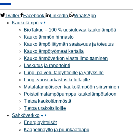
Twitter
Facebook
LinkedIn
WhatsApp
Kaukolämpö
BioTakuu – 100 % uusiutuvaa kaukolämpöä
Kaukolämmön hinnasto
Kaukolämpöliittymän saatavuus ja toteutus
Kaukolämpötyömaat kartalla
Kaukolämpöverkon viasta ilmoittaminen
Laskutus ja raportointi
Lungi-palvelu taloyhtiöille ja yrityksille
Lungi-vuositarkastus kuluttajille
Matalalämpöiseen kaukolämpöön siirtyminen
Poistoilmalämpöpumppu kaukolämpötaloon
Tietoa kaukolämmöstä
Tietoa urakoitsijoille
Sähköverkko
Energiayhteisöt
Kaapelinäyttö ja puunkaatoapu