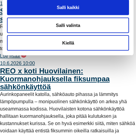
11.6.2026 12:00
v
Salli kaikki
Säävarma sähköverkko rakentuu
a
saaristoon
l
Salli valinta
Rauman Energia on vahvistanut saariston sähköverkkoa
i
uudella maa- ja merikaapeliyhteydellä. Työn myötä alueelle
n
muodostuu rengasverkkoyhteys, joka parantaa sähkönjakelun
t
Kiellä
toimintavarmuutta ja vähentää myrskyille alttiita ilmalinjoja.
a
Lue lisää
10.6.2026 10:00
REO x koti Huovilainen:
Kuormanohjauksella fiksumpaa
sähkönkäyttöä
Aurinkopaneelit katolla, sähköauto pihassa ja lämmitys
lämpöpumpulla – monipuolinen sähkönkäyttö on arkea yhä
useammassa kodissa. Huovilaisten kotona sähkönkäyttöä
hallitaan kuormanohjauksella, joka pitää kulutuksen ja
kustannukset kurissa. Se on hyvä esimerkki siitä, miten sähköä
voidaan käyttää entistä fiksummin oikeilla ratkaisuilla ja