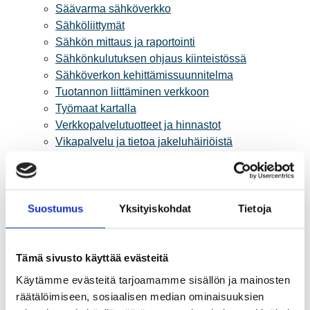
Säävarma sähköverkko
Sähköliittymät
Sähkön mittaus ja raportointi
Sähkönkulutuksen ohjaus kiinteistössä
Sähköverkon kehittämissuunnitelma
Tuotannon liittäminen verkkoon
Työmaat kartalla
Verkkopalvelutuotteet ja hinnastot
Vikapalvelu ja tietoa jakeluhäiriöistä
Yritystietoa
Sähköntuotanto
Tietoa Rauman Energiasta
Vuosikertomukset ja asiakaslehti
Suostumus
Yksityiskohdat
Tietoja
Yhteistyöverkosto
Palvelut
Tämä sivusto käyttää evästeitä
Aurinkosähkön hankinta
Energiansäästö kotitaloudessa
Käytämme evästeitä tarjoamamme sisällön ja mainosten
Kulutuksen seuranta
räätälöimiseen, sosiaalisen median ominaisuuksien
Laskutus