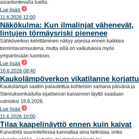
asiantuntevalla tuella.
Lue lisää
11.6.2026 12:00
Näkökulma: Kun ilmalinjat vähenevät,
lintujen törmäysriski pienenee
Sähköverkon kehittäminen näkyy arjessa ennen kaikkea
toimintavarmuutena, mutta sillä on vaikutuksia myös
ympäröivään luontoon.
Lue lisää
16.6.2026 08:40
Kaukolämpöverkon vikatilanne korjattu
Kaukolämpö saatiin palautettua kohteisiin samana päivänä ja
Steniuksenkadulla sijaitsevan kaivannon täyttö saadaan
valmiiksi 18.6.2026.
Lue lisää
11.6.2026 10:00
Tilaa kaapelinäyttö ennen kuin kaivat
Kaivutöitä suunnitellessa kannattaa aina tarkistaa, onko