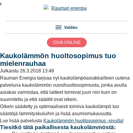
Valikko
OIVA ONLINE
Kaukolämmön huoltosopimus tuo
mielenrauhaa
Julkaistu
26.3.2018 13:48
Rauman Energia tarjoaa nyt kaukolämpöasiakkailleen uutena
palveluna kaukolämmön vuosihuoltosopimusta, jonka avulla
asiakas varmistaa, että laitteet toimivat juuri niin kuin on
suunniteltu ja että säädöt ovat oikein.
Oikein säädetty ja optimaalisesti toimiva kaukolämpö tuo
säästöjä lämmityskuluihin ja lisää asumismukavuutta.
Lue lisää palvelusta
Kaukolämmön huoltosopimus -sivulta!
Tiesitkö tätä paikallisesta kaukolämmöstä: