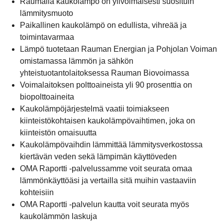
Raumalla kaukolämpö on ylivoimaisesti suosituin
lämmitysmuoto
Paikallinen kaukolämpö on edullista, vihreää ja
toimintavarmaa
Lämpö tuotetaan Rauman Energian ja Pohjolan Voiman
omistamassa lämmön ja sähkön
yhteistuotantolaitoksessa Rauman Biovoimassa
Voimalaitoksen polttoaineista yli 90 prosenttia on
biopolttoaineita
Kaukolämpöjärjestelmä vaatii toimiakseen
kiinteistökohtaisen kaukolämpövaihtimen, joka on
kiinteistön omaisuutta
Kaukolämpövaihdin lämmittää lämmitysverkostossa
kiertävän veden sekä lämpimän käyttöveden
OMA Raportti -palvelussamme voit seurata omaa
lämmönkäyttöäsi ja vertailla sitä muihin vastaaviin
kohteisiin
OMA Raportti -palvelun kautta voit seurata myös
kaukolämmön laskuja