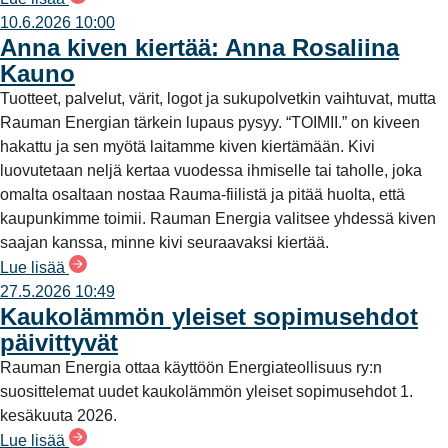
10.6.2026 10:00
Anna kiven kiertää: Anna Rosaliina
Kauno
Tuotteet, palvelut, värit, logot ja sukupolvetkin vaihtuvat, mutta
Rauman Energian tärkein lupaus pysyy. “TOIMII.” on kiveen
hakattu ja sen myötä laitamme kiven kiertämään. Kivi
luovutetaan neljä kertaa vuodessa ihmiselle tai taholle, joka
omalta osaltaan nostaa Rauma-fiilistä ja pitää huolta, että
kaupunkimme toimii. Rauman Energia valitsee yhdessä kiven
saajan kanssa, minne kivi seuraavaksi kiertää.
Lue lisää
27.5.2026 10:49
Kaukolämmön yleiset sopimusehdot
päivittyvät
Rauman Energia ottaa käyttöön Energiateollisuus ry:n
suosittelemat uudet kaukolämmön yleiset sopimusehdot 1.
kesäkuuta 2026.
Lue lisää