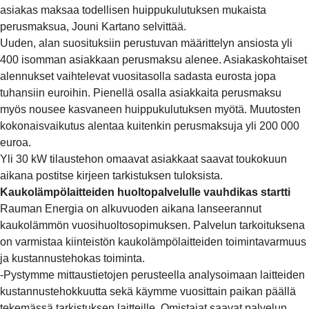
asiakas maksaa todellisen huippukulutuksen mukaista
perusmaksua, Jouni Kartano selvittää.
Uuden, alan suosituksiin perustuvan määrittelyn ansiosta yli
400 isomman asiakkaan perusmaksu alenee. Asiakaskohtaiset
alennukset vaihtelevat vuositasolla sadasta eurosta jopa
tuhansiin euroihin. Pienellä osalla asiakkaita perusmaksu
myös nousee kasvaneen huippukulutuksen myötä. Muutosten
kokonaisvaikutus alentaa kuitenkin perusmaksuja yli 200 000
euroa.
Yli 30 kW tilaustehon omaavat asiakkaat saavat toukokuun
aikana postitse kirjeen tarkistuksen tuloksista.
Kaukolämpölaitteiden huoltopalvelulle vauhdikas startti
Rauman Energia on alkuvuoden aikana lanseerannut
kaukolämmön vuosihuoltosopimuksen. Palvelun tarkoituksena
on varmistaa kiinteistön kaukolämpölaitteiden toimintavarmuus
ja kustannustehokas toiminta.
-Pystymme mittaustietojen perusteella analysoimaan laitteiden
kustannustehokkuutta sekä käymme vuosittain paikan päällä
tekemässä tarkistuksen laitteille. Omistajat saavat palvelun