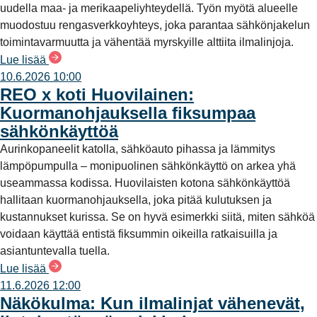
uudella maa- ja merikaapeliyhteydellä. Työn myötä alueelle
muodostuu rengasverkkoyhteys, joka parantaa sähkönjakelun
toimintavarmuutta ja vähentää myrskyille alttiita ilmalinjoja.
Lue lisää
10.6.2026 10:00
REO x koti Huovilainen:
Kuormanohjauksella fiksumpaa
sähkönkäyttöä
Aurinkopaneelit katolla, sähköauto pihassa ja lämmitys
lämpöpumpulla – monipuolinen sähkönkäyttö on arkea yhä
useammassa kodissa. Huovilaisten kotona sähkönkäyttöä
hallitaan kuormanohjauksella, joka pitää kulutuksen ja
kustannukset kurissa. Se on hyvä esimerkki siitä, miten sähköä
voidaan käyttää entistä fiksummin oikeilla ratkaisuilla ja
asiantuntevalla tuella.
Lue lisää
11.6.2026 12:00
Näkökulma: Kun ilmalinjat vähenevät,