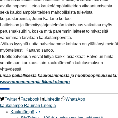
avulla nopeasti tietoa kaukolämpölaitteiden vikaantumisesta
sekä kaukolämpölaitteiden mahdollisista tulevista
korjaustarpeista, Jouni Kartano kertoo.
Laitteiston ja lämmitysjärjestelmän toimivuus vaikuttaa myös
perusmaksuihin, koska mitä paremmin laitteet toimivat sitä
vähemmän tarvitaan kaukolämpövettä.
-Vilkas kysyntä uutta palveluamme kohtaan on yllättänyt meidät
myönteisesti, Kartano sanoo.
Huoltopalveluun voivat liittyä kaikki asiakkaat. Palvelun hinta
veloitetaan kuukausittain kaukolämmön kulutusmaksun
yhteydessä.
Lisää paikallisesta kaukolämmöstä ja huoltosopimuksesta:
www.raumanenergia.fi/kaukolampo
Twitter
Facebook
LinkedIn
WhatsApp
kaukolämpö
Rauman Energia
Kaukolämpö