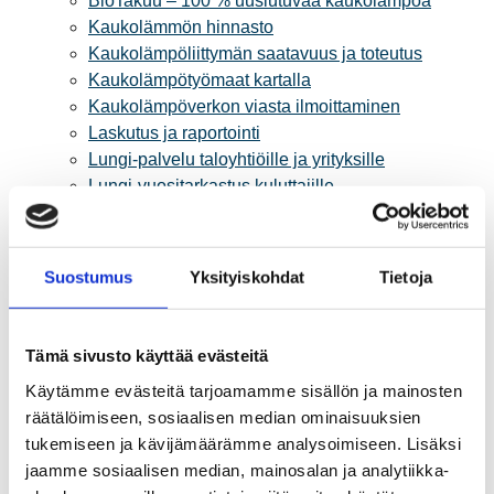
BioTakuu – 100 % uusiutuvaa kaukolämpöä
Kaukolämmön hinnasto
Kaukolämpöliittymän saatavuus ja toteutus
Kaukolämpötyömaat kartalla
Kaukolämpöverkon viasta ilmoittaminen
Laskutus ja raportointi
Lungi-palvelu taloyhtiöille ja yrityksille
Lungi-vuositarkastus kuluttajille
Matalalämpöiseen kaukolämpöön siirtyminen
Poistoilmalämpöpumppu kaukolämpötaloon
Tietoa kaukolämmöstä
Suostumus
Yksityiskohdat
Tietoja
Tietoa urakoitsijoille
Sähköverkko
Energiayhteisöt
Tämä sivusto käyttää evästeitä
Kaapelinäyttö ja puunkaatoapu
Käytämme evästeitä tarjoamamme sisällön ja mainosten
Säävarma sähköverkko
räätälöimiseen, sosiaalisen median ominaisuuksien
Sähköliittymät
tukemiseen ja kävijämäärämme analysoimiseen. Lisäksi
Sähkön mittaus ja raportointi
jaamme sosiaalisen median, mainosalan ja analytiikka-
Sähkönkulutuksen ohjaus kiinteistössä