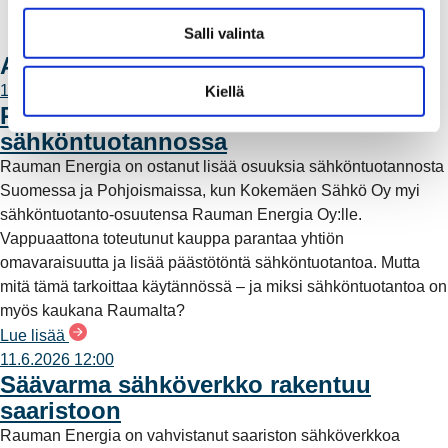
l
Laskutusosoitteet
Salli valinta
i
Ota yhteyttä
Ajankohtaista
n
t
11.6.2026 12:00
Kiellä
Rauman Energia vahvistaa rooliaan
a
sähköntuotannossa
Rauman Energia on ostanut lisää osuuksia sähköntuotannosta
Suomessa ja Pohjoismaissa, kun Kokemäen Sähkö Oy myi
sähköntuotanto-osuutensa Rauman Energia Oy:lle.
Vappuaattona toteutunut kauppa parantaa yhtiön
omavaraisuutta ja lisää päästötöntä sähköntuotantoa. Mutta
mitä tämä tarkoittaa käytännössä – ja miksi sähköntuotantoa on
myös kaukana Raumalta?
Lue lisää
11.6.2026 12:00
Säävarma sähköverkko rakentuu
saaristoon
Rauman Energia on vahvistanut saariston sähköverkkoa