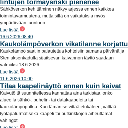
lintujen törmäysriski pienenee
Sähköverkon kehittäminen näkyy arjessa ennen kaikkea
toimintavarmuutena, mutta sillä on vaikutuksia myös
ympäröivään luontoon.
Lue lisää
16.6.2026 08:40
Kaukolämpöverkon vikatilanne korjattu
Kaukolämpö saatiin palautettua kohteisiin samana päivänä ja
Steniuksenkadulla sijaitsevan kaivannon täyttö saadaan
valmiiksi 18.6.2026.
Lue lisää
11.6.2026 10:00
Tilaa kaapelinäyttö ennen kuin kaivat
Kaivutöitä suunnitellessa kannattaa aina tarkistaa, onko
alueella sähkö-, puhelin- tai datakaapeleita tai
kaukolämpöputkia. Kun tämän selvittää etukäteen, välttää
työtapaturmat sekä kaapeli tai putkirikkojen aiheuttamat
vahingot.
Lue lisää