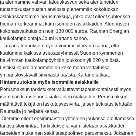
ja alennamme vahvan talouskasvun sekä alentuneiden
tuotantokustannusten ansiosta pienemmän kokoluokan
asiakaskantamme perusmaksuja, jotka ovat olleet suhteessa
hieman korkeammat kuin isompien asiakkaiden. Alennusten
kokonaisvaikutus on noin 130 000 euroa, Rauman Energian
kaukolämpöjohtaja Jouni Kartano sanoo.
-Tämän alennuksen myötä voimme ylpeänä sanoa, että
kuulumme kaikissa asiakasryhmissä Suomen kymmenen
halvimman kaukolämpöyhtiön joukkoon yli 220 yhtiöstä.
Lisäksi kaukolämpömme on koko maan vertailussa
ympäristöystävällisimmästä päästä, Kartano jatkaa.
Hintamuutoksia myös isommille asiakkaille
Perusmaksun tarkistukset vaikuttavat tapauskohtaisesti myös
isomman tilaustehon asiakkaiden maksuihin. Perusmaksun
määrittävä tekijä on laskutusvesivirta, ja sen tarkistus tehdään
Raumalla jo neljättä kertaa.
-Olemme olleet ensimmäisten yhtiöiden joukossa aloittamassa
tarkistustoimintaa. Tarkistuksella varmistetaan asiakkaiden
tarpeiden mukainen sekä tasapuolinen perusmaksu. Jokainen