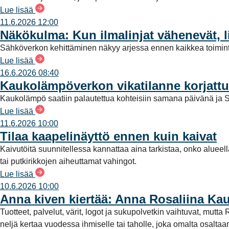
Lue lisää
t
11.6.2026 12:00
a
Näkökulma: Kun ilmalinjat vähenevät, l
Sähköverkon kehittäminen näkyy arjessa ennen kaikkea toimint
Lue lisää
16.6.2026 08:40
Kaukolämpöverkon vikatilanne korjattu
Kaukolämpö saatiin palautettua kohteisiin samana päivänä ja S
Lue lisää
11.6.2026 10:00
Tilaa kaapelinäyttö ennen kuin kaivat
Kaivutöitä suunnitellessa kannattaa aina tarkistaa, onko alueel
tai putkirikkojen aiheuttamat vahingot.
Lue lisää
10.6.2026 10:00
Anna kiven kiertää: Anna Rosaliina Ka
Tuotteet, palvelut, värit, logot ja sukupolvetkin vaihtuvat, mu
neljä kertaa vuodessa ihmiselle tai taholle, joka omalta osalt