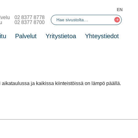
EN
lvelu
02 8377 8778
u
02 8377 8700
itu
Palvelut
Yritystietoa
Yhteystiedot
kataulussa ja kaikissa kiinteistöissä on lämpö päällä.