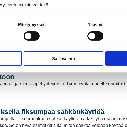
ksy markkinointievästeitä.
Mieltymykset
Tilastot
ähköntuotannossa
a Suomessa ja Pohjoismaissa, kun Kokemäen Sähkö Oy myi säh
stötöntä sähköntuotantoa. Mutta mitä tämä tarkoittaa käytännö
Salli valinta
stoon
a maa- ja merikaapeliyhteydellä. Työn myötä alueelle muodost
ksella fiksumpaa sähkönkäyttöä
pumpulla – monipuolinen sähkönkäyttö on arkea yhä useammassa
a. Se on hyvä esimerkki siitä, miten sähköä voidaan käyttää enti