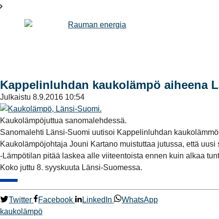
Kappelinluhdan kaukolämpö aiheena 
Julkaistu
8.9.2016 10:54
Kaukolämpöjuttua sanomalehdessä.
Sanomalehti Länsi-Suomi uutisoi Kappelinluhdan kaukolämmöstä 
Kaukolämpöjohtaja Jouni Kartano muistuttaa jutussa, että uusi
-Lämpötilan pitää laskea alle viiteentoista ennen kuin alkaa tu
Koko juttu 8. syyskuuta Länsi-Suomessa.
Twitter
Facebook
LinkedIn
WhatsApp
kaukolämpö