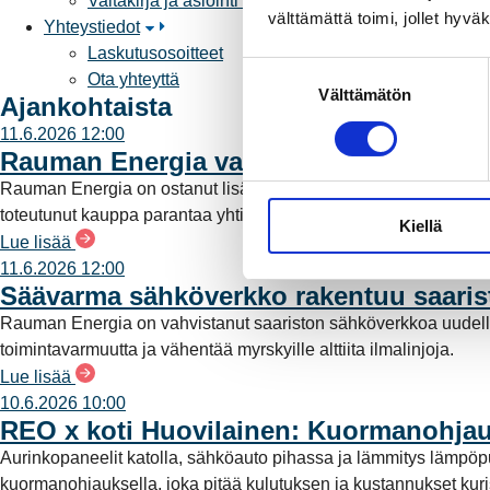
Valtakirja ja asiointi toisen puolesta
välttämättä toimi, jollet hyvä
Yhteystiedot
Laskutusosoitteet
S
Ota yhteyttä
Välttämätön
u
Ajankohtaista
o
11.6.2026 12:00
s
Rauman Energia vahvistaa rooliaan s
t
Rauman Energia on ostanut lisää osuuksia sähköntuotannost
u
toteutunut kauppa parantaa yhtiön omavaraisuutta ja lisää pää
Kiellä
m
Lue lisää
u
11.6.2026 12:00
k
Säävarma sähköverkko rakentuu saari
s
Rauman Energia on vahvistanut saariston sähköverkkoa uudell
e
toimintavarmuutta ja vähentää myrskyille alttiita ilmalinjoja.
n
Lue lisää
v
10.6.2026 10:00
a
REO x koti Huovilainen: Kuormanohjau
l
Aurinkopaneelit katolla, sähköauto pihassa ja lämmitys lämpö
i
kuormanohjauksella, joka pitää kulutuksen ja kustannukset kuriss
n