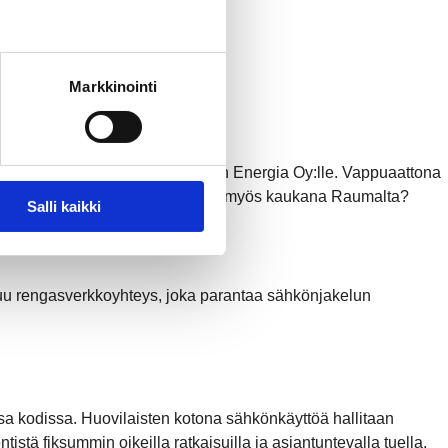
Markkinointi
köntuotanto-osuutensa Rauman Energia Oy:lle. Vappuaattona
ssä – ja miksi sähköntuotantoa on myös kaukana Raumalta?
Salli kaikki
uu rengasverkkoyhteys, joka parantaa sähkönjakelun
 kodissa. Huovilaisten kotona sähkönkäyttöä hallitaan
stä fiksummin oikeilla ratkaisuilla ja asiantuntevalla tuella.