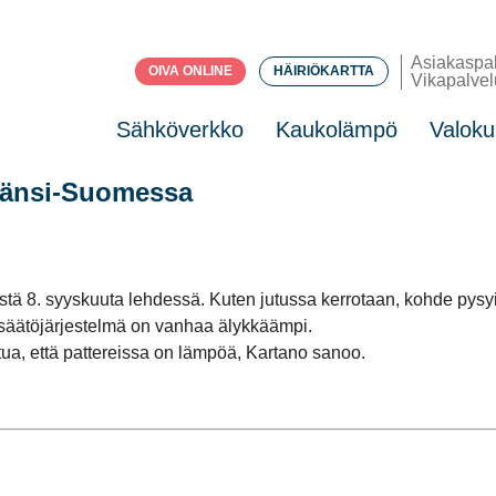
Asiakaspa
OIVA ONLINE
HÄIRIÖKARTTA
Vikapalvel
Sähköverkko
Kaukolämpö
Valoku
Länsi-Suomessa
8. syyskuuta lehdessä. Kuten jutussa kerrotaan, kohde pysyi ai
 säätöjärjestelmä on vanhaa älykkäämpi.
ntua, että pattereissa on lämpöä, Kartano sanoo.