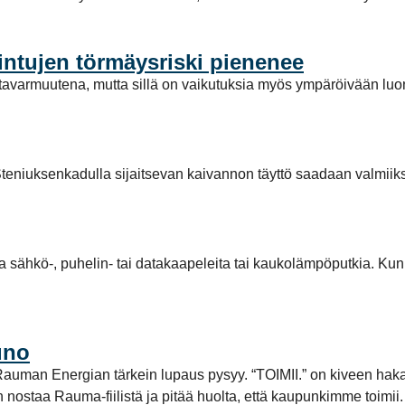
intujen törmäysriski pienenee
avarmuutena, mutta sillä on vaikutuksia myös ympäröivään luo
teniuksenkadulla sijaitsevan kaivannon täyttö saadaan valmiiks
la sähkö-, puhelin- tai datakaapeleita tai kaukolämpöputkia. Kun
uno
tta Rauman Energian tärkein lupaus pysyy. “TOIMII.” on kiveen ha
aan nostaa Rauma-fiilistä ja pitää huolta, että kaupunkimme toi