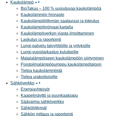
Kaukolämpö
BioTakuu – 100 % uusiutuvaa kaukolämpöä
Kaukolämmön hinnasto
Kaukolämpöliittymän saatavuus ja toteutus
Kaukolämpötyömaat kartalla
Kaukolämpöverkon viasta ilmoittaminen
Laskutus ja raportointi
Lungi-palvelu taloyhtiöille ja yrityksille
Lungi-vuositarkastus kuluttajille
Matalalämpöiseen kaukolämpöön siirtyminen
Poistoilmalämpöpumppu kaukolämpötaloon
Tietoa kaukolämmöstä
Tietoa urakoitsijoille
Sähköverkko
Energiayhteisöt
Kaapelinäyttö ja puunkaatoapu
Säävarma sähköverkko
Sähköliittymät
Sähkön mittaus ja raportointi