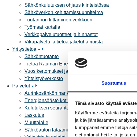
Sähkönkulutuksen ohjaus kiinteistössä
Sähköverkon kehittämissuunnitelma
Tuotannon liittäminen verkkoon
Työmaat kartalla
Verkkopalvelutuotteet ja hinnastot
Vikapalvelu ja tietoa jakeluhäiriöistä
Yritystietoa
Sähköntuotanto
Tietoa Rauman Energiasta
Vuosikertomukset ja asiakaslehti
Yhteistyöverkosto
Suostumus
Palvelut
Aurinkosähkön hankinta
Energiansäästö kotitaloudessa
Tämä sivusto käyttää eväste
Kulutuksen seuranta
Käytämme evästeitä tarjoama
Laskutus
ja kävijämäärämme analysoim
Muuttajalle
kumppaneillemme tietoja siitä
Sähköauton lataaminen
olet antanut heille tai joita 