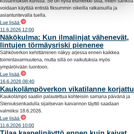
kustannukset kurissa. Se on hyvä esimerkki siitä, miten sähköä
voidaan käyttää entistä fiksummin oikeilla ratkaisuilla ja
asiantuntevalla tuella.
Lue lisää
11.6.2026 12:00
Näkökulma: Kun ilmalinjat vähenevät,
lintujen törmäysriski pienenee
Sähköverkon kehittäminen näkyy arjessa ennen kaikkea
toimintavarmuutena, mutta sillä on vaikutuksia myös
ympäröivään luontoon.
Lue lisää
16.6.2026 08:40
Kaukolämpöverkon vikatilanne korjattu
Kaukolämpö saatiin palautettua kohteisiin samana päivänä ja
Steniuksenkadulla sijaitsevan kaivannon täyttö saadaan
valmiiksi 18.6.2026.
Lue lisää
11.6.2026 10:00
Tilaa kaapelinäyttö ennen kuin kaivat