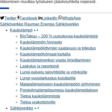
rikkominen muuttaa työalueen jääolosuhteita nopeasti.
Twitter
Facebook
LinkedIn
WhatsApp
Sähköverkko
Rauman Energia Sähköverkko
Kaukolämpö
BioTakuu – 100 % uusiutuvaa kaukolämpöä
Kaukolämmön hinnasto
Kaukolämpöliittymän saatavuus ja toteutus
Kaukolämpötyömaat kartalla
Kaukolämpöverkon viasta ilmoittaminen
Laskutus ja raportointi
Lungi-palvelu taloyhtiöille ja yrityksille
Lungi-vuositarkastus kuluttajille
Matalalämpöiseen kaukolämpöön siirtyminen
Poistoilmalämpöpumppu kaukolämpötaloon
Tietoa kaukolämmöstä
Tietoa urakoitsijoille
Sähköverkko