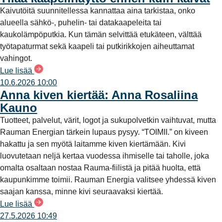
Kaivutöitä suunnitellessa kannattaa aina tarkistaa, onko
alueella sähkö-, puhelin- tai datakaapeleita tai
kaukolämpöputkia. Kun tämän selvittää etukäteen, välttää
työtapaturmat sekä kaapeli tai putkirikkojen aiheuttamat
vahingot.
Lue lisää
10.6.2026 10:00
Anna kiven kiertää: Anna Rosaliina
Kauno
Tuotteet, palvelut, värit, logot ja sukupolvetkin vaihtuvat, mutta
Rauman Energian tärkein lupaus pysyy. “TOIMII.” on kiveen
hakattu ja sen myötä laitamme kiven kiertämään. Kivi
luovutetaan neljä kertaa vuodessa ihmiselle tai taholle, joka
omalta osaltaan nostaa Rauma-fiilistä ja pitää huolta, että
kaupunkimme toimii. Rauman Energia valitsee yhdessä kiven
saajan kanssa, minne kivi seuraavaksi kiertää.
Lue lisää
27.5.2026 10:49