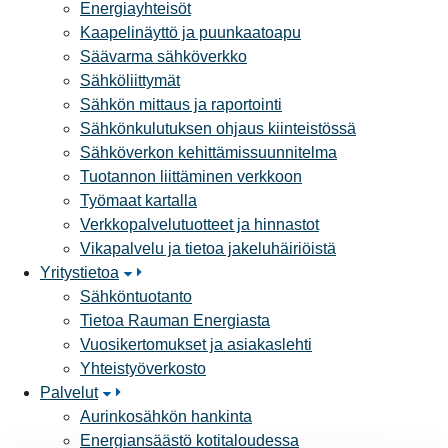
Energiayhteisöt
Kaapelinäyttö ja puunkaatoapu
Säävarma sähköverkko
Sähköliittymät
Sähkön mittaus ja raportointi
Sähkönkulutuksen ohjaus kiinteistössä
Sähköverkon kehittämissuunnitelma
Tuotannon liittäminen verkkoon
Työmaat kartalla
Verkkopalvelutuotteet ja hinnastot
Vikapalvelu ja tietoa jakeluhäiriöistä
Yritystietoa
Sähköntuotanto
Tietoa Rauman Energiasta
Vuosikertomukset ja asiakaslehti
Yhteistyöverkosto
Palvelut
Aurinkosähkön hankinta
Energiansäästö kotitaloudessa