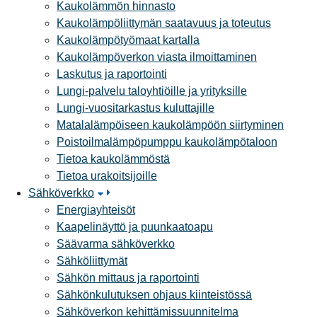
Kaukolämmön hinnasto
Kaukolämpöliittymän saatavuus ja toteutus
Kaukolämpötyömaat kartalla
Kaukolämpöverkon viasta ilmoittaminen
Laskutus ja raportointi
Lungi-palvelu taloyhtiöille ja yrityksille
Lungi-vuositarkastus kuluttajille
Matalalämpöiseen kaukolämpöön siirtyminen
Poistoilmalämpöpumppu kaukolämpötaloon
Tietoa kaukolämmöstä
Tietoa urakoitsijoille
Sähköverkko
Energiayhteisöt
Kaapelinäyttö ja puunkaatoapu
Säävarma sähköverkko
Sähköliittymät
Sähkön mittaus ja raportointi
Sähkönkulutuksen ohjaus kiinteistössä
Sähköverkon kehittämissuunnitelma