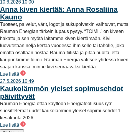
10.6.2026 10:00
Anna kiven kiertää: Anna Rosaliina
Kauno
Tuotteet, palvelut, värit, logot ja sukupolvetkin vaihtuvat, mutta
Rauman Energian tärkein lupaus pysyy. “TOIMII.” on kiveen
hakattu ja sen myötä laitamme kiven kiertämään. Kivi
luovutetaan neljä kertaa vuodessa ihmiselle tai taholle, joka
omalta osaltaan nostaa Rauma-fiilistä ja pitää huolta, että
kaupunkimme toimii. Rauman Energia valitsee yhdessä kiven
saajan kanssa, minne kivi seuraavaksi kiertää.
Lue lisää
27.5.2026 10:49
Kaukolämmön yleiset sopimusehdot
päivittyvät
Rauman Energia ottaa käyttöön Energiateollisuus ry:n
suosittelemat uudet kaukolämmön yleiset sopimusehdot 1.
kesäkuuta 2026.
Lue lisää