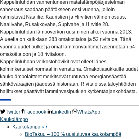
Kappelinluhdan vanhentuneen matalalämpöjärjestelmän
saneeraus saadaan päätökseen ensi vuonna, jolloin
valmistuvat Naalitie, Kauristien ja Hirvitien välinen osuus,
Naalivahe, Rusakkovahe, Supivahe ja Hirvitie 28.
Kappelinluhdan lämpöverkon uusiminen alkoi vuonna 2013.
Alueella on kaikkiaan 283 omakotitaloa ja 52 rivitaloa. Tänä
vuonna uudet putket ja omat lämmönvaihtimet asennetaan 54
omakotitaloon ja 18 rivitaloon.
Kappelinluhdan verkostohävikit ovat olleet lähes
kolminkertaiset normaaliin verrattuna. Omakotiasukkaille uudet
kaukolämpölaitteet merkitsevät tuntuvaa energiansäästöä
sähkövaraajien jäädessä historiaan. Rivitaloissa taloyhtiöiden
hallitukset päättävät lämminvesiputkien kytkentäajankohdasta.
Twitter
Facebook
LinkedIn
WhatsApp
Kaukolämpö
Kaukolämpö
BioTakuu – 100 % uusiutuvaa kaukolämpöä