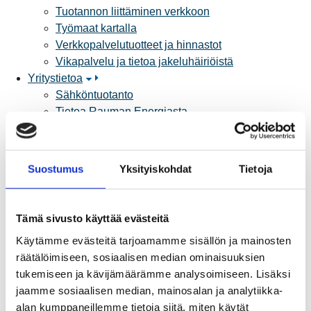
Tuotannon liittäminen verkkoon
Työmaat kartalla
Verkkopalvelutuotteet ja hinnastot
Vikapalvelu ja tietoa jakeluhäiriöistä
Yritystietoa
Sähköntuotanto
Tietoa Rauman Energiasta
Vuosikertomukset ja asiakaslehti
Yhteistyöverkosto
Palvelut
Suostumus
Yksityiskohdat
Tietoja
Aurinkosähkön hankinta
Energiansäästö kotitaloudessa
Kulutuksen seuranta
Tämä sivusto käyttää evästeitä
Laskutus
Käytämme evästeitä tarjoamamme sisällön ja mainosten
Muuttajalle
räätälöimiseen, sosiaalisen median ominaisuuksien
Sähköauton lataaminen
tukemiseen ja kävijämäärämme analysoimiseen. Lisäksi
Valtakirja ja asiointi toisen puolesta
jaamme sosiaalisen median, mainosalan ja analytiikka-
Yhteystiedot
alan kumppaneillemme tietoja siitä, miten käytät