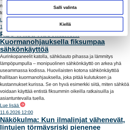
l
muodostuu rengasverkkoyhteys, joka parantaa sähkönjakelun
Salli valinta
i
toimintavarmuutta ja vähentää myrskyille alttiita ilmalinjoja.
n
Lue lisää
t
Kiellä
10.6.2026 10:00
a
REO x koti Huovilainen:
Kuormanohjauksella fiksumpaa
sähkönkäyttöä
Aurinkopaneelit katolla, sähköauto pihassa ja lämmitys
lämpöpumpulla – monipuolinen sähkönkäyttö on arkea yhä
useammassa kodissa. Huovilaisten kotona sähkönkäyttöä
hallitaan kuormanohjauksella, joka pitää kulutuksen ja
kustannukset kurissa. Se on hyvä esimerkki siitä, miten sähköä
voidaan käyttää entistä fiksummin oikeilla ratkaisuilla ja
asiantuntevalla tuella.
Lue lisää
11.6.2026 12:00
Näkökulma: Kun ilmalinjat vähenevät,
lintujen törmäysriski pienenee