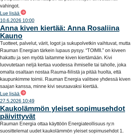
vahingot.
Lue lisää
10.6.2026 10:00
Anna kiven kiertää: Anna Rosaliina
Kauno
Tuotteet, palvelut, värit, logot ja sukupolvetkin vaihtuvat, mutta
Rauman Energian tärkein lupaus pysyy. “TOIMII.” on kiveen
hakattu ja sen myötä laitamme kiven kiertämään. Kivi
luovutetaan neljä kertaa vuodessa ihmiselle tai taholle, joka
omalta osaltaan nostaa Rauma-fiilistä ja pitää huolta, että
kaupunkimme toimii. Rauman Energia valitsee yhdessä kiven
saajan kanssa, minne kivi seuraavaksi kiertää.
Lue lisää
27.5.2026 10:49
Kaukolämmön yleiset sopimusehdot
päivittyvät
Rauman Energia ottaa käyttöön Energiateollisuus ry:n
suosittelemat uudet kaukolämmön yleiset sopimusehdot 1.