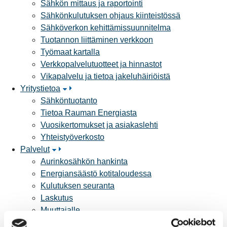
Sähkön mittaus ja raportointi
Sähkönkulutuksen ohjaus kiinteistössä
Sähköverkon kehittämissuunnitelma
Tuotannon liittäminen verkkoon
Työmaat kartalla
Verkkopalvelutuotteet ja hinnastot
Vikapalvelu ja tietoa jakeluhäiriöistä
Yritystietoa
Sähköntuotanto
Tietoa Rauman Energiasta
Vuosikertomukset ja asiakaslehti
Yhteistyöverkosto
Palvelut
Aurinkosähkön hankinta
Energiansäästö kotitaloudessa
Kulutuksen seuranta
Laskutus
Muuttajalle
Sähköauton lataaminen