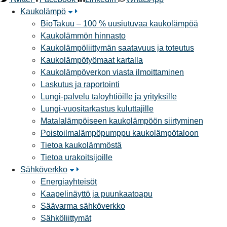
Kaukolämpö
BioTakuu – 100 % uusiutuvaa kaukolämpöä
Kaukolämmön hinnasto
Kaukolämpöliittymän saatavuus ja toteutus
Kaukolämpötyömaat kartalla
Kaukolämpöverkon viasta ilmoittaminen
Laskutus ja raportointi
Lungi-palvelu taloyhtiöille ja yrityksille
Lungi-vuositarkastus kuluttajille
Matalalämpöiseen kaukolämpöön siirtyminen
Poistoilmalämpöpumppu kaukolämpötaloon
Tietoa kaukolämmöstä
Tietoa urakoitsijoille
Sähköverkko
Energiayhteisöt
Kaapelinäyttö ja puunkaatoapu
Säävarma sähköverkko
Sähköliittymät