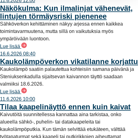
11.6.2026 12:00
Näkökulma: Kun ilmalinjat vähenevät,
lintujen törmäysriski pienenee
Sähköverkon kehittäminen näkyy arjessa ennen kaikkea
toimintavarmuutena, mutta sillä on vaikutuksia myös
ympäröivään luontoon.
Lue lisää
16.6.2026 08:40
Kaukolämpöverkon vikatilanne korjattu
Kaukolämpö saatiin palautettua kohteisiin samana päivänä ja
Steniuksenkadulla sijaitsevan kaivannon täyttö saadaan
valmiiksi 18.6.2026.
Lue lisää
11.6.2026 10:00
Tilaa kaapelinäyttö ennen kuin kaivat
Kaivutöitä suunnitellessa kannattaa aina tarkistaa, onko
alueella sähkö-, puhelin- tai datakaapeleita tai
kaukolämpöputkia. Kun tämän selvittää etukäteen, välttää
työtapaturmat sekä kaapeli tai putkirikkojen aiheuttamat