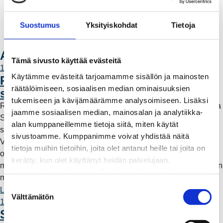
Valtakirja ja asiointi toisen puolesta
Yhteystiedot
Suostumus
Yksityiskohdat
Tietoja
Laskutusosoitteet
Ota yhteyttä
Ajankohtaista
Tämä sivusto käyttää evästeitä
11.6.2026 12:00
Käytämme evästeitä tarjoamamme sisällön ja mainosten
Rauman Energia vahvistaa rooliaan
räätälöimiseen, sosiaalisen median ominaisuuksien
sähköntuotannossa
tukemiseen ja kävijämäärämme analysoimiseen. Lisäksi
Rauman Energia on ostanut lisää osuuksia sähköntuotannosta
jaamme sosiaalisen median, mainosalan ja analytiikka-
Suomessa ja Pohjoismaissa, kun Kokemäen Sähkö Oy myi
alan kumppaneillemme tietoja siitä, miten käytät
sähköntuotanto-osuutensa Rauman Energia Oy:lle.
sivustoamme. Kumppanimme voivat yhdistää näitä
Vappuaattona toteutunut kauppa parantaa yhtiön
tietoja muihin tietoihin, joita olet antanut heille tai joita on
omavaraisuutta ja lisää päästötöntä sähköntuotantoa. Mutta
kerätty, kun olet käyttänyt heidän palvelujaan.
mitä tämä tarkoittaa käytännössä – ja miksi sähköntuotantoa on
Huomaathan, että sivustolla olevat videot eivät
myös kaukana Raumalta?
välttämättä toimi, jollet hyväksy markkinointievästeitä.
S
Lue lisää
Välttämätön
u
11.6.2026 12:00
o
Säävarma sähköverkko rakentuu
s