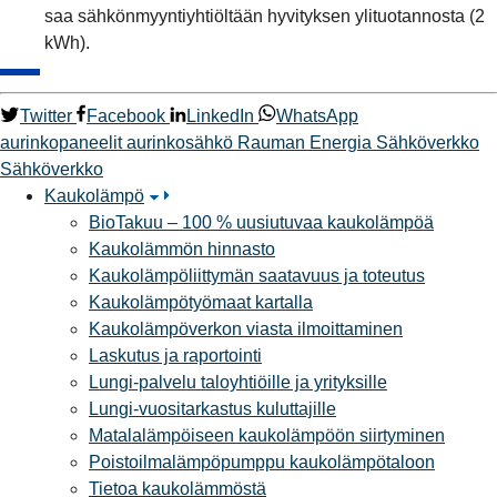
saa sähkönmyyntiyhtiöltään hyvityksen ylituotannosta (2
kWh).
Twitter
Facebook
LinkedIn
WhatsApp
aurinkopaneelit
aurinkosähkö
Rauman Energia Sähköverkko
Sähköverkko
Kaukolämpö
BioTakuu – 100 % uusiutuvaa kaukolämpöä
Kaukolämmön hinnasto
Kaukolämpöliittymän saatavuus ja toteutus
Kaukolämpötyömaat kartalla
Kaukolämpöverkon viasta ilmoittaminen
Laskutus ja raportointi
Lungi-palvelu taloyhtiöille ja yrityksille
Lungi-vuositarkastus kuluttajille
Matalalämpöiseen kaukolämpöön siirtyminen
Poistoilmalämpöpumppu kaukolämpötaloon
Tietoa kaukolämmöstä