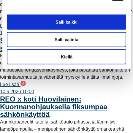
omavaraisuutta ja lisää päästötöntä sähköntuotantoa. Mutta
e
mitä tämä tarkoittaa käytännössä – ja miksi sähköntuotantoa on
n
myös kaukana Raumalta?
v
Salli kaikki
Lue lisää
a
11.6.2026 12:00
l
Säävarma sähköverkko rakentuu
Salli valinta
i
saaristoon
n
Rauman Energia on vahvistanut saariston sähköverkkoa
t
Kiellä
uudella maa- ja merikaapeliyhteydellä. Työn myötä alueelle
a
muodostuu rengasverkkoyhteys, joka parantaa sähkönjakelun
toimintavarmuutta ja vähentää myrskyille alttiita ilmalinjoja.
Lue lisää
10.6.2026 10:00
REO x koti Huovilainen:
Kuormanohjauksella fiksumpaa
sähkönkäyttöä
Aurinkopaneelit katolla, sähköauto pihassa ja lämmitys
lämpöpumpulla – monipuolinen sähkönkäyttö on arkea yhä