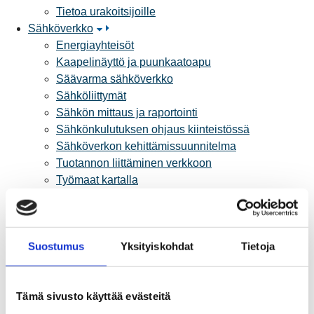
Tietoa urakoitsijoille
Sähköverkko
Energiayhteisöt
Kaapelinäyttö ja puunkaatoapu
Säävarma sähköverkko
Sähköliittymät
Sähkön mittaus ja raportointi
Sähkönkulutuksen ohjaus kiinteistössä
Sähköverkon kehittämissuunnitelma
Tuotannon liittäminen verkkoon
Työmaat kartalla
Verkkopalvelutuotteet ja hinnastot
Vikapalvelu ja tietoa jakeluhäiriöistä
Yritystietoa
Suostumus
Yksityiskohdat
Tietoja
Sähköntuotanto
Tietoa Rauman Energiasta
Vuosikertomukset ja asiakaslehti
Tämä sivusto käyttää evästeitä
Yhteistyöverkosto