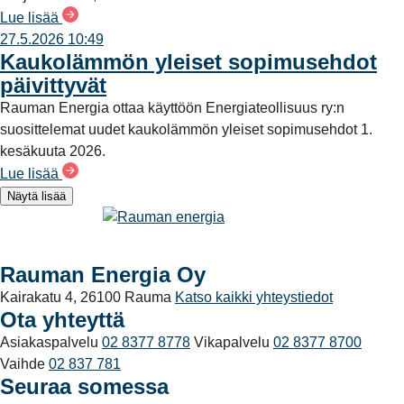
Lue lisää
27.5.2026 10:49
Kaukolämmön yleiset sopimusehdot
päivittyvät
Rauman Energia ottaa käyttöön Energiateollisuus ry:n
suosittelemat uudet kaukolämmön yleiset sopimusehdot 1.
kesäkuuta 2026.
Lue lisää
Näytä lisää
Rauman Energia Oy
Kairakatu 4, 26100 Rauma
Katso kaikki yhteystiedot
Ota yhteyttä
Asiakaspalvelu
02 8377 8778
Vikapalvelu
02 8377 8700
Vaihde
02 837 781
Seuraa somessa