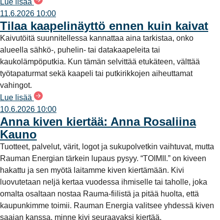
Lue lisää
11.6.2026 10:00
Tilaa kaapelinäyttö ennen kuin kaivat
Kaivutöitä suunnitellessa kannattaa aina tarkistaa, onko
alueella sähkö-, puhelin- tai datakaapeleita tai
kaukolämpöputkia. Kun tämän selvittää etukäteen, välttää
työtapaturmat sekä kaapeli tai putkirikkojen aiheuttamat
vahingot.
Lue lisää
10.6.2026 10:00
Anna kiven kiertää: Anna Rosaliina
Kauno
Tuotteet, palvelut, värit, logot ja sukupolvetkin vaihtuvat, mutta
Rauman Energian tärkein lupaus pysyy. “TOIMII.” on kiveen
hakattu ja sen myötä laitamme kiven kiertämään. Kivi
luovutetaan neljä kertaa vuodessa ihmiselle tai taholle, joka
omalta osaltaan nostaa Rauma-fiilistä ja pitää huolta, että
kaupunkimme toimii. Rauman Energia valitsee yhdessä kiven
saajan kanssa, minne kivi seuraavaksi kiertää.