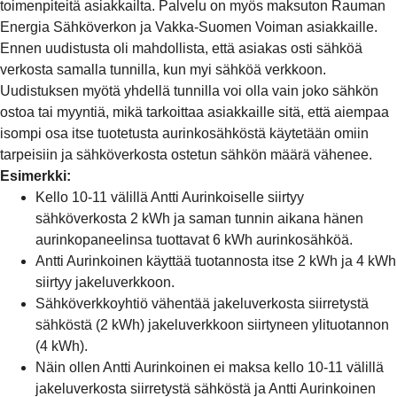
toimenpiteitä asiakkailta. Palvelu on myös maksuton Rauman
Energia Sähköverkon ja Vakka-Suomen Voiman asiakkaille.
Ennen uudistusta oli mahdollista, että asiakas osti sähköä
verkosta samalla tunnilla, kun myi sähköä verkkoon.
Uudistuksen myötä yhdellä tunnilla voi olla vain joko sähkön
ostoa tai myyntiä, mikä tarkoittaa asiakkaille sitä, että aiempaa
isompi osa itse tuotetusta aurinkosähköstä käytetään omiin
tarpeisiin ja sähköverkosta ostetun sähkön määrä vähenee.
Esimerkki:
Kello 10-11 välillä Antti Aurinkoiselle siirtyy
sähköverkosta 2 kWh ja saman tunnin aikana hänen
aurinkopaneelinsa tuottavat 6 kWh aurinkosähköä.
Antti Aurinkoinen käyttää tuotannosta itse 2 kWh ja 4 kWh
siirtyy jakeluverkkoon.
Sähköverkkoyhtiö vähentää jakeluverkosta siirretystä
sähköstä (2 kWh) jakeluverkkoon siirtyneen ylituotannon
(4 kWh).
Näin ollen Antti Aurinkoinen ei maksa kello 10-11 välillä
jakeluverkosta siirretystä sähköstä ja Antti Aurinkoinen