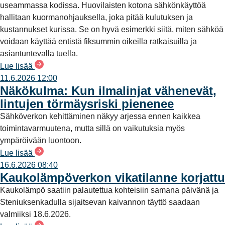
useammassa kodissa. Huovilaisten kotona sähkönkäyttöä
hallitaan kuormanohjauksella, joka pitää kulutuksen ja
kustannukset kurissa. Se on hyvä esimerkki siitä, miten sähköä
voidaan käyttää entistä fiksummin oikeilla ratkaisuilla ja
asiantuntevalla tuella.
Lue lisää
11.6.2026 12:00
Näkökulma: Kun ilmalinjat vähenevät,
lintujen törmäysriski pienenee
Sähköverkon kehittäminen näkyy arjessa ennen kaikkea
toimintavarmuutena, mutta sillä on vaikutuksia myös
ympäröivään luontoon.
Lue lisää
16.6.2026 08:40
Kaukolämpöverkon vikatilanne korjattu
Kaukolämpö saatiin palautettua kohteisiin samana päivänä ja
Steniuksenkadulla sijaitsevan kaivannon täyttö saadaan
valmiiksi 18.6.2026.