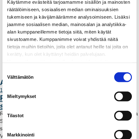
Palvelut
Käytämme evästeitä tarjoamamme sisällön ja mainosten
Aurinkosähkön hankinta
räätälöimiseen, sosiaalisen median ominaisuuksien
Energiansäästö kotitaloudessa
tukemiseen ja kävijämäärämme analysoimiseen. Lisäksi
Kulutuksen seuranta
jaamme sosiaalisen median, mainosalan ja analytiikka-
Laskutus
alan kumppaneillemme tietoja siitä, miten käytät
Muuttajalle
sivustoamme. Kumppanimme voivat yhdistää näitä
Sähköauton lataaminen
tietoja muihin tietoihin, joita olet antanut heille tai joita on
Valtakirja ja asiointi toisen puolesta
kerätty, kun olet käyttänyt heidän palvelujaan.
Yhteystiedot
Huomaathan, että sivustolla olevat videot eivät
Laskutusosoitteet
välttämättä toimi, jollet hyväksy markkinointievästeitä.
S
Ota yhteyttä
Välttämätön
u
Ajankohtaista
o
11.6.2026 12:00
s
Mieltymykset
Rauman Energia vahvistaa rooliaan
t
sähköntuotannossa
u
Rauman Energia on ostanut lisää osuuksia sähköntuotannosta
m
Tilastot
Suomessa ja Pohjoismaissa, kun Kokemäen Sähkö Oy myi
u
sähköntuotanto-osuutensa Rauman Energia Oy:lle.
k
Markkinointi
Vappuaattona toteutunut kauppa parantaa yhtiön
s