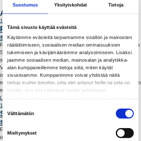
Suostumus
Yksityiskohdat
Tietoja
Ota yhteyttä
Ajankohtaista
11.6.2026 12:00
Tämä sivusto käyttää evästeitä
Rauman Energia vahvistaa rooliaan
sähköntuotannossa
Käytämme evästeitä tarjoamamme sisällön ja mainosten
räätälöimiseen, sosiaalisen median ominaisuuksien
Rauman Energia on ostanut lisää osuuksia sähköntuotannosta
tukemiseen ja kävijämäärämme analysoimiseen. Lisäksi
Suomessa ja Pohjoismaissa, kun Kokemäen Sähkö Oy myi
jaamme sosiaalisen median, mainosalan ja analytiikka-
sähköntuotanto-osuutensa Rauman Energia Oy:lle.
alan kumppaneillemme tietoja siitä, miten käytät
Vappuaattona toteutunut kauppa parantaa yhtiön
sivustoamme. Kumppanimme voivat yhdistää näitä
omavaraisuutta ja lisää päästötöntä sähköntuotantoa. Mutta
tietoja muihin tietoihin, joita olet antanut heille tai joita on
mitä tämä tarkoittaa käytännössä – ja miksi sähköntuotantoa on
kerätty, kun olet käyttänyt heidän palvelujaan.
myös kaukana Raumalta?
Huomaathan, että sivustolla olevat videot eivät
Lue lisää
välttämättä toimi, jollet hyväksy markkinointievästeitä.
11.6.2026 12:00
S
Säävarma sähköverkko rakentuu
Välttämätön
u
saaristoon
o
Rauman Energia on vahvistanut saariston sähköverkkoa
s
Mieltymykset
uudella maa- ja merikaapeliyhteydellä. Työn myötä alueelle
t