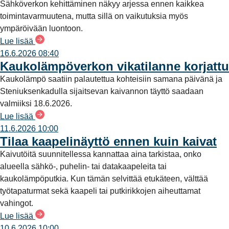
Sähköverkon kehittäminen näkyy arjessa ennen kaikkea
toimintavarmuutena, mutta sillä on vaikutuksia myös
ympäröivään luontoon.
Lue lisää
16.6.2026 08:40
Kaukolämpöverkon vikatilanne korjattu
Kaukolämpö saatiin palautettua kohteisiin samana päivänä ja
Steniuksenkadulla sijaitsevan kaivannon täyttö saadaan
valmiiksi 18.6.2026.
Lue lisää
11.6.2026 10:00
Tilaa kaapelinäyttö ennen kuin kaivat
Kaivutöitä suunnitellessa kannattaa aina tarkistaa, onko
alueella sähkö-, puhelin- tai datakaapeleita tai
kaukolämpöputkia. Kun tämän selvittää etukäteen, välttää
työtapaturmat sekä kaapeli tai putkirikkojen aiheuttamat
vahingot.
Lue lisää
10.6.2026 10:00