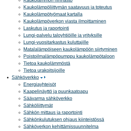
Kaukolämmön hinnasto
Kaukolämpöliittymän saatavuus ja toteutus
Kaukolämpötyömaat kartalla
Kaukolämpöverkon viasta ilmoittaminen
Laskutus ja raportointi
Lungi-palvelu taloyhtiöille ja yrityksille
Lungi-vuositarkastus kuluttajille
Matalalämpöiseen kaukolämpöön siirtyminen
Poistoilmalämpöpumppu kaukolämpötaloon
Tietoa kaukolämmöstä
Tietoa urakoitsijoille
Sähköverkko
Energiayhteisöt
Kaapelinäyttö ja puunkaatoapu
Säävarma sähköverkko
Sähköliittymät
Sähkön mittaus ja raportointi
Sähkönkulutuksen ohjaus kiinteistössä
Sähköverkon kehittämissuunnitelma