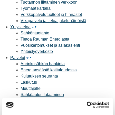
Tuotannon liittäminen verkkoon
Työmaat kartalla
Verkkopalvelutuotteet ja hinnastot
Vikapalvelu ja tietoa jakeluhäiriöistä
Yritystietoa
Sähköntuotanto
Tietoa Rauman Energiasta
Vuosikertomukset ja asiakaslehti
Yhteistyöverkosto
Palvelut
Aurinkosähkön hankinta
Energiansäästö kotitaloudessa
Kulutuksen seuranta
Laskutus
Muuttajalle
Sähköauton lataaminen
Valtakirja ja asiointi toisen puolesta
Yhteystiedot
Laskutusosoitteet