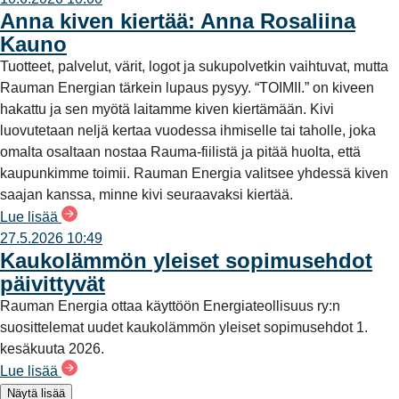
Anna kiven kiertää: Anna Rosaliina
Kauno
Tuotteet, palvelut, värit, logot ja sukupolvetkin vaihtuvat, mutta
Rauman Energian tärkein lupaus pysyy. “TOIMII.” on kiveen
hakattu ja sen myötä laitamme kiven kiertämään. Kivi
luovutetaan neljä kertaa vuodessa ihmiselle tai taholle, joka
omalta osaltaan nostaa Rauma-fiilistä ja pitää huolta, että
kaupunkimme toimii. Rauman Energia valitsee yhdessä kiven
saajan kanssa, minne kivi seuraavaksi kiertää.
Lue lisää
27.5.2026 10:49
Kaukolämmön yleiset sopimusehdot
päivittyvät
Rauman Energia ottaa käyttöön Energiateollisuus ry:n
suosittelemat uudet kaukolämmön yleiset sopimusehdot 1.
kesäkuuta 2026.
Lue lisää
Näytä lisää