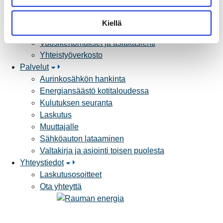
Yritystietoa
n
Sähköntuotanto
t
Kiellä
Tietoa Rauman Energiasta
a
Vuosikertomukset ja asiakaslehti
Yhteistyöverkosto
Palvelut
Aurinkosähkön hankinta
Energiansäästö kotitaloudessa
Kulutuksen seuranta
Laskutus
Muuttajalle
Sähköauton lataaminen
Valtakirja ja asiointi toisen puolesta
Yhteystiedot
Laskutusosoitteet
Ota yhteyttä