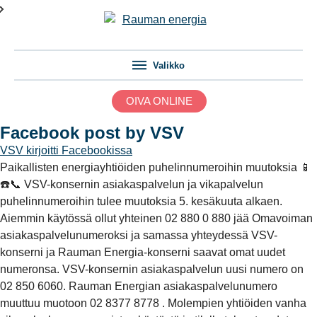
Valikko
OIVA ONLINE
Facebook post by VSV
VSV
kirjoitti Facebookissa
Paikallisten energiayhtiöiden puhelinnumeroihin muutoksia 📱
☎️📞 VSV-konsernin asiakaspalvelun ja vikapalvelun
puhelinnumeroihin tulee muutoksia 5. kesäkuuta alkaen.
Aiemmin käytössä ollut yhteinen 02 880 0 880 jää Omavoiman
asiakaspalvelunumeroksi ja samassa yhteydessä VSV-
konserni ja Rauman Energia-konserni saavat omat uudet
numeronsa. VSV-konsernin asiakaspalvelun uusi numero on
02 850 6060. Rauman Energian asiakaspalvelunumero
muuttuu muotoon 02 8377 8778 . Molempien yhtiöiden vanha