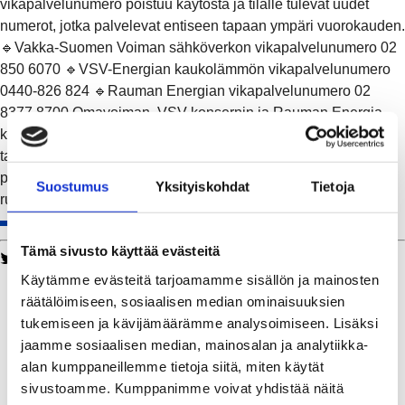
vikapalvelunumero poistuu käytöstä ja tilalle tulevat uudet
numerot, jotka palvelevat entiseen tapaan ympäri vuorokauden.
🔹Vakka-Suomen Voiman sähköverkon vikapalvelunumero 02
850 6070 🔹VSV-Energian kaukolämmön vikapalvelunumero
0440-826 824 🔹Rauman Energian vikapalvelunumero 02
8377 8700 Omavoiman, VSV-konsernin ja Rauman Energia -
konsernin asiakaspalvelu on jatkossakin puhelimitse
tavoitettavissa arkisin kello 8-20. Muutoksella pyritään
parantamaan asiakaspalvelun tavoitettavuutta mahdollisissa
Suostumus
Yksityiskohdat
Tietoja
ruuhkatilanteissa.
Tämä sivusto käyttää evästeitä
Twitter
Facebook
LinkedIn
WhatsApp
Käytämme evästeitä tarjoamamme sisällön ja mainosten
Kaukolämpö
räätälöimiseen, sosiaalisen median ominaisuuksien
BioTakuu – 100 % uusiutuvaa kaukolämpöä
tukemiseen ja kävijämäärämme analysoimiseen. Lisäksi
Kaukolämmön hinnasto
jaamme sosiaalisen median, mainosalan ja analytiikka-
Kaukolämpöliittymän saatavuus ja toteutus
alan kumppaneillemme tietoja siitä, miten käytät
Kaukolämpötyömaat kartalla
sivustoamme. Kumppanimme voivat yhdistää näitä
Kaukolämpöverkon viasta ilmoittaminen