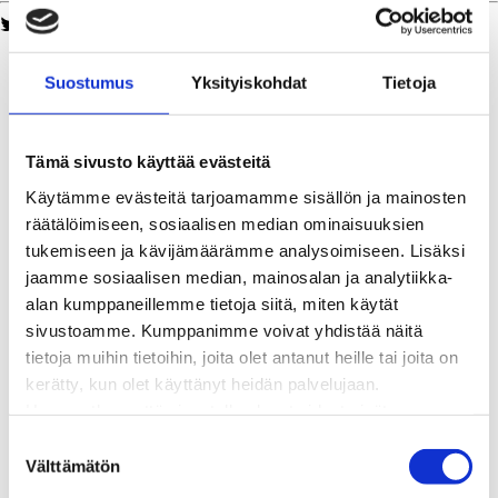
Twitter
Facebook
LinkedIn
WhatsApp
Kaukolämpö
BioTakuu – 100 % uusiutuvaa kaukolämpöä
Suostumus
Yksityiskohdat
Tietoja
Kaukolämmön hinnasto
Kaukolämpöliittymän saatavuus ja toteutus
Kaukolämpötyömaat kartalla
Tämä sivusto käyttää evästeitä
Kaukolämpöverkon viasta ilmoittaminen
Käytämme evästeitä tarjoamamme sisällön ja mainosten
Laskutus ja raportointi
räätälöimiseen, sosiaalisen median ominaisuuksien
Lungi-palvelu taloyhtiöille ja yrityksille
tukemiseen ja kävijämäärämme analysoimiseen. Lisäksi
Lungi-vuositarkastus kuluttajille
jaamme sosiaalisen median, mainosalan ja analytiikka-
Matalalämpöiseen kaukolämpöön siirtyminen
alan kumppaneillemme tietoja siitä, miten käytät
Poistoilmalämpöpumppu kaukolämpötaloon
sivustoamme. Kumppanimme voivat yhdistää näitä
Tietoa kaukolämmöstä
tietoja muihin tietoihin, joita olet antanut heille tai joita on
Tietoa urakoitsijoille
kerätty, kun olet käyttänyt heidän palvelujaan.
Sähköverkko
Huomaathan, että sivustolla olevat videot eivät
Energiayhteisöt
välttämättä toimi, jollet hyväksy markkinointievästeitä.
S
Kaapelinäyttö ja puunkaatoapu
Välttämätön
u
Säävarma sähköverkko
o