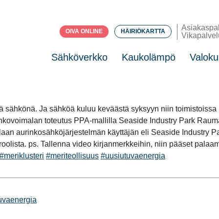
Asiakaspa
OIVA ONLINE
HÄIRIÖKARTTA
Vikapalvel
Sähköverkko
Kaukolämpö
Valoku
 sähkönä. Ja sähköä kuluu keväästä syksyyn niin toimistoissa ku
inkovoimalan toteutus PPA-mallilla Seaside Industry Park Raumall
an aurinkosähköjärjestelmän käyttäjän eli Seaside Industry Par
oolista. ps. Tallenna video kirjanmerkkeihin, niin pääset pal
#meriklusteri
#meriteollisuus
#uusiutuvaenergia
uvaenergia