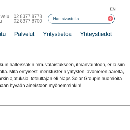
EN
lvelu
02 8377 8778
u
02 8377 8700
itu
Palvelut
Yritystietoa
Yhteystiedot
in halleissakin mm. valaistukseen, ilmanvaihtoon, erilaisiin
a. Mitä erityisesti meriklusterin yritysten, avomeren äärellä,
kin ajatuksia, toteuttajan eli Naps Solar Groupin huomioita
aamaan hyvään aineistoon myöhemminkin!