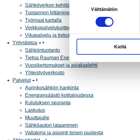
S
Sähköverkon kehittämissuunnitelma
Välttämätön
u
Tuotannon liittäminen verkkoon
o
Työmaat kartalla
s
Verkkopalvelutuotteet ja hinnastot
t
Vikapalvelu ja tietoa jakeluhäiriöistä
u
Yritystietoa
Kiellä
m
Sähköntuotanto
u
Tietoa Rauman Energiasta
k
Vuosikertomukset ja asiakaslehti
s
Yhteistyöverkosto
e
Palvelut
n
Aurinkosähkön hankinta
v
Energiansäästö kotitaloudessa
a
Kulutuksen seuranta
l
Laskutus
i
Muuttajalle
n
Sähköauton lataaminen
t
Valtakirja ja asiointi toisen puolesta
a