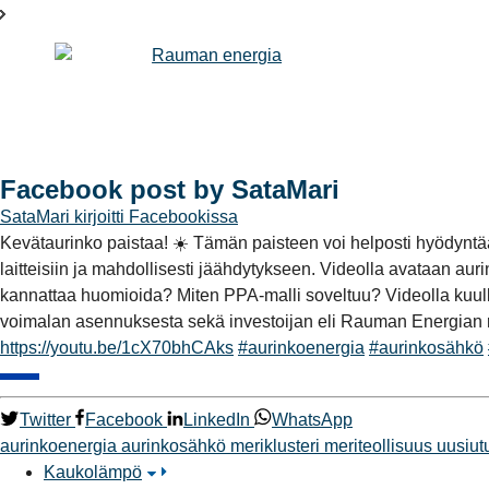
Facebook post by SataMari
SataMari
kirjoitti Facebookissa
Kevätaurinko paistaa! ☀️ Tämän paisteen voi helposti hyödyntää
laitteisiin ja mahdollisesti jäähdytykseen. Videolla avataan aur
kannattaa huomioida? Miten PPA-malli soveltuu? Videolla kuulla
voimalan asennuksesta sekä investoijan eli Rauman Energian r
https://youtu.be/1cX70bhCAks
#aurinkoenergia
#aurinkosähkö
Twitter
Facebook
LinkedIn
WhatsApp
aurinkoenergia
aurinkosähkö
meriklusteri
meriteollisuus
uusiut
Kaukolämpö