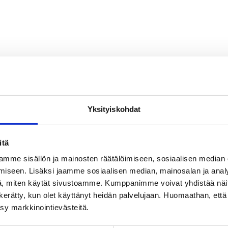
Yksityiskohdat
itä
mme sisällön ja mainosten räätälöimiseen, sosiaalisen median
iseen. Lisäksi jaamme sosiaalisen median, mainosalan ja analy
, miten käytät sivustoamme. Kumppanimme voivat yhdistää näitä t
on kerätty, kun olet käyttänyt heidän palvelujaan. Huomaathan, että 
ksy markkinointievästeitä.