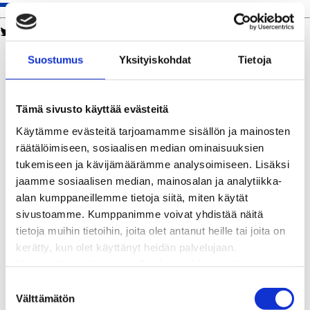
Twitter
Facebook
LinkedIn
WhatsApp
Kaukolämpö
Suostumus
Yksityiskohdat
Tietoja
BioTakuu – 100 % uusiutuvaa kaukolämpöä
Kaukolämmön hinnasto
Kaukolämpöliittymän saatavuus ja toteutus
Tämä sivusto käyttää evästeitä
Kaukolämpötyömaat kartalla
Käytämme evästeitä tarjoamamme sisällön ja mainosten
Kaukolämpöverkon viasta ilmoittaminen
räätälöimiseen, sosiaalisen median ominaisuuksien
Laskutus ja raportointi
tukemiseen ja kävijämäärämme analysoimiseen. Lisäksi
Lungi-palvelu taloyhtiöille ja yrityksille
jaamme sosiaalisen median, mainosalan ja analytiikka-
Lungi-vuositarkastus kuluttajille
alan kumppaneillemme tietoja siitä, miten käytät
Matalalämpöiseen kaukolämpöön siirtyminen
sivustoamme. Kumppanimme voivat yhdistää näitä
Poistoilmalämpöpumppu kaukolämpötaloon
tietoja muihin tietoihin, joita olet antanut heille tai joita on
Tietoa kaukolämmöstä
kerätty, kun olet käyttänyt heidän palvelujaan.
Tietoa urakoitsijoille
Huomaathan, että sivustolla olevat videot eivät
Sähköverkko
välttämättä toimi, jollet hyväksy markkinointievästeitä.
Energiayhteisöt
S
Kaapelinäyttö ja puunkaatoapu
Välttämätön
u