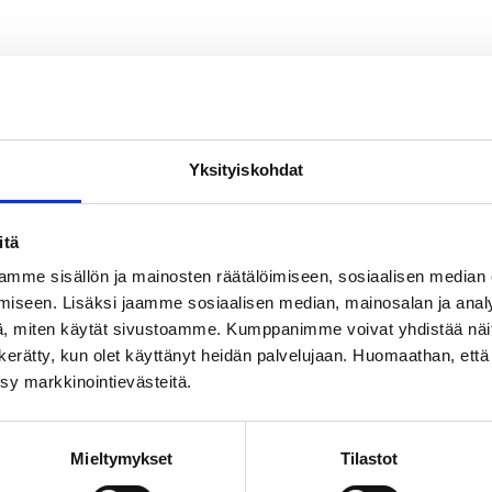
Yksityiskohdat
itä
mme sisällön ja mainosten räätälöimiseen, sosiaalisen median
iseen. Lisäksi jaamme sosiaalisen median, mainosalan ja analy
, miten käytät sivustoamme. Kumppanimme voivat yhdistää näitä t
on kerätty, kun olet käyttänyt heidän palvelujaan. Huomaathan, että 
ksy markkinointievästeitä.
Mieltymykset
Tilastot