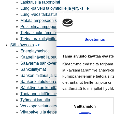
Laskutus ja raportointi
Lungi-palvelu taloyhtiöille ja yrityksille
Lungi-vuositarkastus kuluttajille
Matalalämpöiseen kaukolämpöön siirtyminen
Poistoilmalämpöpumppu kaukolämpötaloon
Tietoa kaukolämmöstä
Tietoa urakoitsijoille
Suostumus
Sähköverkko
Energiayhteisöt
Tämä sivusto käyttää eväste
Kaapelinäyttö ja puunkaatoapu
Säävarma sähköverkko
Käytämme evästeitä tarjoama
Sähköliittymät
ja kävijämäärämme analysoim
Sähkön mittaus ja raportointi
kumppaneillemme tietoja siitä
Sähkönkulutuksen ohjaus kiinteistössä
olet antanut heille tai joita 
Sähköverkon kehittämissuunnitelma
välttämättä toimi, jollet hyvä
Tuotannon liittäminen verkkoon
Työmaat kartalla
S
Verkkopalvelutuotteet ja hinnastot
Välttämätön
u
Vikapalvelu ja tietoa jakeluhäiriöistä
o