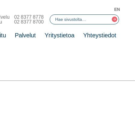
EN
lvelu
02 8377 8778
u
02 8377 8700
itu
Palvelut
Yritystietoa
Yhteystiedot