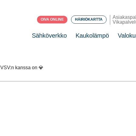
Asiakaspa
OIVA ONLINE
HÄIRIÖKARTTA
Vikapalvel
Sähköverkko
Kaukolämpö
Valoku
 VSV:n kanssa on 💎