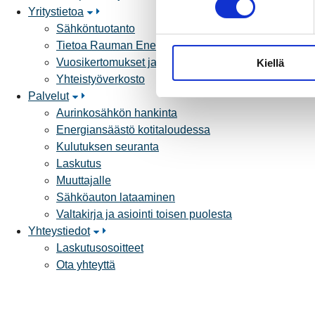
Yritystietoa
s
Sähköntuotanto
t
Tietoa Rauman Energiasta
u
Vuosikertomukset ja asiakaslehti
Kiellä
m
Yhteistyöverkosto
u
Palvelut
k
Aurinkosähkön hankinta
s
Energiansäästö kotitaloudessa
e
Kulutuksen seuranta
n
Laskutus
v
Muuttajalle
a
Sähköauton lataaminen
l
Valtakirja ja asiointi toisen puolesta
i
Yhteystiedot
n
Laskutusosoitteet
t
Ota yhteyttä
a