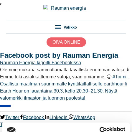
Valikko
OIVA ONLINE
Facebook post by Rauman Energia
Rauman Energia
kirjoitti Facebookissa
Olemme mukana sammuttamalla tavallista enemmän valoja. 🕯
Emme toki asiakkaittemme valoja, vaan omiamme. 🙂
#Toimii
.
Osallistu maailman suurimmalle kynttiläillalliselle
earthhour.fi
Earth Hour on lauantaina 30.3. kello 20.30–21.30. Näytä
valomerkki ilmaston ja luonnon puolesta!
Twitter
Facebook
LinkedIn
WhatsApp
Toimii.
Kaukolämpö