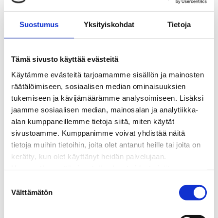
BioTakuu – 100 % uusiutuvaa kaukolämpöä
Kaukolämmön hinnasto
Suostumus
Yksityiskohdat
Tietoja
Kaukolämpöliittymän saatavuus ja toteutus
Kaukolämpötyömaat kartalla
Kaukolämpöverkon viasta ilmoittaminen
Tämä sivusto käyttää evästeitä
Laskutus ja raportointi
Käytämme evästeitä tarjoamamme sisällön ja mainosten
Lungi-palvelu taloyhtiöille ja yrityksille
räätälöimiseen, sosiaalisen median ominaisuuksien
Lungi-vuositarkastus kuluttajille
tukemiseen ja kävijämäärämme analysoimiseen. Lisäksi
Matalalämpöiseen kaukolämpöön siirtyminen
jaamme sosiaalisen median, mainosalan ja analytiikka-
Poistoilmalämpöpumppu kaukolämpötaloon
alan kumppaneillemme tietoja siitä, miten käytät
Tietoa kaukolämmöstä
sivustoamme. Kumppanimme voivat yhdistää näitä
Tietoa urakoitsijoille
tietoja muihin tietoihin, joita olet antanut heille tai joita on
Sähköverkko
kerätty, kun olet käyttänyt heidän palvelujaan.
Energiayhteisöt
Huomaathan, että sivustolla olevat videot eivät
Kaapelinäyttö ja puunkaatoapu
välttämättä toimi, jollet hyväksy markkinointievästeitä.
S
Säävarma sähköverkko
Välttämätön
u
Sähköliittymät
o
Sähkön mittaus ja raportointi
s