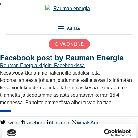
Valikko
OIVA ONLINE
Facebook post by Rauman Energia
Rauman Energia
kirjoitti Facebookissa
Kesätyöpaikkojamme hakeneille tiedoksi, että
koronatilanteesta johtuen joudumme valitettavasti siirtämään
kesätyöntekijöiden valintaa lähemmäs kesää. Seuraamme
tilannetta ja tiedotamme asiasta seuraavan kerran 15.4.
mennessä. Pahoittelemme tästä aiheutuvaa haittaa.
Twitter
Facebook
LinkedIn
WhatsApp
Kaukolämpö
BioTakuu – 100 % uusiutuvaa kaukolämpöä