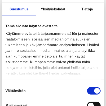
Kaukolämmön hinnasto
Suostumus
Yksityiskohdat
Tietoja
Kaukolämpöliittymän saatavuus ja toteutus
Kaukolämpötyömaat kartalla
Kaukolämpöverkon viasta ilmoittaminen
Tämä sivusto käyttää evästeitä
Laskutus ja raportointi
Käytämme evästeitä tarjoamamme sisällön ja mainosten
Lungi-palvelu taloyhtiöille ja yrityksille
räätälöimiseen, sosiaalisen median ominaisuuksien
Lungi-vuositarkastus kuluttajille
tukemiseen ja kävijämäärämme analysoimiseen. Lisäksi
Matalalämpöiseen kaukolämpöön siirtyminen
jaamme sosiaalisen median, mainosalan ja analytiikka-
Poistoilmalämpöpumppu kaukolämpötaloon
alan kumppaneillemme tietoja siitä, miten käytät
Tietoa kaukolämmöstä
sivustoamme. Kumppanimme voivat yhdistää näitä
Tietoa urakoitsijoille
tietoja muihin tietoihin, joita olet antanut heille tai joita on
Sähköverkko
kerätty, kun olet käyttänyt heidän palvelujaan.
Energiayhteisöt
Huomaathan, että sivustolla olevat videot eivät
Kaapelinäyttö ja puunkaatoapu
välttämättä toimi, jollet hyväksy markkinointievästeitä.
Säävarma sähköverkko
S
Sähköliittymät
Välttämätön
u
Sähkön mittaus ja raportointi
o
Sähkönkulutuksen ohjaus kiinteistössä
s
Mieltymykset