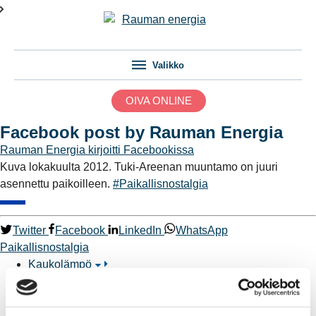
Valikko
OIVA ONLINE
Facebook post by Rauman Energia
Rauman Energia
kirjoitti Facebookissa
Kuva lokakuulta 2012. Tuki-Areenan muuntamo on juuri
asennettu paikoilleen.
#Paikallisnostalgia
Twitter
Facebook
LinkedIn
WhatsApp
Paikallisnostalgia
Kaukolämpö
BioTakuu – 100 % uusiutuvaa kaukolämpöä
Kaukolämmön hinnasto
Kaukolämpöliittymän saatavuus ja toteutus