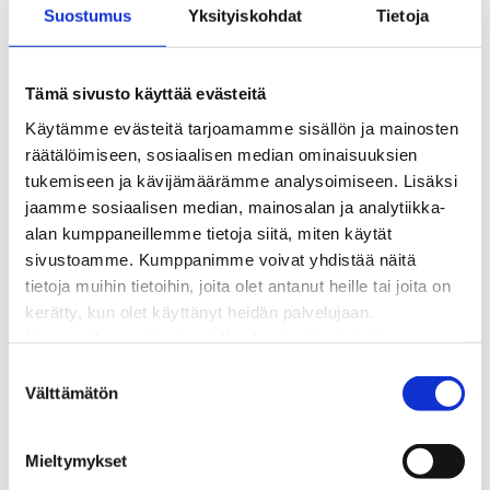
Suostumus
Yksityiskohdat
Tietoja
Kaukolämpötyömaat kartalla
Kaukolämpöverkon viasta ilmoittaminen
Laskutus ja raportointi
Tämä sivusto käyttää evästeitä
Lungi-palvelu taloyhtiöille ja yrityksille
Käytämme evästeitä tarjoamamme sisällön ja mainosten
Lungi-vuositarkastus kuluttajille
räätälöimiseen, sosiaalisen median ominaisuuksien
Matalalämpöiseen kaukolämpöön siirtyminen
tukemiseen ja kävijämäärämme analysoimiseen. Lisäksi
Poistoilmalämpöpumppu kaukolämpötaloon
jaamme sosiaalisen median, mainosalan ja analytiikka-
Tietoa kaukolämmöstä
alan kumppaneillemme tietoja siitä, miten käytät
Tietoa urakoitsijoille
sivustoamme. Kumppanimme voivat yhdistää näitä
Sähköverkko
tietoja muihin tietoihin, joita olet antanut heille tai joita on
Energiayhteisöt
kerätty, kun olet käyttänyt heidän palvelujaan.
Kaapelinäyttö ja puunkaatoapu
Huomaathan, että sivustolla olevat videot eivät
Säävarma sähköverkko
välttämättä toimi, jollet hyväksy markkinointievästeitä.
Sähköliittymät
S
Sähkön mittaus ja raportointi
Välttämätön
u
Sähkönkulutuksen ohjaus kiinteistössä
o
Sähköverkon kehittämissuunnitelma
s
Mieltymykset
Tuotannon liittäminen verkkoon
t