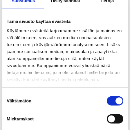
Suostumus
Yksityiskohdat
Tietoja
Kaukolämpöverkon viasta ilmoittaminen
Laskutus ja raportointi
Lungi-palvelu taloyhtiöille ja yrityksille
Tämä sivusto käyttää evästeitä
Lungi-vuositarkastus kuluttajille
Käytämme evästeitä tarjoamamme sisällön ja mainosten
Matalalämpöiseen kaukolämpöön siirtyminen
räätälöimiseen, sosiaalisen median ominaisuuksien
Poistoilmalämpöpumppu kaukolämpötaloon
tukemiseen ja kävijämäärämme analysoimiseen. Lisäksi
Tietoa kaukolämmöstä
jaamme sosiaalisen median, mainosalan ja analytiikka-
Tietoa urakoitsijoille
alan kumppaneillemme tietoja siitä, miten käytät
Sähköverkko
sivustoamme. Kumppanimme voivat yhdistää näitä
Energiayhteisöt
tietoja muihin tietoihin, joita olet antanut heille tai joita on
Kaapelinäyttö ja puunkaatoapu
kerätty, kun olet käyttänyt heidän palvelujaan.
Säävarma sähköverkko
Huomaathan, että sivustolla olevat videot eivät
Sähköliittymät
välttämättä toimi, jollet hyväksy markkinointievästeitä.
S
Sähkön mittaus ja raportointi
Välttämätön
u
Sähkönkulutuksen ohjaus kiinteistössä
o
Sähköverkon kehittämissuunnitelma
s
Tuotannon liittäminen verkkoon
Mieltymykset
t
Työmaat kartalla
u