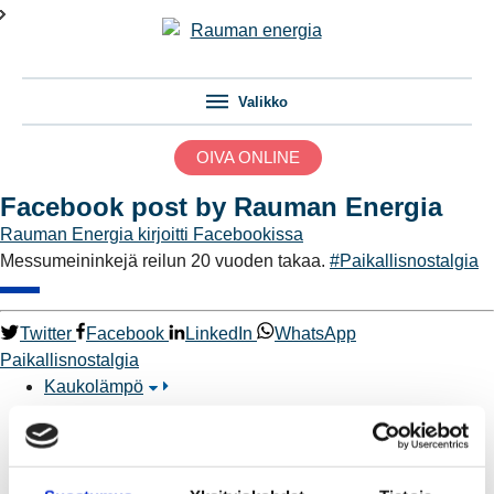
Valikko
OIVA ONLINE
Facebook post by Rauman Energia
Rauman Energia
kirjoitti Facebookissa
Messumeininkejä reilun 20 vuoden takaa.
#Paikallisnostalgia
Twitter
Facebook
LinkedIn
WhatsApp
Paikallisnostalgia
Kaukolämpö
BioTakuu – 100 % uusiutuvaa kaukolämpöä
Kaukolämmön hinnasto
Kaukolämpöliittymän saatavuus ja toteutus
Kaukolämpötyömaat kartalla