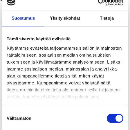
Kaukolämpö
BioTakuu – 100 % uusiutuvaa kaukolämpöä
Suostumus
Yksityiskohdat
Tietoja
Kaukolämmön hinnasto
Kaukolämpöliittymän saatavuus ja toteutus
Kaukolämpötyömaat kartalla
Tämä sivusto käyttää evästeitä
Kaukolämpöverkon viasta ilmoittaminen
Käytämme evästeitä tarjoamamme sisällön ja mainosten
Laskutus ja raportointi
räätälöimiseen, sosiaalisen median ominaisuuksien
Lungi-palvelu taloyhtiöille ja yrityksille
tukemiseen ja kävijämäärämme analysoimiseen. Lisäksi
Lungi-vuositarkastus kuluttajille
jaamme sosiaalisen median, mainosalan ja analytiikka-
Matalalämpöiseen kaukolämpöön siirtyminen
alan kumppaneillemme tietoja siitä, miten käytät
Poistoilmalämpöpumppu kaukolämpötaloon
sivustoamme. Kumppanimme voivat yhdistää näitä
Tietoa kaukolämmöstä
tietoja muihin tietoihin, joita olet antanut heille tai joita on
Tietoa urakoitsijoille
kerätty, kun olet käyttänyt heidän palvelujaan.
Sähköverkko
Huomaathan, että sivustolla olevat videot eivät
Energiayhteisöt
välttämättä toimi, jollet hyväksy markkinointievästeitä.
Kaapelinäyttö ja puunkaatoapu
S
Säävarma sähköverkko
Välttämätön
u
Sähköliittymät
o