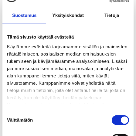
BioTakuu – 100 % uusiutuvaa kaukolämpöä
Kaukolämmön hinnasto
Suostumus
Yksityiskohdat
Tietoja
Kaukolämpöliittymän saatavuus ja toteutus
Kaukolämpötyömaat kartalla
Kaukolämpöverkon viasta ilmoittaminen
Tämä sivusto käyttää evästeitä
Laskutus ja raportointi
Käytämme evästeitä tarjoamamme sisällön ja mainosten
Lungi-palvelu taloyhtiöille ja yrityksille
räätälöimiseen, sosiaalisen median ominaisuuksien
Lungi-vuositarkastus kuluttajille
tukemiseen ja kävijämäärämme analysoimiseen. Lisäksi
Matalalämpöiseen kaukolämpöön siirtyminen
jaamme sosiaalisen median, mainosalan ja analytiikka-
Poistoilmalämpöpumppu kaukolämpötaloon
alan kumppaneillemme tietoja siitä, miten käytät
Tietoa kaukolämmöstä
sivustoamme. Kumppanimme voivat yhdistää näitä
Tietoa urakoitsijoille
tietoja muihin tietoihin, joita olet antanut heille tai joita on
Sähköverkko
kerätty, kun olet käyttänyt heidän palvelujaan.
Energiayhteisöt
Huomaathan, että sivustolla olevat videot eivät
Kaapelinäyttö ja puunkaatoapu
välttämättä toimi, jollet hyväksy markkinointievästeitä.
S
Säävarma sähköverkko
Välttämätön
u
Sähköliittymät
o
Sähkön mittaus ja raportointi
s