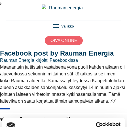
Valikko
OIVA ONLINE
Facebook post by Rauman Energia
Rauman Energia
kirjoitti Facebookissa
Maanantain ja tiistain vastaisena yönä puoli kahden aikaan oli
alueverkossa sekunnin mittainen sähkökatkos ja se ilmeni
koko Rauman alueella. Samassa yhteydessä Kappelinluhdan
alueen asiakkaiden sähkönjakelu keskeytyi 14 minuutin ajaksi
johtuen laitteen virhetoiminnasta kytkinasemallamme. Tämä
laitevika on saatu korjattua tämän aamupäivän aikana. ⚡️⚡️
Twitter
Facebook
LinkedIn
WhatsApp
Kaukolämpö