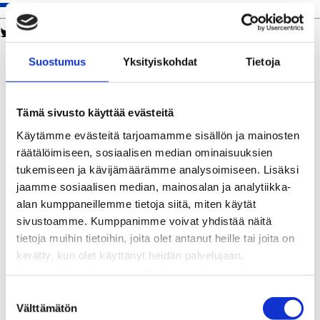
Twitter
Facebook
LinkedIn
WhatsApp
Kaukolämpö
Suostumus
Yksityiskohdat
Tietoja
BioTakuu – 100 % uusiutuvaa kaukolämpöä
Kaukolämmön hinnasto
Kaukolämpöliittymän saatavuus ja toteutus
Tämä sivusto käyttää evästeitä
Kaukolämpötyömaat kartalla
Käytämme evästeitä tarjoamamme sisällön ja mainosten
Kaukolämpöverkon viasta ilmoittaminen
räätälöimiseen, sosiaalisen median ominaisuuksien
Laskutus ja raportointi
tukemiseen ja kävijämäärämme analysoimiseen. Lisäksi
Lungi-palvelu taloyhtiöille ja yrityksille
jaamme sosiaalisen median, mainosalan ja analytiikka-
Lungi-vuositarkastus kuluttajille
alan kumppaneillemme tietoja siitä, miten käytät
Matalalämpöiseen kaukolämpöön siirtyminen
sivustoamme. Kumppanimme voivat yhdistää näitä
Poistoilmalämpöpumppu kaukolämpötaloon
tietoja muihin tietoihin, joita olet antanut heille tai joita on
Tietoa kaukolämmöstä
kerätty, kun olet käyttänyt heidän palvelujaan.
Tietoa urakoitsijoille
Huomaathan, että sivustolla olevat videot eivät
Sähköverkko
välttämättä toimi, jollet hyväksy markkinointievästeitä.
Energiayhteisöt
S
Kaapelinäyttö ja puunkaatoapu
Välttämätön
u