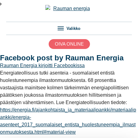
Valikko
OIVA ONLINE
Facebook post by Rauman Energia
Rauman Energia
kirjoitti Facebookissa
Energiateollisuus tutki asenteia - suomalaiset entistä
huolestuneempia ilmastonmuutoksesta. 68 prosenttia
vastaajista mainitsee kolmen tärkeimmän energiapoliittisen
päätöksen joukossa ilmastonmuutoksen hillitsemisen ja
päästöjen vähentämisen. Lue Energiateollisuuden tiedote:
https://energia.fi/ajankohtaista_ja_materiaalipankki/materiaalip
ankki/energia-
asenteet_2017_suomalaiset_entista_huolestuneempia_ilmast
onmuutoksesta.html#material-view