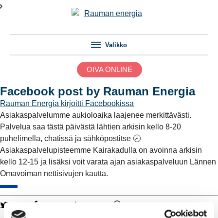
Valikko
OIVA ONLINE
Facebook post by Rauman Energia
Rauman Energia
kirjoitti Facebookissa
Asiakaspalvelumme aukioloaika laajenee merkittävästi.
Palvelua saa tästä päivästä lähtien arkisin kello 8-20
puhelimella, chatissä ja sähköpostitse 🕗
Asiakaspalvelupisteemme Kairakadulla on avoinna arkisin
kello 12-15 ja lisäksi voit varata ajan asiakaspalveluun Lännen
Omavoiman nettisivujen kautta.
Twitter
Facebook
LinkedIn
WhatsApp
Kaukolämpö