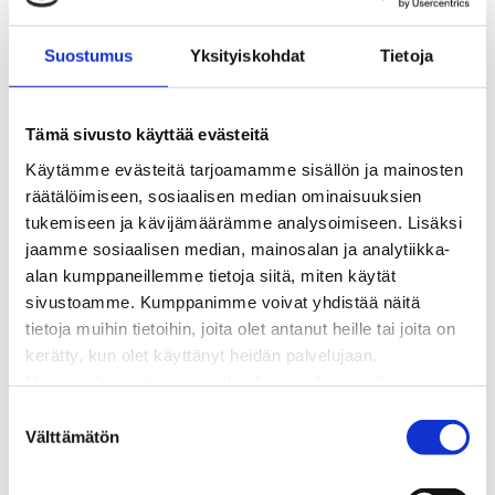
BioTakuu – 100 % uusiutuvaa kaukolämpöä
Kaukolämmön hinnasto
Suostumus
Yksityiskohdat
Tietoja
Kaukolämpöliittymän saatavuus ja toteutus
Kaukolämpötyömaat kartalla
Kaukolämpöverkon viasta ilmoittaminen
Tämä sivusto käyttää evästeitä
Laskutus ja raportointi
Käytämme evästeitä tarjoamamme sisällön ja mainosten
Lungi-palvelu taloyhtiöille ja yrityksille
räätälöimiseen, sosiaalisen median ominaisuuksien
Lungi-vuositarkastus kuluttajille
tukemiseen ja kävijämäärämme analysoimiseen. Lisäksi
Matalalämpöiseen kaukolämpöön siirtyminen
jaamme sosiaalisen median, mainosalan ja analytiikka-
Poistoilmalämpöpumppu kaukolämpötaloon
alan kumppaneillemme tietoja siitä, miten käytät
Tietoa kaukolämmöstä
sivustoamme. Kumppanimme voivat yhdistää näitä
Tietoa urakoitsijoille
tietoja muihin tietoihin, joita olet antanut heille tai joita on
Sähköverkko
kerätty, kun olet käyttänyt heidän palvelujaan.
Energiayhteisöt
Huomaathan, että sivustolla olevat videot eivät
Kaapelinäyttö ja puunkaatoapu
välttämättä toimi, jollet hyväksy markkinointievästeitä.
S
Säävarma sähköverkko
Välttämätön
u
Sähköliittymät
o
Sähkön mittaus ja raportointi
s