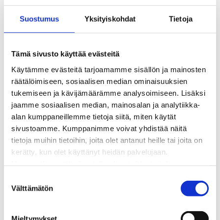
Kaukolämmön hinnasto
Suostumus
Yksityiskohdat
Tietoja
Kaukolämpöliittymän saatavuus ja toteutus
Kaukolämpötyömaat kartalla
Kaukolämpöverkon viasta ilmoittaminen
Tämä sivusto käyttää evästeitä
Laskutus ja raportointi
Käytämme evästeitä tarjoamamme sisällön ja mainosten
Lungi-palvelu taloyhtiöille ja yrityksille
räätälöimiseen, sosiaalisen median ominaisuuksien
Lungi-vuositarkastus kuluttajille
tukemiseen ja kävijämäärämme analysoimiseen. Lisäksi
Matalalämpöiseen kaukolämpöön siirtyminen
jaamme sosiaalisen median, mainosalan ja analytiikka-
Poistoilmalämpöpumppu kaukolämpötaloon
alan kumppaneillemme tietoja siitä, miten käytät
Tietoa kaukolämmöstä
sivustoamme. Kumppanimme voivat yhdistää näitä
Tietoa urakoitsijoille
tietoja muihin tietoihin, joita olet antanut heille tai joita on
Sähköverkko
kerätty, kun olet käyttänyt heidän palvelujaan.
Energiayhteisöt
Huomaathan, että sivustolla olevat videot eivät
Kaapelinäyttö ja puunkaatoapu
välttämättä toimi, jollet hyväksy markkinointievästeitä.
Säävarma sähköverkko
S
Sähköliittymät
Välttämätön
u
Sähkön mittaus ja raportointi
o
Sähkönkulutuksen ohjaus kiinteistössä
s
Mieltymykset