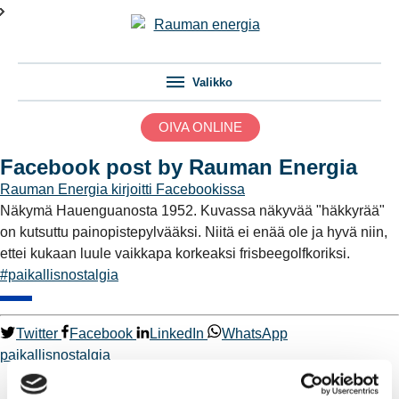
Valikko
OIVA ONLINE
Facebook post by Rauman Energia
Rauman Energia
kirjoitti Facebookissa
Näkymä Hauenguanosta 1952. Kuvassa näkyvää "häkkyrää"
on kutsuttu painopistepylvääksi. Niitä ei enää ole ja hyvä niin,
ettei kukaan luule vaikkapa korkeaksi frisbeegolfkoriksi.
#paikallisnostalgia
Twitter
Facebook
LinkedIn
WhatsApp
paikallisnostalgia
Kaukolämpö
BioTakuu – 100 % uusiutuvaa kaukolämpöä