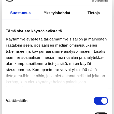
BioTakuu – 100 % uusiutuvaa kaukolämpöä
Kaukolämmön hinnasto
Suostumus
Yksityiskohdat
Tietoja
Kaukolämpöliittymän saatavuus ja toteutus
Kaukolämpötyömaat kartalla
Kaukolämpöverkon viasta ilmoittaminen
Tämä sivusto käyttää evästeitä
Laskutus ja raportointi
Käytämme evästeitä tarjoamamme sisällön ja mainosten
Lungi-palvelu taloyhtiöille ja yrityksille
räätälöimiseen, sosiaalisen median ominaisuuksien
Lungi-vuositarkastus kuluttajille
tukemiseen ja kävijämäärämme analysoimiseen. Lisäksi
Matalalämpöiseen kaukolämpöön siirtyminen
jaamme sosiaalisen median, mainosalan ja analytiikka-
Poistoilmalämpöpumppu kaukolämpötaloon
alan kumppaneillemme tietoja siitä, miten käytät
Tietoa kaukolämmöstä
sivustoamme. Kumppanimme voivat yhdistää näitä
Tietoa urakoitsijoille
tietoja muihin tietoihin, joita olet antanut heille tai joita on
Sähköverkko
kerätty, kun olet käyttänyt heidän palvelujaan.
Energiayhteisöt
Huomaathan, että sivustolla olevat videot eivät
Kaapelinäyttö ja puunkaatoapu
välttämättä toimi, jollet hyväksy markkinointievästeitä.
S
Säävarma sähköverkko
Välttämätön
u
Sähköliittymät
o
Sähkön mittaus ja raportointi
s