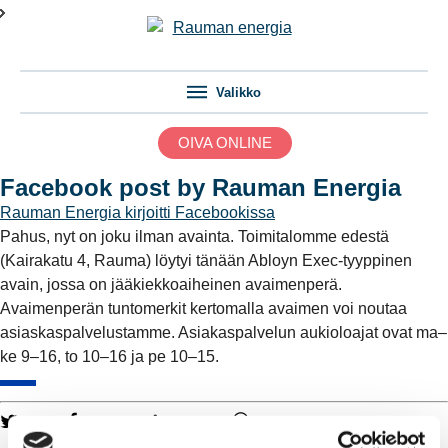
Valikko
OIVA ONLINE
Facebook post by Rauman Energia
Rauman Energia
kirjoitti Facebookissa
Pahus, nyt on joku ilman avainta. Toimitalomme edestä
(Kairakatu 4, Rauma) löytyi tänään Abloyn Exec-tyyppinen
avain, jossa on jääkiekkoaiheinen avaimenperä.
Avaimenperän tuntomerkit kertomalla avaimen voi noutaa
asiaskaspalvelustamme. Asiakaspalvelun aukioloajat ovat ma–
ke 9–16, to 10–16 ja pe 10–15.
Twitter
Facebook
LinkedIn
WhatsApp
Kaukolämpö