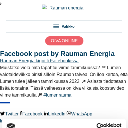
Valikko
OIVA ONLINE
Facebook post by Rauman Energia
Rauman Energia
kirjoitti Facebookissa
Muistatko vielä mitä tapahtui viime tammikuussa? 🎆 Lumen-
valotaideviikko piristi silloin Rauman talvea. On iloa kertoa, että
Lumen tulee jälleen tammikuussa 2022! 🎆 Asiasta tiedotetaan
lisää torstaina. Tässä vaiheessa on kiva vilkaista koostevideo
viime tammikuulta 🎆
#lumenrauma
Twitter
Facebook
LinkedIn
WhatsApp
lumenrauma
Kaukolämpö