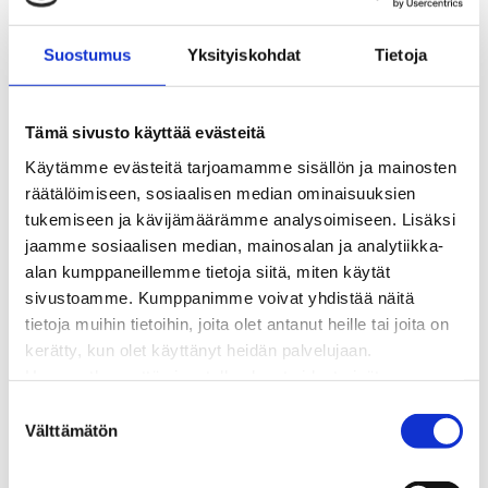
BioTakuu – 100 % uusiutuvaa kaukolämpöä
Kaukolämmön hinnasto
Suostumus
Yksityiskohdat
Tietoja
Kaukolämpöliittymän saatavuus ja toteutus
Kaukolämpötyömaat kartalla
Kaukolämpöverkon viasta ilmoittaminen
Tämä sivusto käyttää evästeitä
Laskutus ja raportointi
Käytämme evästeitä tarjoamamme sisällön ja mainosten
Lungi-palvelu taloyhtiöille ja yrityksille
räätälöimiseen, sosiaalisen median ominaisuuksien
Lungi-vuositarkastus kuluttajille
tukemiseen ja kävijämäärämme analysoimiseen. Lisäksi
Matalalämpöiseen kaukolämpöön siirtyminen
jaamme sosiaalisen median, mainosalan ja analytiikka-
Poistoilmalämpöpumppu kaukolämpötaloon
alan kumppaneillemme tietoja siitä, miten käytät
Tietoa kaukolämmöstä
sivustoamme. Kumppanimme voivat yhdistää näitä
Tietoa urakoitsijoille
tietoja muihin tietoihin, joita olet antanut heille tai joita on
Sähköverkko
kerätty, kun olet käyttänyt heidän palvelujaan.
Energiayhteisöt
Huomaathan, että sivustolla olevat videot eivät
Kaapelinäyttö ja puunkaatoapu
välttämättä toimi, jollet hyväksy markkinointievästeitä.
S
Säävarma sähköverkko
Välttämätön
u
Sähköliittymät
o
Sähkön mittaus ja raportointi
s