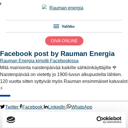
Valikko
OIVA ONLINE
Facebook post by Rauman Energia
Rauman Energia
kirjoitti Facebookissa
Mitä mainiointa naistenpäivää kaikille sähkönkäyttäjille 🌹
Naistenpäivää on vietetty jo 1900-luvun alkupuolelta lähtien.
120 vuotta sitten syttyivät myös Rauman ensimmäiset katuvalot
⚡️
Twitter
Facebook
LinkedIn
WhatsApp
Kaukolämpö
BioTakuu – 100 % uusiutuvaa kaukolämpöä
Kaukolämmön hinnasto