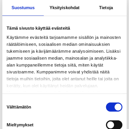
Kaukolämpöliittymän saatavuus ja toteutus
Suostumus
Yksityiskohdat
Tietoja
Kaukolämpötyömaat kartalla
Kaukolämpöverkon viasta ilmoittaminen
Laskutus ja raportointi
Tämä sivusto käyttää evästeitä
Lungi-palvelu taloyhtiöille ja yrityksille
Käytämme evästeitä tarjoamamme sisällön ja mainosten
Lungi-vuositarkastus kuluttajille
räätälöimiseen, sosiaalisen median ominaisuuksien
Matalalämpöiseen kaukolämpöön siirtyminen
tukemiseen ja kävijämäärämme analysoimiseen. Lisäksi
Poistoilmalämpöpumppu kaukolämpötaloon
jaamme sosiaalisen median, mainosalan ja analytiikka-
Tietoa kaukolämmöstä
alan kumppaneillemme tietoja siitä, miten käytät
Tietoa urakoitsijoille
sivustoamme. Kumppanimme voivat yhdistää näitä
Sähköverkko
tietoja muihin tietoihin, joita olet antanut heille tai joita on
Energiayhteisöt
kerätty, kun olet käyttänyt heidän palvelujaan.
Kaapelinäyttö ja puunkaatoapu
Huomaathan, että sivustolla olevat videot eivät
Säävarma sähköverkko
välttämättä toimi, jollet hyväksy markkinointievästeitä.
S
Sähköliittymät
Välttämätön
u
Sähkön mittaus ja raportointi
o
Sähkönkulutuksen ohjaus kiinteistössä
s
Sähköverkon kehittämissuunnitelma
Mieltymykset
t