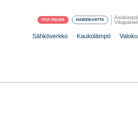
Asiakaspa
OIVA ONLINE
HÄIRIÖKARTTA
Vikapalvel
Sähköverkko
Kaukolämpö
Valoku