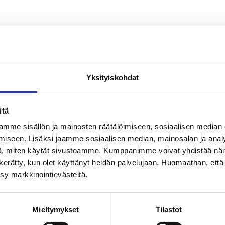
Yksityiskohdat
itä
mme sisällön ja mainosten räätälöimiseen, sosiaalisen median
iseen. Lisäksi jaamme sosiaalisen median, mainosalan ja analy
, miten käytät sivustoamme. Kumppanimme voivat yhdistää näitä t
on kerätty, kun olet käyttänyt heidän palvelujaan. Huomaathan, että 
ksy markkinointievästeitä.
Mieltymykset
Tilastot