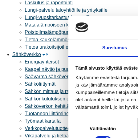
Laskutus ja raportointi
Lungi-palvelu taloyhtiöille ja yrityksille
Lungi-vuositarkastus kuluttajille
Matalalämpöiseen kaukolämpöön siirtyminen
Poistoilmalämpöpumppu kaukolämpötaloon
Tietoa kaukolämmöstä
Tietoa urakoitsijoille
Suostumus
Sähköverkko
Energiayhteisöt
Tämä sivusto käyttää eväste
Kaapelinäyttö ja puunkaatoapu
Säävarma sähköverkko
Käytämme evästeitä tarjoama
Sähköliittymät
ja kävijämäärämme analysoim
Sähkön mittaus ja raportointi
kumppaneillemme tietoja siitä
Sähkönkulutuksen ohjaus kiinteistössä
olet antanut heille tai joita 
Sähköverkon kehittämissuunnitelma
välttämättä toimi, jollet hyvä
Tuotannon liittäminen verkkoon
Työmaat kartalla
S
Verkkopalvelutuotteet ja hinnastot
Välttämätön
u
Vikapalvelu ja tietoa jakeluhäiriöistä
o