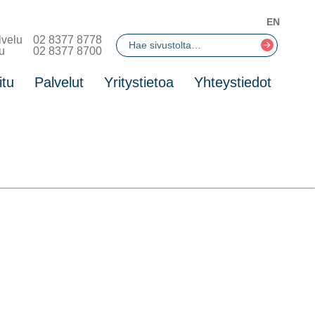
EN
lvelu
02 8377 8778
u
02 8377 8700
itu
Palvelut
Yritystietoa
Yhteystiedot