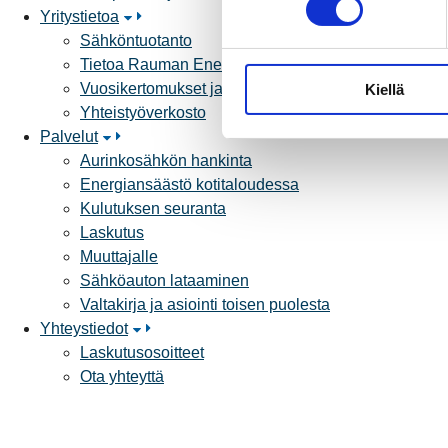
Yritystietoa
s
Sähköntuotanto
t
Tietoa Rauman Energiasta
u
Vuosikertomukset ja asiakaslehti
Kiellä
m
Yhteistyöverkosto
u
Palvelut
k
Aurinkosähkön hankinta
s
Energiansäästö kotitaloudessa
e
Kulutuksen seuranta
n
Laskutus
v
Muuttajalle
a
Sähköauton lataaminen
l
Valtakirja ja asiointi toisen puolesta
i
Yhteystiedot
n
Laskutusosoitteet
t
Ota yhteyttä
a