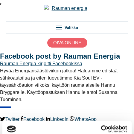
Valikko
OIVA ONLINE
Facebook post by Rauman Energia
Rauman Energia
kirjoitti Facebookissa
Hyvää Energiansäästöviikon jatkoa! Haluamme edistää
sähköautoilua ja eilen luovutimme Kia Soul EV -
täyssähköauton viikoksi käyttöön raumalaiselle Hannu
Bryggarelle. Käyttöopastuksen Hannulle antoi Susanna
Tuominen.
Twitter
Facebook
LinkedIn
WhatsApp
Kaukolämpö
BioTakuu – 100 % uusiutuvaa kaukolämpöä