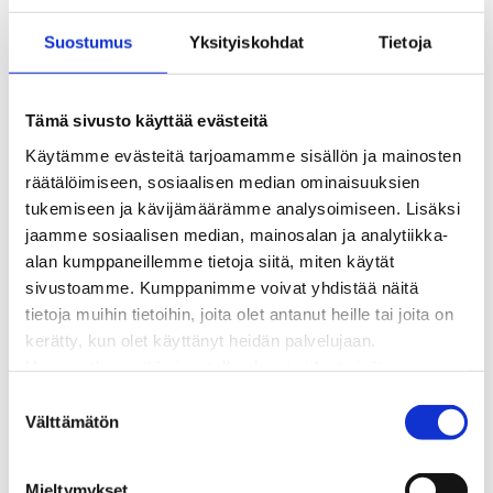
Kaukolämmön hinnasto
Suostumus
Yksityiskohdat
Tietoja
Kaukolämpöliittymän saatavuus ja toteutus
Kaukolämpötyömaat kartalla
Kaukolämpöverkon viasta ilmoittaminen
Tämä sivusto käyttää evästeitä
Laskutus ja raportointi
Käytämme evästeitä tarjoamamme sisällön ja mainosten
Lungi-palvelu taloyhtiöille ja yrityksille
räätälöimiseen, sosiaalisen median ominaisuuksien
Lungi-vuositarkastus kuluttajille
tukemiseen ja kävijämäärämme analysoimiseen. Lisäksi
Matalalämpöiseen kaukolämpöön siirtyminen
jaamme sosiaalisen median, mainosalan ja analytiikka-
Poistoilmalämpöpumppu kaukolämpötaloon
alan kumppaneillemme tietoja siitä, miten käytät
Tietoa kaukolämmöstä
sivustoamme. Kumppanimme voivat yhdistää näitä
Tietoa urakoitsijoille
tietoja muihin tietoihin, joita olet antanut heille tai joita on
Sähköverkko
kerätty, kun olet käyttänyt heidän palvelujaan.
Energiayhteisöt
Huomaathan, että sivustolla olevat videot eivät
Kaapelinäyttö ja puunkaatoapu
välttämättä toimi, jollet hyväksy markkinointievästeitä.
Säävarma sähköverkko
S
Sähköliittymät
Välttämätön
u
Sähkön mittaus ja raportointi
o
Sähkönkulutuksen ohjaus kiinteistössä
s
Mieltymykset