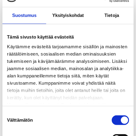
BioTakuu – 100 % uusiutuvaa kaukolämpöä
Kaukolämmön hinnasto
Suostumus
Yksityiskohdat
Tietoja
Kaukolämpöliittymän saatavuus ja toteutus
Kaukolämpötyömaat kartalla
Kaukolämpöverkon viasta ilmoittaminen
Tämä sivusto käyttää evästeitä
Laskutus ja raportointi
Käytämme evästeitä tarjoamamme sisällön ja mainosten
Lungi-palvelu taloyhtiöille ja yrityksille
räätälöimiseen, sosiaalisen median ominaisuuksien
Lungi-vuositarkastus kuluttajille
tukemiseen ja kävijämäärämme analysoimiseen. Lisäksi
Matalalämpöiseen kaukolämpöön siirtyminen
jaamme sosiaalisen median, mainosalan ja analytiikka-
Poistoilmalämpöpumppu kaukolämpötaloon
alan kumppaneillemme tietoja siitä, miten käytät
Tietoa kaukolämmöstä
sivustoamme. Kumppanimme voivat yhdistää näitä
Tietoa urakoitsijoille
tietoja muihin tietoihin, joita olet antanut heille tai joita on
Sähköverkko
kerätty, kun olet käyttänyt heidän palvelujaan.
Energiayhteisöt
Huomaathan, että sivustolla olevat videot eivät
Kaapelinäyttö ja puunkaatoapu
välttämättä toimi, jollet hyväksy markkinointievästeitä.
S
Säävarma sähköverkko
Välttämätön
u
Sähköliittymät
o
Sähkön mittaus ja raportointi
s