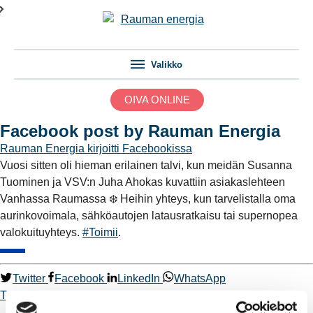
Valikko
OIVA ONLINE
Facebook post by Rauman Energia
Rauman Energia
kirjoitti Facebookissa
Vuosi sitten oli hieman erilainen talvi, kun meidän Susanna
Tuominen ja VSV:n Juha Ahokas kuvattiin asiakaslehteen
Vanhassa Raumassa ❄️ Heihin yhteys, kun tarvelistalla oma
aurinkovoimala, sähköautojen latausratkaisu tai supernopea
valokuituyhteys.
#Toimii
.
Twitter
Facebook
LinkedIn
WhatsApp
Toimii.
Kaukolämpö