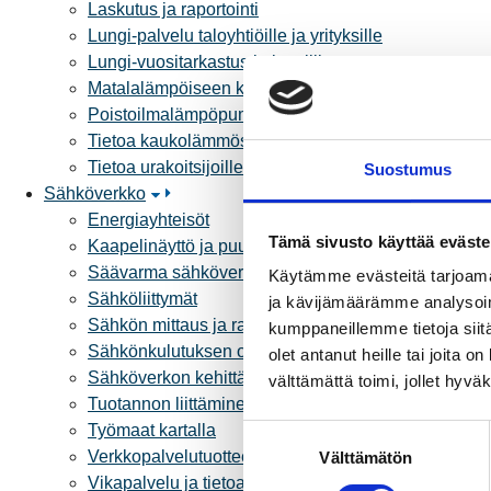
Laskutus ja raportointi
Lungi-palvelu taloyhtiöille ja yrityksille
Lungi-vuositarkastus kuluttajille
Matalalämpöiseen kaukolämpöön siirtyminen
Poistoilmalämpöpumppu kaukolämpötaloon
Tietoa kaukolämmöstä
Tietoa urakoitsijoille
Suostumus
Sähköverkko
Energiayhteisöt
Tämä sivusto käyttää eväste
Kaapelinäyttö ja puunkaatoapu
Säävarma sähköverkko
Käytämme evästeitä tarjoama
Sähköliittymät
ja kävijämäärämme analysoim
Sähkön mittaus ja raportointi
kumppaneillemme tietoja siitä
Sähkönkulutuksen ohjaus kiinteistössä
olet antanut heille tai joita 
Sähköverkon kehittämissuunnitelma
välttämättä toimi, jollet hyvä
Tuotannon liittäminen verkkoon
Työmaat kartalla
S
Verkkopalvelutuotteet ja hinnastot
Välttämätön
u
Vikapalvelu ja tietoa jakeluhäiriöistä
o