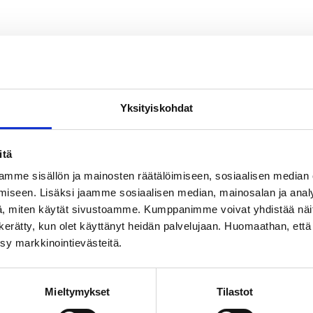
Yksityiskohdat
itä
mme sisällön ja mainosten räätälöimiseen, sosiaalisen median
iseen. Lisäksi jaamme sosiaalisen median, mainosalan ja analy
, miten käytät sivustoamme. Kumppanimme voivat yhdistää näitä t
on kerätty, kun olet käyttänyt heidän palvelujaan. Huomaathan, että 
ksy markkinointievästeitä.
Mieltymykset
Tilastot