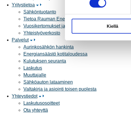
Yritystietoa
s
Sähköntuotanto
t
Tietoa Rauman Energiasta
u
Vuosikertomukset ja asiakaslehti
Kiellä
m
Yhteistyöverkosto
u
Palvelut
k
Aurinkosähkön hankinta
s
Energiansäästö kotitaloudessa
e
Kulutuksen seuranta
n
Laskutus
v
Muuttajalle
a
Sähköauton lataaminen
l
Valtakirja ja asiointi toisen puolesta
i
Yhteystiedot
n
Laskutusosoitteet
t
Ota yhteyttä
a