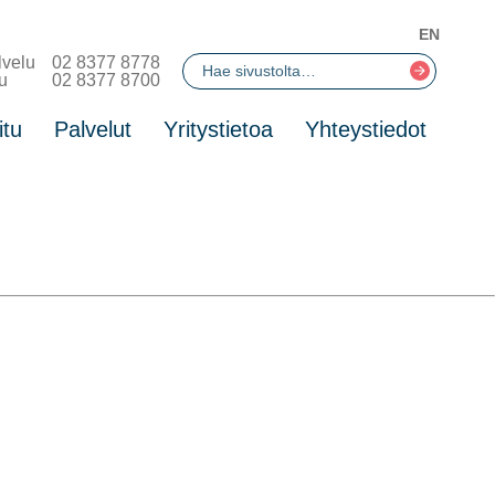
EN
lvelu
02 8377 8778
u
02 8377 8700
itu
Palvelut
Yritystietoa
Yhteystiedot