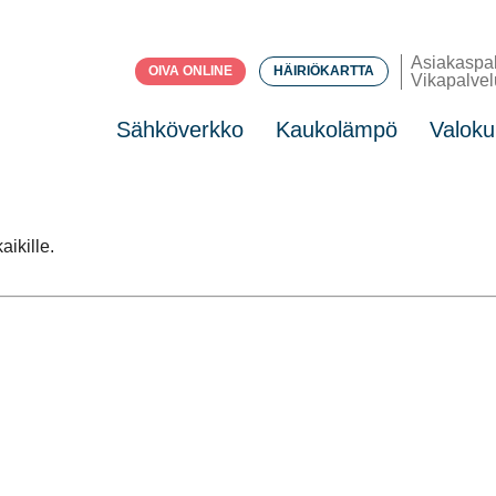
Asiakaspa
OIVA ONLINE
HÄIRIÖKARTTA
Vikapalvel
Sähköverkko
Kaukolämpö
Valoku
aikille.